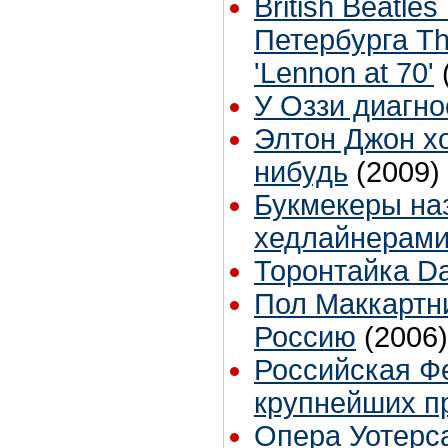
British Beatle
Петербурга T
'Lennon at 70'
У Оззи диагн
Элтон Джон хо
нибудь
(2009)
Букмекеры наз
хедлайнерами
Торонтайка Dai
Пол Маккартн
Россию
(2006)
Российская Ф
крупнейших п
Опера Уотерса