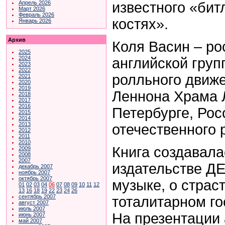
известного «бит
Апрель 2026
Март 2026
Февраль 2026
костях».
Январь 2026
Архив
Коля Васин – ро
2025
2024
английской груп
2023
2022
ролльного движ
2021
2020
2019
Леннона Храма 
2018
2017
2016
Петербурге, Рос
2015
2014
2013
отечественного 
2012
2011
2010
Книга создавала
2009
2008
2007
издательстве ДЕ
декабрь 2007
ноябрь 2007
октябрь 2007
музыке, о страст
01
02
03
04
06
07
08
09
10
11
12
13
16
18
19
22
23
24
26
сентябрь 2007
тоталитарном го
август 2007
июль 2007
На презентации 
июнь 2007
май 2007