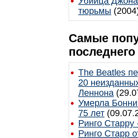
Убийца Джона
тюрьмы
(2004
Самые попу
последнего
The Beatles п
20 неизданных
Леннона
(29.0
Умерла Бонни
75 лет
(09.07.
Ринго Старру -
Ринго Старр о