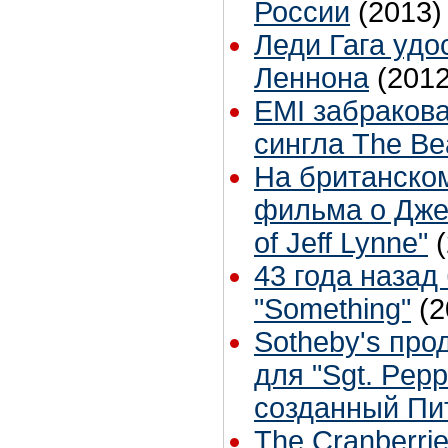
России
(2013)
Леди Гага уд
Леннона
(2012
EMI забраков
сингла The Be
На британско
фильма о Джеф
of Jeff Lynne"
43 года назад
"Something"
(2
Sotheby's про
для "Sgt. Pepp
созданный Пи
The Cranberri