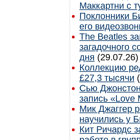
Маккартни с т
Поклонники Б
его видеозвон
The Beatles з
загадочного 
дня
(29.07.26)
Коллекцию ре
£27,3 тысячи
Сью Джонстон
запись «Love
Мик Джаггер р
научились у Б
Кит Ричардс з
работе в груп