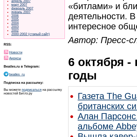
апрель 2007
«битлами» и бли
март 2007
февраль 2007
январь 2007
деятельности. В
2006
2005
2004
интересное обще
2003
2002
2000-2002 (старый сайт)
Автор: Пресс-с
RSS:
Новости
6 октября -
Анонсы
Beatles.ru в Telegram:
годы
beatles_ru
Подписка на рассылку:
Вы можете
подписаться
на рассылку
Газета The Gu
новостей Битлз.ру
британских си
Алан Парсонс
альбоме Abbe
Вышла кавер-в