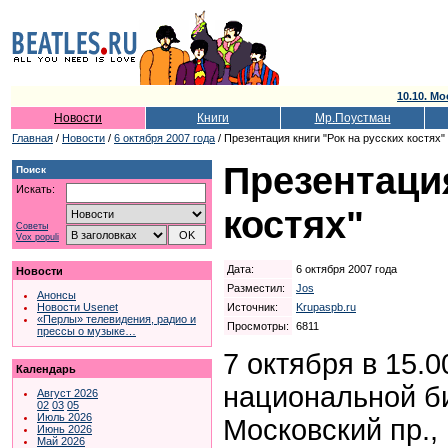
10.10. Мо
Новости
Книги
Мр.Поустман
Главная
/
Новости
/
6 октября 2007 года
/ Презентация книги "Рок на русских костях"
Презентация
Поиск
Искать:
костях"
Советы
Vox populi
Дата:
6 октября 2007 года
Новости
Разместил:
Jos
Анонсы
Источник:
Krupaspb.ru
Новости Usenet
«Перлы» телевидения, радио и
Просмотры:
6811
прессы о музыке…
7 октября в 15.
Календарь
национальной би
Август 2026
02
03
05
Июль 2026
Московский пр.,
Июнь 2026
Май 2026