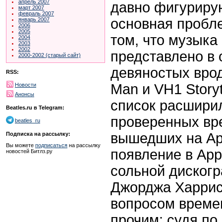
апрель 2007
давно фигурирую
март 2007
февраль 2007
основная пробл
январь 2007
2006
2005
том, что музыка
2004
2003
2002
представлено в
2000-2002 (старый сайт)
девяностых врод
RSS:
Man и VH1 Storyt
Новости
Анонсы
список расширил
Beatles.ru в Telegram:
проверенных вр
beatles_ru
вышедших на App
Подписка на рассылку:
Вы можете
подписаться
на рассылку
появление в Appl
новостей Битлз.ру
сольной диског
Джорджа Харрис
вопросом време
прочим: судя по