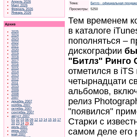
Апрель 2026
Тема:
Битлз - официальная продажа
Март 2026
Просмотры:
5250
Февраль 2026
Январь 2026
Тем временем ко
Архив
в каталоге iTune
2025
2024
пополняться – 
2023
2022
2021
дискографии
бы
2020
2019
2018
"Битлз" Ринго 
2017
2016
отметился в iTS
2015
2014
2013
четырнадцати с
2012
2011
2010
альбомов, включ
2009
2008
2007
релиз Photograph
декабрь 2007
ноябрь 2007
"появился" прим
октябрь 2007
сентябрь 2007
август 2007
Старки с извест
01
02
03
06
09
12
13
14
15
16
17
20
23
24
29
30
июль 2007
самом деле его 
июнь 2007
май 2007