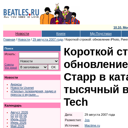
10.10. Мо
Новости
Книги
Мр.Поустман
Главная
/
Новости
/
29 августа 2007 года
/ Короткой строкой: обновление iPhoto, Рин
Короткой с
Поиск
Искать:
обновление 
Советы
Vox populi
Старр в кат
Новости
Анонсы
тысячный в
Новости Usenet
«Перлы» телевидения, радио и
прессы о музыке…
Tech
Календарь
Август 2026
Дата:
29 августа 2007 года
02
03
05
06
Июль 2026
Разместил:
Jos
Июнь 2026
Источник:
Mactime.ru
Май 2026