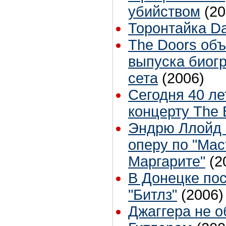
убийством
(20
Торонтайка Dai
The Doors об
выпуска биогр
сета
(2006)
Сегодня 40 л
концерту The 
Эндрю Ллойд 
оперу по "Мас
Маргарите"
(2
В Донецке по
"Битлз"
(2006)
Джаггера не о