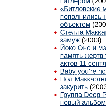
Гитлером
(200
«Битловские 
пополнились 
объектом
(200
Стелла Макка
замуж
(2003)
Йоко Оно и м
память жертв
актов 11 сент
Baby you're ri
Пол Маккартн
закурить
(200
Группа Deep P
новый альбом