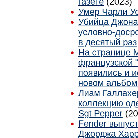
газете
(2023)
Умер Чарли У
Убийца Джона
условно-доср
в десятый раз
На странице 
французской 
появились и и
новом альбом
Лиам Галлахе
коллекцию од
Sgt Pepper
(20
Fender выпуст
Джорджа Хар