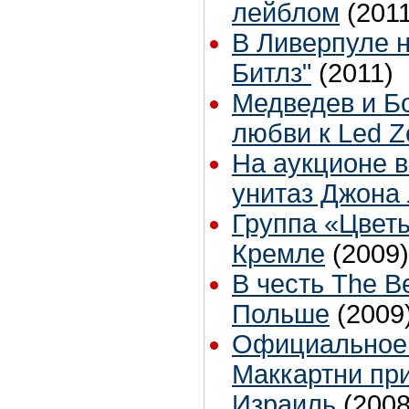
лейблом
(201
В Ливерпуле н
Битлз"
(2011)
Медведев и Б
любви к Led Z
На аукционе 
унитаз Джона
Группа «Цветы
Кремле
(2009)
В честь The B
Польше
(2009
Официальное
Маккартни при
Израиль
(2008