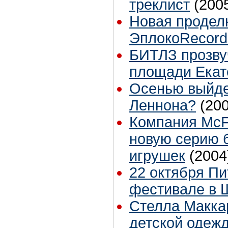
треклист
(200
Новая проделк
ЭплокоRecord
БИТЛЗ прозву
площади Екат
Осенью выйде
Леннона?
(20
Компания McF
новую серию 
игрушек
(2004
22 октября Пи
фестивале в 
Стелла Макка
детской одеж