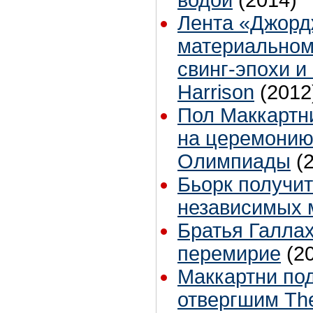
водой
(2014)
Лента «Джорд
материальном 
свинг-эпохи и
Harrison
(2012
Пол Маккартни
на церемонию
Олимпиады
(
Бьорк получи
независимых 
Братья Галла
перемирие
(2
Маккартни под
отвергшим The