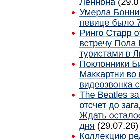
Леннона
(29.0
Умерла Бонни
певице было 7
Ринго Старр о
встречу Пола 
туристами в 
Поклонники Б
Маккартни во 
видеозвонка 
The Beatles з
отсчет до заг
Ждать остало
дня
(29.07.26)
Коллекцию ре