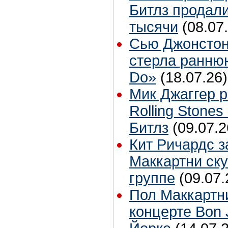
Битлз продали
тысячи
(08.07
Сью Джонстон
стерла ранню
Do»
(18.07.26)
Мик Джаггер р
Rolling Stones
Битлз
(09.07.2
Кит Ричардс з
Маккартни ску
группе
(09.07.
Пол Маккартн
концерте Bon 