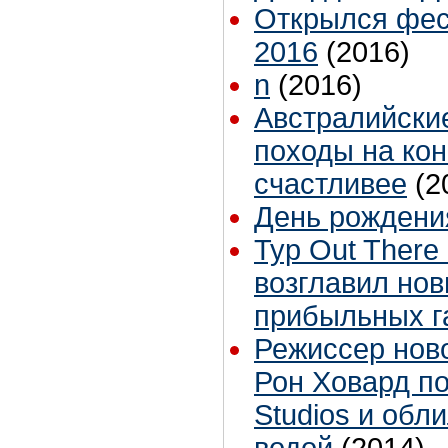
Открылся фес
2016
(2016)
n
(2016)
Австралийски
походы на ко
счастливее
(2
День рождени
Тур Out There
возглавил но
прибыльных г
Режиссер нов
Рон Ховард п
Studios и обл