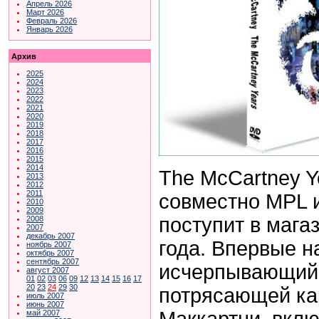
Апрель 2026
Март 2026
Февраль 2026
Январь 2026
Архив
2025
2024
2023
2022
2021
2020
2019
2018
2017
2016
2015
2014
The McCartney Y
2013
2012
2011
совместно MPL и
2010
2009
поступит в мага
2008
2007
декабрь 2007
года. Впервые 
ноябрь 2007
октябрь 2007
сентябрь 2007
исчерпывающий 
август 2007
01
02
03
06
09
12
13
14
15
16
17
20
23
24
29
30
потрясающей ка
июль 2007
июнь 2007
Маккартни, вкл
май 2007