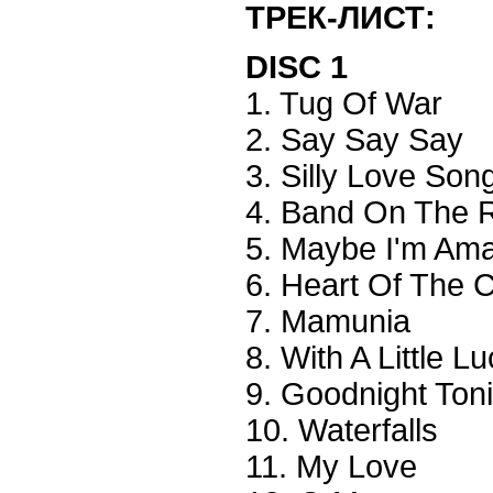
ТРЕК-ЛИСТ:
DISC 1
1. Tug Of War
2. Say Say Say
3. Silly Love Son
4. Band On The 
5. Maybe I'm Am
6. Heart Of The 
7. Mamunia
8. With A Little L
9. Goodnight Ton
10. Waterfalls
11. My Love