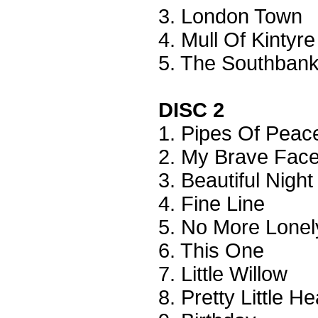
3. London Town
4. Mull Of Kintyre
5. The Southban
DISC 2
1. Pipes Of Peac
2. My Brave Fac
3. Beautiful Night
4. Fine Line
5. No More Lonel
6. This One
7. Little Willow
8. Pretty Little H