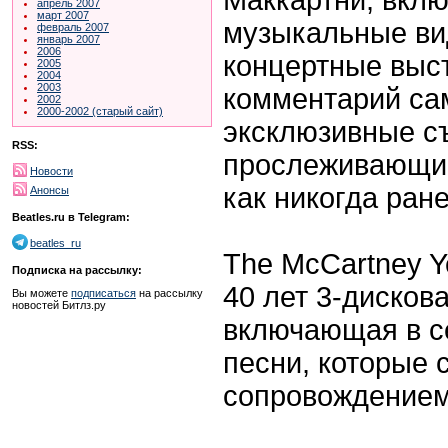
апрель 2007
март 2007
музыкальные ви
февраль 2007
январь 2007
2006
концертные выс
2005
2004
2003
комментарий са
2002
2000-2002 (старый сайт)
эксклюзивные с
RSS:
прослеживающие
Новости
как никогда ран
Анонсы
Beatles.ru в Telegram:
beatles_ru
The McCartney Y
Подписка на рассылку:
40 лет 3-дисков
Вы можете
подписаться
на рассылку
новостей Битлз.ру
включающая в 
песни, которые 
сопровождением