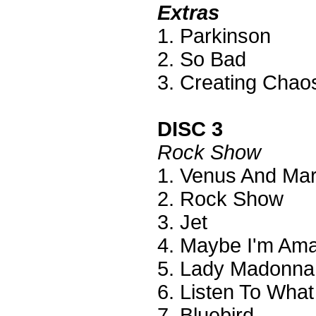
Extras
1. Parkinson
2. So Bad
3. Creating Chao
DISC 3
Rock Show
1. Venus And Ma
2. Rock Show
3. Jet
4. Maybe I'm Am
5. Lady Madonna
6. Listen To Wha
7. Bluebird