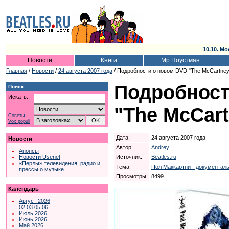
10.10. Мо
Новости
Книги
Мр.Поустман
Главная
/
Новости
/
24 августа 2007 года
/ Подробности о новом DVD "The McCartney
Подробност
Поиск
Искать:
"The McCart
Советы
Vox populi
Дата:
24 августа 2007 года
Новости
Автор:
Andrey
Анонсы
Источник:
Beatles.ru
Новости Usenet
«Перлы» телевидения, радио и
Тема:
Пол Маккартни - документал
прессы о музыке…
Просмотры:
8499
Календарь
Август 2026
02
03
05
06
Июль 2026
Июнь 2026
Май 2026