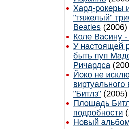
Хард-рокеры 
"тяжелый" тр
Beatles
(2006)
Коле Васину -
У настоящей 
быть пуп Мад
Ричардса
(200
Йоко не искл
виртуального
"Битлз"
(2005)
Площадь Битлз
подробности
Новый альбом