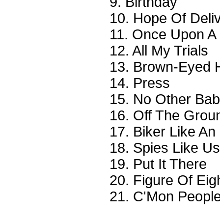
9. Birthday
10. Hope Of Deli
11. Once Upon A
12. All My Trials
13. Brown-Eyed
14. Press
15. No Other Ba
16. Off The Grou
17. Biker Like An
18. Spies Like Us
19. Put It There
20. Figure Of Eig
21. C'Mon Peopl