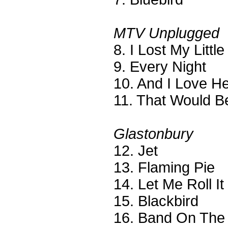
MTV Unplugged
8. I Lost My Little
9. Every Night
10. And I Love H
11. That Would B
Glastonbury
12. Jet
13. Flaming Pie
14. Let Me Roll It
15. Blackbird
16. Band On The