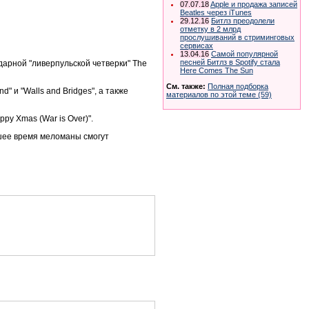
07.07.18
Apple и продажа записей
Beatles через iTunes
29.12.16
Битлз преодолели
отметку в 2 млрд
прослушиваний в стриминговых
сервисах
13.04.16
Самой популярной
песней Битлз в Spotify стала
дарной "ливерпульской четверки" The
Here Comes The Sun
См. также:
Полная подборка
" и "Walls and Bridges", а также
материалов по этой теме (59)
py Xmas (War is Over)".
йшее время меломаны смогут