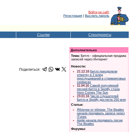
Войти на сайт
Регистрация
|
Выслать пароль
Ссылки
Спецпроекты
Дополнительно
Тема:
Битлз - официальная продажа
записей через Интернет
Новости:
Поделиться:
21.12.16
Битлз преодолели
отметку в 2 млрд
прослушиваний в стриминговых
сервисах
11.04.16
Самой популярной
песней Битлз в Spotify стала
Here Comes The Sun
23.01.16
Число слушателей
Битлз в Spotify достигло 250 млн
Статьи:
Яблочки от яблони. The Beatles
начали продавать записи через
iTunes
Apple начала продавать песни
The Beatles
Форумы: