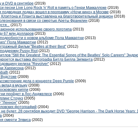
y и DVD в сентябре
(2019)
и песни Live Long Rock 'n' Roll в память о Генри Маккаллоке
(2019)
я подводная лодка» вошел в программу «Ночи кино» в Москве
(2018)
, Клэптона и Планта выставлена на благотворительный аукцион
(2018)
олезнования в связи со смертью Ареты Франклин
(2018)
стя...
(2017)
езаконное использование своего логотипа
(2013)
ду 67 млн.долларов
(2013)
 подробности о новом альбоме Пола Маккартни
(2013)
sses" Пола Маккартни
(2012)
тражный фильм "Beatles at their Best"
(2012)
поддержку Pussy Riot
(2012)
тлов "Still the Greatest: The Essential Songs of the Beatles’ Solo Careers" Энд
 откроется выставка фотографа Битлз Билла Зигманта
(2012)
одовщину релиза "Revolver"
(2012)
ани Харрисона
(2012)
bbath
(2011)
 Вудстоке
(2009)
ассмотрение дела о концерте Deep Purple
(2009)
 вклад в музыку
(2008)
осковских хиппи
(2006)
тни пройдет в Лос-Анджелесе
(2006)
ллинг Стоунз
(2005)
 "Леннон"
(2005)
тловских фотографий
(2004)
е будет. 28 сентября выходит DVD "George Harrison - The Dark Horse Years: 
а
(2004)
ня смерти Элвиса
(2002)