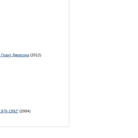
рю Грант Джексона
(2012)
1976-1992"
(2004)