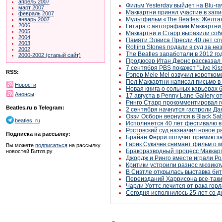
апрель 2007
Фильм Yesterday выйдет на Blu-ra
март 2007
Маккартни принял участие в запис
февраль 2007
Мультфильм «The Beatles: Желта
январь 2007
2006
Гитара с автографами Маккартни
2005
Маккартни и Старр выразили соб
2004
Памяти Элвиса Пресли 40 лет спу
2003
Rolling Stones подали в суд за н
2002
The Beatles заработали в 2012 го
2000-2002 (старый сайт)
Продюсер Итан Джонс рассказал
7 сентября PBS покажет "Live Ki
RSS:
Рэпер Mele Mel озвучил короткоме
Пол Маккартни написал письмо в 
Новости
Новая книга о сольных карьерах би
Анонсы
17 августа в Penny Lane Gallery
Ринго Старр прокомментировал г
Beatles.ru в Telegram:
2 сентября начнутся гастроли Д
Оззи Осборн вернулся в Black Sa
beatles_ru
Исполняется 40 лет фестивалю в
Ростовский суд назначил новое р
Подписка на рассылку:
Брайан Ферри получит премию за
Гарик Сукачев снимает фильм о м
Вы можете
подписаться
на рассылку
Бракоразводный процесс Маккар
новостей Битлз.ру
Джордж и Ринго вместе играли Ро
Критики устроили разнос мюзиклу
В Сиэтле открылась выставка би
Переизданий Харрисона все-таки н
Чарли Уоттс лечится от рака горл
Сегодня исполнилось 25 лет со д