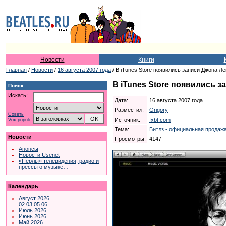
Новости
Книги
Главная
/
Новости
/
16 августа 2007 года
/ В iTunes Store появились записи Джона Л
В iTunes Store появились 
Поиск
Искать:
Дата:
16 августа 2007 года
Разместил:
Grigory
Советы
Источник:
Ixbt.com
Vox populi
Тема:
Битлз - официальная продажа
Новости
Просмотры:
4147
Анонсы
Новости Usenet
«Перлы» телевидения, радио и
прессы о музыке…
Календарь
Август 2026
02
03
05
06
Июль 2026
Июнь 2026
Май 2026