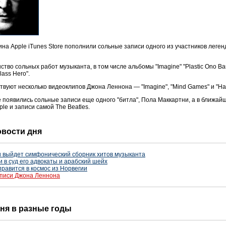
а Apple iTunes Store пополнили сольные записи одного из участников леген
во сольных работ музыканта, в том числе альбомы "Imagine" "Plastic Ono Band
ass Hero".
ствуют несколько видеоклипов Джона Леннона — "Imagine", "Mind Games" и "Hap
re появились сольные записи еще одного "битла", Пола Маккартни, а в ближа
le и записи самой The Beatles.
новости дня
 выйдет симфонический сборник хитов музыканта
 в суд его адвокаты и арабский шейх
правится в космос из Норвегии
записи Джона Леннона
 дня в разные годы