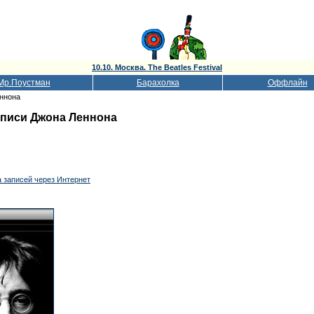
10.10. Москва. The Beatles Festival
Мр.Поустман
Барахолка
Оффлайн
еннона
записи Джона Леннона
 записей через Интернет