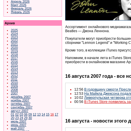
Апрель 2026
Март 2026
Февраль 2026
Январь 2026
Архив
Ассортимент онлайнового медиамагазин
2025
Beatles — Джона Леннона.
2024
2023
Покупатели могут приобрести большинст
2022
сборники "Lennon Legend" и "Working Cl
2021
2020
Кроме того, в коллекции iTunes присут
2019
2018
Напомним, в начале лета в iTunes Sto
2017
приобрести в онлайновом магазине App
2016
2015
2014
2013
16 августа 2007 года - все 
2012
2011
2010
2009
12:56
В годовщину смерти Пресли
2008
2007
12:53
На Майкла Джексона подали
декабрь 2007
10:02
Ливерпульская четверка от
ноябрь 2007
00:56
В iTunes Store появились 
октябрь 2007
сентябрь 2007
август 2007
01
02
03
06
09
12
13
14
15
16
17
20
23
24
29
30
16 августа - новости этого
июль 2007
июнь 2007
май 2007