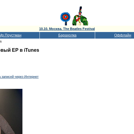
10.10. Москва. The Beatles Festival
Мр.Поустман
Барахолка
Оффлайн
es
вый EP в iTunes
 записей через Интернет