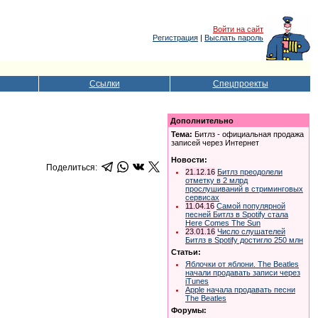
Войти на сайт
Регистрация
|
Выслать пароль
Ссылки
Спецпроекты
Дополнительно
Тема:
Битлз - официальная продажа
записей через Интернет
Новости:
Поделиться:
21.12.16
Битлз преодолели
отметку в 2 млрд
прослушиваний в стриминговых
сервисах
11.04.16
Самой популярной
песней Битлз в Spotify стала
Here Comes The Sun
23.01.16
Число слушателей
Битлз в Spotify достигло 250 млн
Статьи:
Яблочки от яблони. The Beatles
начали продавать записи через
iTunes
Apple начала продавать песни
The Beatles
Форумы: