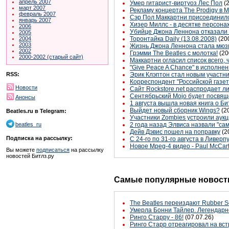
апрель 2007
Умер гитарист-виртуоз Лес Пол
(
март 2007
Рекламу концерта The Prodigy в 
февраль 2007
Сэр Пол Маккартни присоединилс
январь 2007
Хизер Миллс - в десятке персон
2006
Убийце Джона Леннона отказали 
2005
2004
Торонтайка Daily (13.08.2008)
(20
2003
Жизнь Джона Леннона стала мю
2002
Грэмми The Beatles с молотка!
(20
2000-2002 (старый сайт)
Маккартни огласил список всего, 
"Give Peace A Chance" в исполн
RSS:
Эрик Клэптон стал новым участн
Корреспондент "Российской газет
Новости
Сайт Rockstore.net распродает 
Сентябрьский Mojo будет посвящен
Анонсы
1 августа вышла новая книга о Би
Выйдет новый сборник Wings?
(2
Beatles.ru в Telegram:
Участники Zombies устроили аук
beatles_ru
2 года назад Элвиса назвали "с
Дейв Дэвис пошел на поправку
(2
Подписка на рассылку:
С 24-го по 31-го августа в Ливе
Новое Mpeg-4 видео - Paul McCart
Вы можете
подписаться
на рассылку
новостей Битлз.ру
Самые популярные новости
The Beatles переиздают Rubber S
Умерла Бонни Тайлер. Легендарн
Ринго Старру - 86!
(07.07.26)
Ринго Старр отреагировал на вст