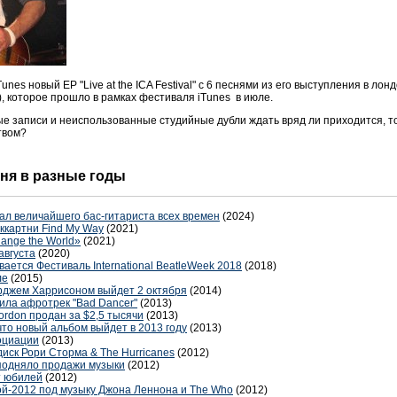
Tunes новый EP "Live at the ICA Festival" с 6 песнями из его выступления в л
rts), которое прошло в рамках фестиваля iTunes в июле.
ые записи и неиспользованные студийные дубли ждать вряд ли приходится, т
твом?
 дня в разные годы
вал величайшего бас-гитариста всех времен
(2024)
ккартни Find My Way
(2021)
ange the World»
(2021)
августа
(2020)
ается Фестиваль International BeatleWeek 2018
(2018)
ле
(2015)
орджем Харрисоном выйдет 2 октября
(2014)
вила афротрек "Bad Dancer"
(2013)
rdon продан за $2,5 тысячи
(2013)
что новый альбом выйдет в 2013 году
(2013)
оциации
(2013)
диск Рори Сторма & The Hurricanes
(2012)
подняло продажи музыки
(2012)
т юбилей
(2012)
й-2012 под музыку Джона Леннона и The Who
(2012)