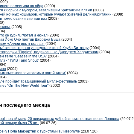
2009)
Минске поместили на яйца
(2009)
я к борьбе с мусором, завалившим британские пляжи
(2008)
ажей ночных кошмаров, которые мучают жителей Великобритании
(2008)
в помиловании в пятый раз
(2008)
08)
зиклом
(2005)
04)
что он курил, глотал и нюхал
(2004)
ении Йоко Оно против Джорджа Буша
(2004)
иком «Аллеи рок-н-ролла»
(2004)
ы" взял интервью у представителей Клуба Битлз.ру
(2004)
литографии "Piggies", подписанные Джорджем Харрисоном
(2004)
 теме "Beatles in the USA"
(2004)
тлз - "TWIST and Shout"
(2004)
004)
цион
(2004)
амым высокооплачиваемым покойником"
(2004)
004)
рпуле пройдет традиционный Битлз-фестиваль
(2003)
ney "On The New World Tour"
(2002)
 последнего месяца
oul: новый микс, 20 неизданных дублей и неизвестная песня Леннона
(29.07.2
ой певице было 75 лет
(09.07.26)
речу Пола Маккартни с туристами в Ливерпуле
(23.07.26)