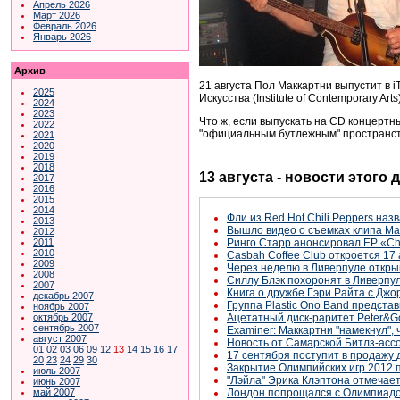
Апрель 2026
Март 2026
Февраль 2026
Январь 2026
Архив
21 августа Пол Маккартни выпустит в i
2025
Искусства (Institute of Contemporary A
2024
2023
Что ж, если выпускать на CD концертн
2022
"официальным бутлежным" пространс
2021
2020
2019
2018
13 августа - новости этого
2017
2016
2015
2014
Фли из Red Hot Chili Peppers наз
2013
Вышло видео о съемках клипа Ма
2012
2011
Ринго Старр анонсировал ЕР «Ch
2010
Casbah Coffee Club откроется 17 
2009
Через неделю в Ливерпуле открыв
2008
Силлу Блэк похоронят в Ливерпу
2007
Книга о дружбе Гэри Райта с Дж
декабрь 2007
Группа Plastic Ono Band предста
ноябрь 2007
октябрь 2007
Ацетатный диск-раритет Peter&Go
сентябрь 2007
Examiner: Маккартни "намекнул", 
август 2007
Новость от Самарской Битлз-асс
01
02
03
06
09
12
13
14
15
16
17
17 сентября поступит в продажу 
20
23
24
29
30
Закрытие Олимпийских игр 2012 
июль 2007
"Лэйла" Эрика Клэптона отмечае
июнь 2007
май 2007
Лондон попрощался с Олимпиадо