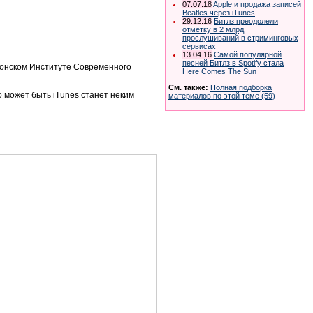
07.07.18
Apple и продажа записей
Beatles через iTunes
29.12.16
Битлз преодолели
отметку в 2 млрд
прослушиваний в стриминговых
сервисах
13.04.16
Самой популярной
песней Битлз в Spotify стала
ондонском Институте Современного
Here Comes The Sun
См. также:
Полная подборка
о может быть iTunes станет неким
материалов по этой теме (59)