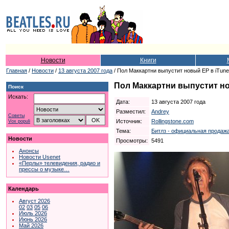
Новости
Книги
Главная
/
Новости
/
13 августа 2007 года
/ Пол Маккартни выпустит новый EP в iTun
Пол Маккартни выпустит но
Поиск
Искать:
Дата:
13 августа 2007 года
Разместил:
Andrey
Советы
Источник:
Rollingstone.com
Vox populi
Тема:
Битлз - официальная продажа
Новости
Просмотры:
5491
Анонсы
Новости Usenet
«Перлы» телевидения, радио и
прессы о музыке…
Календарь
Август 2026
02
03
05
06
Июль 2026
Июнь 2026
Май 2026