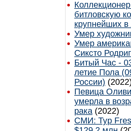
Коллекционер
битловскую к
крупнейших в
Умер художни
Умер америка
Сиксто Родри
Битый Час - 0
летие Пола (0
России)
(2022
Певица Оливи
умерла в возр
рака
(2022)
СМИ: Тур Fre
$129,2 млн
(2