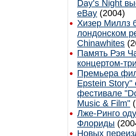
Day's Night в
eBay
(2004)
Хизер Миллз 
лондонском р
Chinawhites
(2
Память Рэя Ча
концертом-тр
Премьера фил
Epstein Story"
фестивале "Do
Music & Film"
Лже-Ринго од
Флориды
(200
Новых переиз