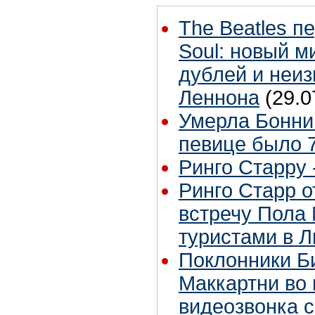
The Beatles п
Soul: новый м
дублей и неиз
Леннона
(29.0
Умерла Бонни
певице было 7
Ринго Старру -
Ринго Старр о
встречу Пола 
туристами в 
Поклонники Б
Маккартни во 
видеозвонка 