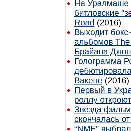
На Уралмаше 
битловские "з
Road
(2016)
Выходит бокс
альбомов The 
Брайана Джон
Голограмма Р
дебютировала
Вакене
(2016)
Первый в Укра
роллу откроют
Звезда фильм
скончалась от
“NME” выбрал