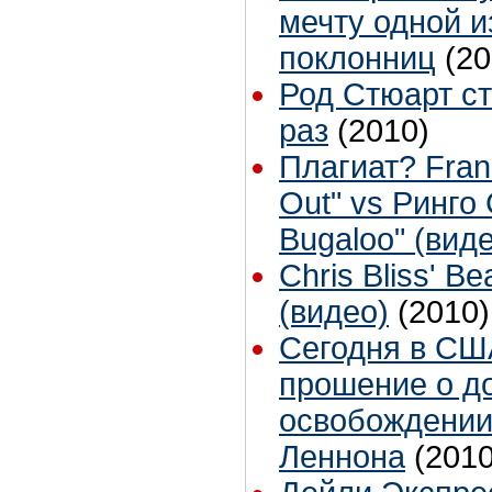
мечту одной и
поклонниц
(20
Род Стюарт ст
раз
(2010)
Плагиат? Fran
Out" vs Ринго
Bugaloo" (вид
Chris Bliss' Be
(видео)
(2010)
Сегодня в СШ
прошение о д
освобождении
Леннона
(2010