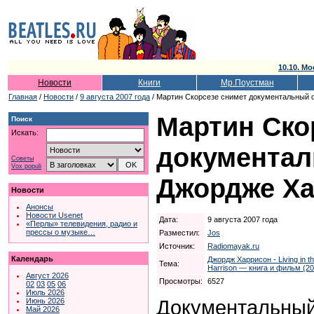
10.10. Мо
Новости
Книги
Мр.Поустман
Главная
/
Новости
/
9 августа 2007 года
/ Мартин Скорсезе снимет документальный 
Мартин Ско
Поиск
Искать:
документа
Советы
Vox populi
Джордже Х
Новости
Анонсы
Новости Usenet
Дата:
9 августа 2007 года
«Перлы» телевидения, радио и
прессы о музыке…
Разместил:
Jos
Источник:
Radiomayak.ru
Календарь
Джордж Харрисон - Living in th
Тема:
Harrison — книга и фильм (20
Август 2026
Просмотры:
6527
02
03
05
06
Июль 2026
Документальн
Июнь 2026
Май 2026