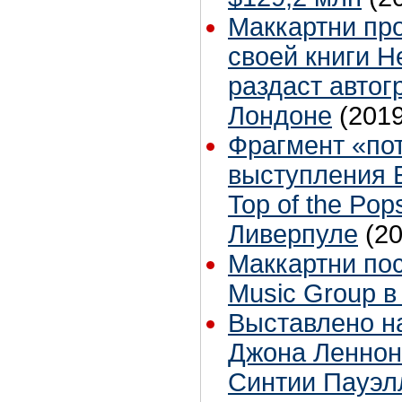
Маккартни пр
своей книги H
раздаст автог
Лондоне
(2019
Фрагмент «по
выступления 
Top of the Pop
Ливерпуле
(2
Маккартни пос
Music Group в
Выставлено н
Джона Леннон
Синтии Пауэл