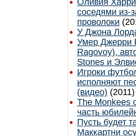
Оливия Харрис
соседями из-з
проволоки
(20
У Джона Лорд
Умер Джерри Р
Ragovoy), авто
Stones и Элв
Игроки футбол
исполняют пес
(видео)
(2011)
The Monkees 
часть юбилейн
Пусть будет та
Маккартни ос