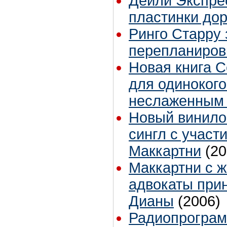
Дейли Экспре
пластинки до
Ринго Старру 
перепланиров
Новая книга С
для одинокого
неслаженным 
Новый винил
сингл с участ
Маккартни
(20
Маккартни с ж
адвокаты при
Дианы
(2006)
Радиопрограмм