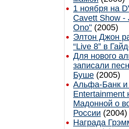
1 ноября на D
Cavett Show -
Ono"
(2005)
Элтон Джон р
“Live 8” в Гай
Для нового ал
записали пес
Буше
(2005)
Альфа-Банк и
Entertainment
Мадонной о в
России
(2004)
Награда Грэм