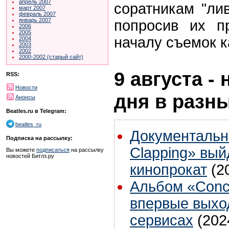
апрель 2007
соратникам "лив
март 2007
февраль 2007
январь 2007
попросив их п
2006
2005
началу съемок к
2004
2003
2002
2000-2002 (старый сайт)
9 августа -
RSS:
Новости
дня в разн
Анонсы
Beatles.ru в Telegram:
beatles_ru
Документаль
Подписка на рассылку:
Clapping» вы
Вы можете
подписаться
на рассылку
новостей Битлз.ру
кинопрокат
(2
Альбом «Conce
впервые выхо
сервисах
(202