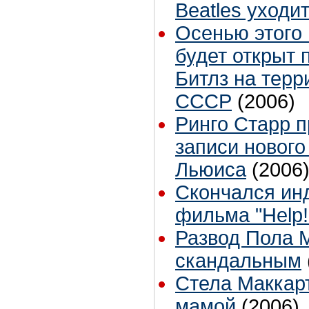
Beatles уходи
Осенью этого 
будет открыт 
Битлз на тер
СССР
(2006)
Ринго Старр п
записи новог
Льюиса
(2006
Скончался ин
фильма "Help!
Развод Пола М
скандальным
Стела Маккарт
мамой
(2006)