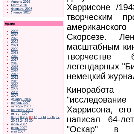
Апрель 2026
Харрисоне /194
Март 2026
Февраль 2026
Январь 2026
творческим пр
Архив
американского
2025
Скорсезе. Ле
2024
2023
2022
масштабным кин
2021
2020
2019
творчестве 
2018
2017
2016
легендарных "Би
2015
2014
немецкий журнал
2013
2012
2011
2010
Киноработ
2009
2008
2007
"исследова
декабрь 2007
ноябрь 2007
октябрь 2007
Харрисона, его
сентябрь 2007
август 2007
написал 64-ле
01
02
03
06
09
12
13
14
15
16
17
20
23
24
29
30
июль 2007
"Оскар" в п
июнь 2007
май 2007