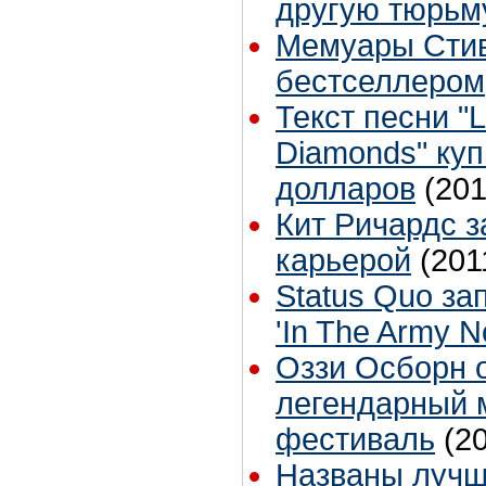
другую тюрьм
Мемуары Стив
бестселлером
Текст песни "L
Diamonds" куп
долларов
(201
Кит Ричардс з
карьерой
(201
Status Quo за
'In The Army N
Оззи Осборн 
легендарный 
фестиваль
(2
Названы лучш