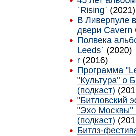
`Rising`
(2021)
В Ливерпуле в
двери Cavern 
Полвека альбо
Leeds`
(2020)
r
(2016)
Программа "Le
"Культура" о 
(подкаст)
(201
"Битловский 
"Эхо Москвы"
(подкаст)
(201
Битлз-фестив