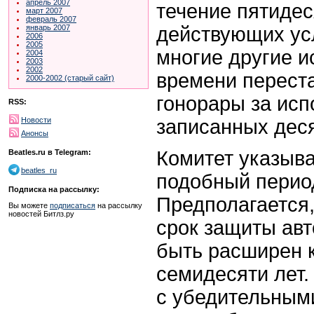
апрель 2007
течение пятидес
март 2007
февраль 2007
действующих ус
январь 2007
2006
2005
многие другие и
2004
2003
2002
времени переста
2000-2002 (старый сайт)
гонорары за исп
RSS:
записанных деся
Новости
Анонсы
Комитет указыва
Beatles.ru в Telegram:
beatles_ru
подобный период
Подписка на рассылку:
Предполагается,
Вы можете
подписаться
на рассылку
новостей Битлз.ру
срок защиты авт
быть расширен 
семидесяти лет.
с убедительным