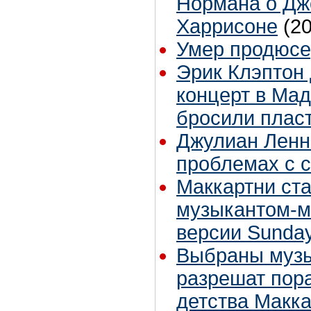
Нормана о Д
Харрисоне
(2
Умер продюсе
Эрик Клэптон
концерт в Мад
бросили плас
Джулиан Ленн
проблемах с 
Маккартни ст
музыкантом-м
версии Sunda
Выбраны музы
разрешат пора
детства Макк