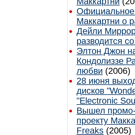
Маккартни
(20
Официальное 
Маккартни о р
Дейли Миррор
разводится со
Элтон Джон н
Кондолиззе Ра
любви
(2006)
28 июня выхо
дисков "Wonde
"Electronic So
Вышел промо-
проекту Макка
Freaks
(2005)