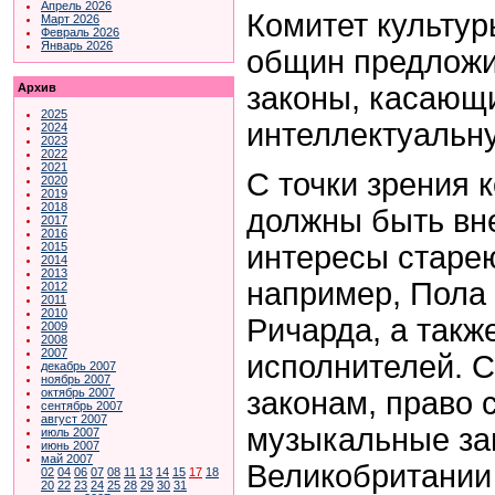
Апрель 2026
Комитет культур
Март 2026
Февраль 2026
Январь 2026
общин предложи
законы, касающ
Архив
2025
интеллектуальн
2024
2023
2022
2021
С точки зрения 
2020
2019
2018
должны быть вн
2017
2016
интересы старе
2015
2014
2013
например, Пола
2012
2011
2010
Ричарда, а такж
2009
2008
2007
исполнителей. 
декабрь 2007
ноябрь 2007
законам, право 
октябрь 2007
сентябрь 2007
август 2007
музыкальные за
июль 2007
июнь 2007
май 2007
Великобритании
02
04
06
07
08
11
13
14
15
17
18
20
22
23
24
25
28
29
30
31