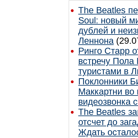
The Beatles п
Soul: новый м
дублей и неиз
Леннона
(29.0
Ринго Старр о
встречу Пола 
туристами в 
Поклонники Б
Маккартни во 
видеозвонка 
The Beatles з
отсчет до заг
Ждать остало