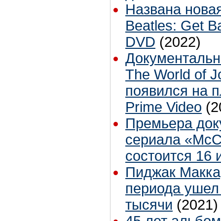
Названа нова
Beatles: Get B
DVD
(2022)
Документальн
The World of 
появился на 
Prime Video
(2
Премьера док
сериала «McCa
состоится 16 
Пиджак Макка
периода ушел 
тысячи
(2021)
45 лет альбо