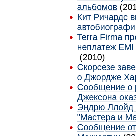
альбомов
(20
Кит Ричардс 
автобиограф
Terra Firma п
неплатеж EMI 
(2010)
Скорсезе зав
о Джордже Ха
Сообщение о 
Джексона оказ
Эндрю Ллойд 
"Мастера и М
Сообщение от