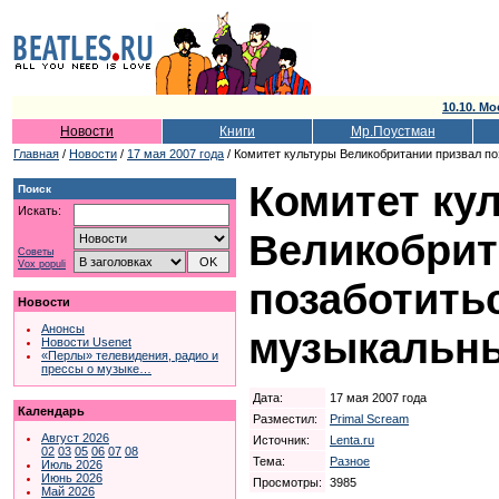
10.10. Мо
Новости
Книги
Мр.Поустман
Главная
/
Новости
/
17 мая 2007 года
/ Комитет культуры Великобритании призвал п
Комитет ку
Поиск
Искать:
Великобрит
Советы
Vox populi
позаботить
Новости
Анонсы
музыкальны
Новости Usenet
«Перлы» телевидения, радио и
прессы о музыке…
Дата:
17 мая 2007 года
Календарь
Разместил:
Primal Scream
Август 2026
Источник:
Lenta.ru
02
03
05
06
07
08
Тема:
Разное
Июль 2026
Июнь 2026
Просмотры:
3985
Май 2026