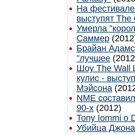
На фестивал
выступят The 
Умерла "корол
Саммер
(2012
Брайан Адамс
"лучшее
(2012
Шоу The Wall L
кулис - высту
Мэйсона
(201
NME составил
90-х
(2012)
Tony Iommi о 
Убийца Джона