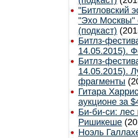
"Битловский 
"Эхо Москвы"
(подкаст)
(201
Битлз-фестив
14.05.2015). 
Битлз-фестив
14.05.2015). 
фрагменты
(2
Гитара Харри
аукционе за $
Би-би-си: лес
Ришикеше
(20
Ноэль Галлах