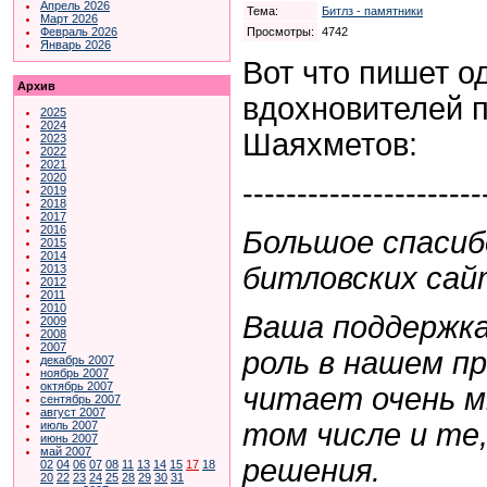
Апрель 2026
Тема:
Битлз - памятники
Март 2026
Просмотры:
4742
Февраль 2026
Январь 2026
Вот что пишет о
Архив
вдохновителей п
2025
2024
Шаяхметов:
2023
2022
2021
2020
----------------------
2019
2018
2017
2016
Большое спасиб
2015
2014
битловских сайт
2013
2012
2011
2010
Ваша поддержка
2009
2008
2007
роль в нашем п
декабрь 2007
ноябрь 2007
октябрь 2007
читает очень м
сентябрь 2007
август 2007
том числе и те
июль 2007
июнь 2007
май 2007
решения.
02
04
06
07
08
11
13
14
15
17
18
20
22
23
24
25
28
29
30
31