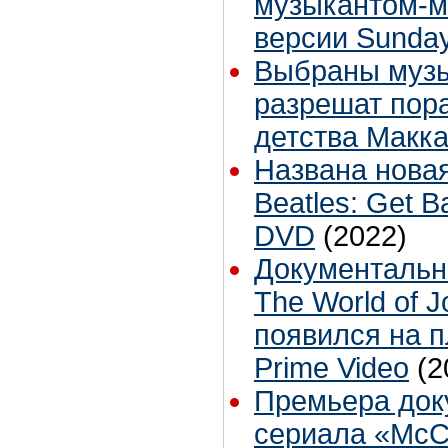
музыкантом-м
версии Sunda
Выбраны музы
разрешат пора
детства Макк
Названа нова
Beatles: Get B
DVD
(2022)
Документальн
The World of 
появился на 
Prime Video
(2
Премьера док
сериала «McCa