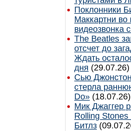
туристами в 
Поклонники Б
Маккартни во 
видеозвонка 
The Beatles з
отсчет до заг
Ждать остало
дня
(29.07.26)
Сью Джонстон
стерла ранню
Do»
(18.07.26)
Мик Джаггер р
Rolling Stones
Битлз
(09.07.2