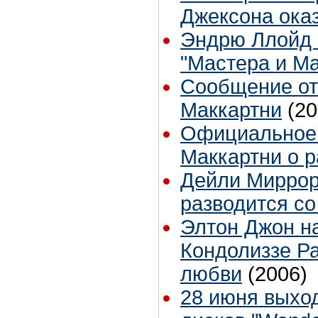
Джексона оказ
Эндрю Ллойд 
"Мастера и М
Сообщение от
Маккартни
(20
Официальное 
Маккартни о р
Дейли Миррор
разводится со
Элтон Джон н
Кондолиззе Ра
любви
(2006)
28 июня выхо