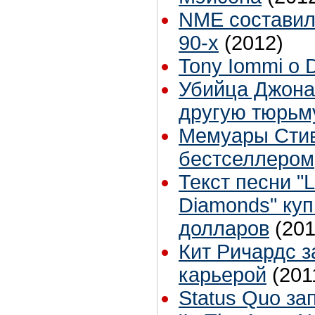
NME составил
90-х
(2012)
Tony Iommi о 
Убийца Джона
другую тюрьм
Мемуары Стив
бестселлером
Текст песни "L
Diamonds" куп
долларов
(201
Кит Ричардс з
карьерой
(201
Status Quo за