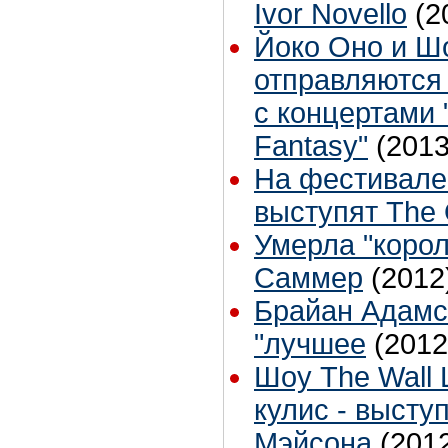
Ivor Novello
(2
Йоко Оно и Ш
отправляются 
с концертами 
Fantasy"
(2013
На фестивал
выступят The 
Умерла "корол
Саммер
(2012
Брайан Адамс
"лучшее
(2012
Шоу The Wall L
кулис - высту
Мэйсона
(201