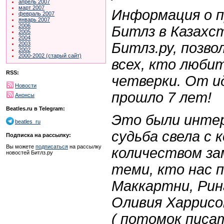
апрель 2007
март 2007
Информация о 
февраль 2007
январь 2007
2006
Битлз в Казахс
2005
2004
Битлз.ру, позво
2003
2002
2000-2002 (старый сайт)
всех, кто люби
RSS:
четверки. От и
Новости
прошло 7 лет!
Анонсы
Beatles.ru в Telegram:
Это были интер
beatles_ru
судьба свела с 
Подписка на рассылку:
Вы можете
подписаться
на рассылку
количеством за
новостей Битлз.ру
теми, кто нас 
Маккартни, Рин
Оливия Харрисо
( потомок писа