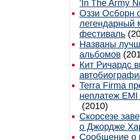
'In The Army N
Оззи Осборн 
легендарный 
фестиваль
(2
Названы лучш
альбомов
(20
Кит Ричардс 
автобиограф
Terra Firma п
неплатеж EMI 
(2010)
Скорсезе зав
о Джордже Ха
Сообщение о 