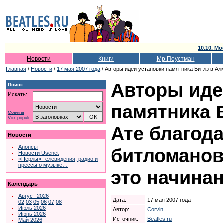
10.10. Мо
Новости
Книги
Мр.Поустман
Главная
/
Новости
/
17 мая 2007 года
/ Авторы идеи установки памятника Битлз в Ал
Авторы иде
Поиск
Искать:
памятника 
Советы
Vox populi
Ате благода
Новости
Анонсы
битломанов
Новости Usenet
«Перлы» телевидения, радио и
прессы о музыке…
это начинан
Календарь
Август 2026
Дата:
17 мая 2007 года
02
03
05
06
07
08
Июль 2026
Автор:
Corvin
Июнь 2026
Источник:
Beatles.ru
Май 2026