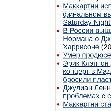
Маккартни ис
финальном вы
Saturday Night
В России выш
Нормана о Д
Харрисоне
(2
Умер продюсе
Эрик Клэптон
концерт в Мад
бросили плас
Джулиан Ленн
проблемах с 
Маккартни ст