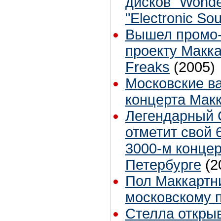
дисков "Wonde
"Electronic So
Вышел промо-
проекту Макка
Freaks
(2005)
Московские в
концерта Мак
Легендарный 
отметит свой 
3000-м концер
Петербурге
(2
Пол Маккартн
московскому 
Стелла откры