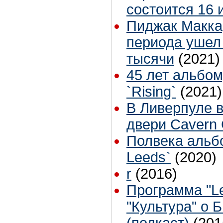
состоится 16 
Пиджак Макка
периода ушел 
тысячи
(2021)
45 лет альбо
`Rising`
(2021)
В Ливерпуле в
двери Cavern 
Полвека альбо
Leeds`
(2020)
r
(2016)
Программа "Le
"Культура" о 
(подкаст)
(201