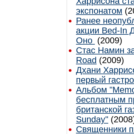
Харрисона ст
экспонатом
(2
Ранее неопуб
акции Bed-In 
Оно
(2009)
Стас Намин з
Road
(2009)
Дхани Харрис
первый гастр
Альбом "Memor
бесплатным п
британской газ
Sunday"
(2008
Священники по