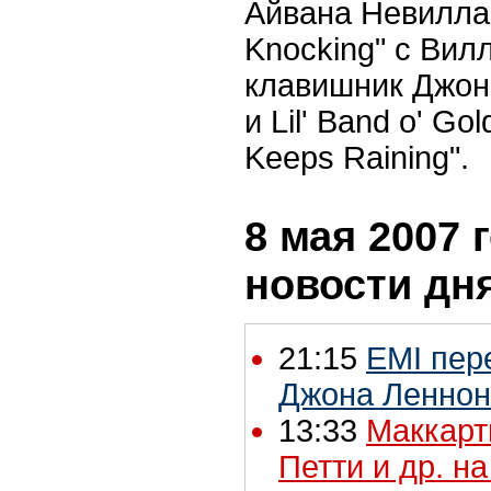
Айвана Невилла,
Knocking" с Вил
клавишник Джон
и Lil' Band o' Go
Keeps Raining".
8 мая 2007 г
новости дн
21:15
EMI пер
Джона Леннон
13:33
Маккарт
Петти и др. н