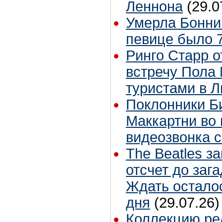
Леннона
(29.0
Умерла Бонни
певице было 7
Ринго Старр о
встречу Пола 
туристами в 
Поклонники Б
Маккартни во 
видеозвонка 
The Beatles з
отсчет до заг
Ждать остало
дня
(29.07.26)
Коллекцию ре