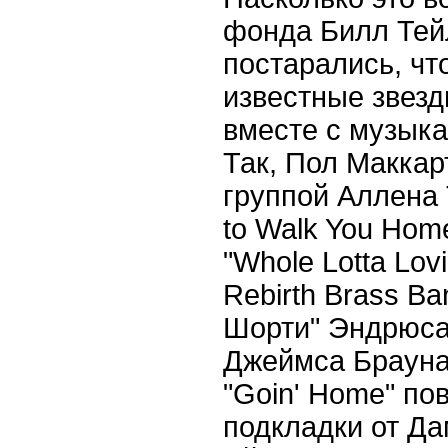
фонда Билл Тей
постарались, ч
известные звез
вместе с музыка
Так, Пол Маккар
группой Аллена
to
Walk
You
Hom
"
Whole
Lotta
Lov
Rebirth
Brass
Ba
Шорти" Эндрюса
Джеймса Брауна.
"
Goin
'
Home
" по
подкладки от Да