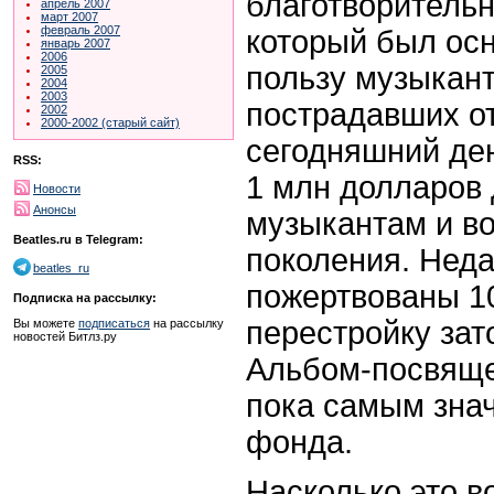
благотворительн
апрель 2007
март 2007
февраль 2007
который был осн
январь 2007
2006
пользу музыкант
2005
2004
2003
пострадавших от
2002
2000-2002 (старый сайт)
сегодняшний де
RSS:
1 млн долларов
Новости
Анонсы
музыкантам и в
Beatles.ru в Telegram:
поколения. Нед
beatles_ru
пожертвованы 1
Подписка на рассылку:
перестройку зат
Вы можете
подписаться
на рассылку
новостей Битлз.ру
Альбом-посвяще
пока самым зна
фонда.
Насколько это в