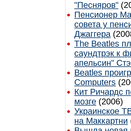
"Песняров"
(2
Пенсионер Ма
совета у пенс
Джаггера
(200
The Beatles п
саундтрэк к 
апельсин" Ст
Beatles проиг
Computers
(20
Кит Ричардс 
мозге
(2006)
Украинское Т
на Маккартни
Вышла новая 