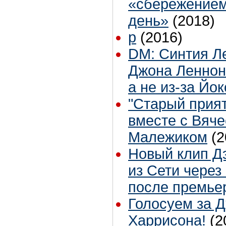
«сбережением
день»
(2018)
p
(2016)
DM: Синтия Л
Джона Леннона
а не из-за Йо
"Старый прият
вместе с Вяч
Малежиком
(2
Новый клип Д
из Сети через
после премье
Голосуем за 
Харрисона!
(2