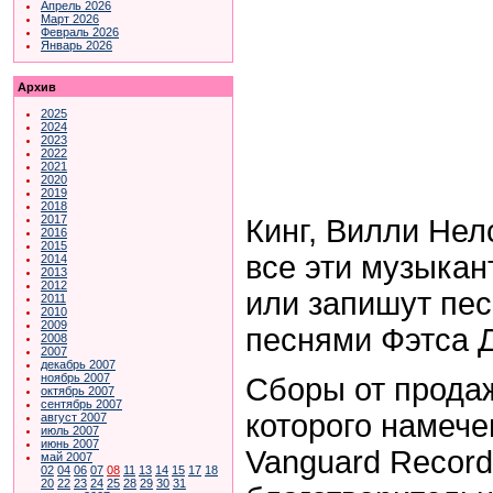
Апрель 2026
Март 2026
Февраль 2026
Январь 2026
Архив
2025
2024
2023
2022
2021
2020
2019
2018
2017
Кинг, Вилли Нел
2016
2015
все эти музыкан
2014
2013
2012
или запишут пес
2011
2010
2009
песнями Фэтса 
2008
2007
декабрь 2007
ноябрь 2007
Сборы от продаж
октябрь 2007
сентябрь 2007
которого намече
август 2007
июль 2007
июнь 2007
Vanguard
Record
май 2007
02
04
06
07
08
11
13
14
15
17
18
20
22
23
24
25
28
29
30
31