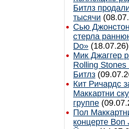
Битлз продали
тысячи
(08.07
Сью Джонстон
стерла ранню
Do»
(18.07.26)
Мик Джаггер р
Rolling Stones
Битлз
(09.07.2
Кит Ричардс з
Маккартни ску
группе
(09.07.
Пол Маккартн
концерте Bon 