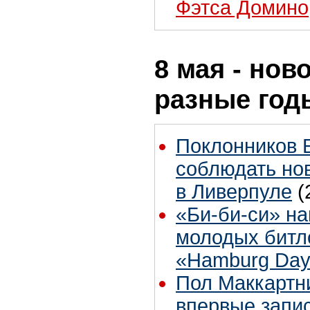
Фэтса Домино
8 мая - нов
разные год
Поклонников 
соблюдать но
в Ливерпуле
(
«Би-би-си» на
молодых битл
«Hamburg Day
Пол Маккартн
впервые запи