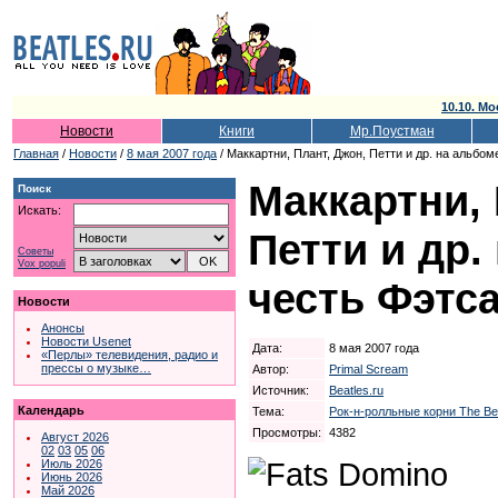
10.10. Мо
Новости
Книги
Мр.Поустман
Главная
/
Новости
/
8 мая 2007 года
/ Маккартни, Плант, Джон, Петти и др. на альбо
Маккартни, 
Поиск
Искать:
Петти и др.
Советы
Vox populi
честь Фэтс
Новости
Анонсы
Новости Usenet
Дата:
8 мая 2007 года
«Перлы» телевидения, радио и
прессы о музыке…
Автор:
Primal Scream
Источник:
Beatles.ru
Календарь
Тема:
Рок-н-ролльные корни The Be
Просмотры:
4382
Август 2026
02
03
05
06
Июль 2026
Июнь 2026
Май 2026