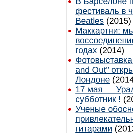
В Барселоне 
фестиваль в ч
Beatles
(2015)
Маккартни: м
воссоединение
годах
(2014)
Фотовыставка "
and Out" откр
Лондоне
(2014
17 мая — Урал
субботник !
(2
Ученые обос
привлекатель
гитарами
(201