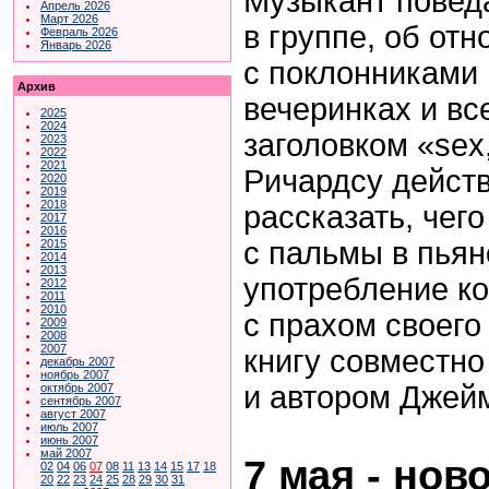
Музыкант поведа
Апрель 2026
Март 2026
в группе, об от
Февраль 2026
Январь 2026
с поклонниками 
Архив
вечеринках и вс
2025
2024
заголовком «sex, 
2023
2022
2021
Ричардсу действ
2020
2019
2018
рассказать, чег
2017
2016
с пальмы в пьян
2015
2014
2013
употребление к
2012
2011
2010
с прахом своего
2009
2008
2007
книгу совместно
декабрь 2007
ноябрь 2007
и автором Джей
октябрь 2007
сентябрь 2007
август 2007
июль 2007
июнь 2007
май 2007
7 мая - нов
02
04
06
07
08
11
13
14
15
17
18
20
22
23
24
25
28
29
30
31