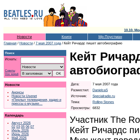
10.10. Мо
Новости
Книги
Мр.Поустман
Главная
/
Новости
/
7 мая 2007 года
/ Кейт Ричардс пишет автобиографию
Кейт Ричар
Поиск
Искать:
автобиогр
Советы
Vox populi
Дата:
7 мая 2007 года
Новости
Разместил:
DanielcaS
Анонсы
Источник:
Specialradio.ru
Новости Usenet
«Перлы» телевидения, радио и
Тема:
Rolling Stones
прессы о музыке…
Просмотры:
6832
Календарь
Участник The Ro
Август 2026
02
03
05
06
07
Кейт Ричардс п
Июль 2026
Июнь 2026
Май 2026