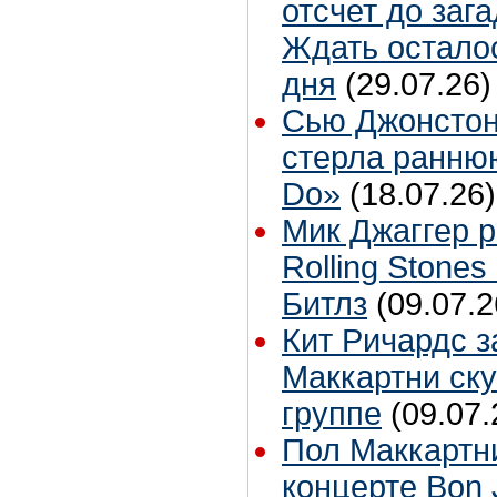
отсчет до заг
Ждать остало
дня
(29.07.26)
Сью Джонстон
стерла ранню
Do»
(18.07.26)
Мик Джаггер р
Rolling Stones
Битлз
(09.07.2
Кит Ричардс з
Маккартни ску
группе
(09.07.
Пол Маккартн
концерте Bon 