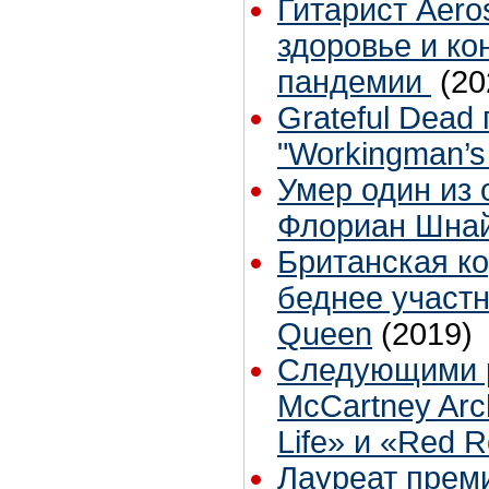
Гитарист Aero
здоровье и ко
пандемии
(20
Grateful Dead
"Workingman’s
Умер один из 
Флориан Шна
Британская к
беднее участн
Queen
(2019)
Следующими р
McCartney Arch
Life» и «Red 
Лауреат прем