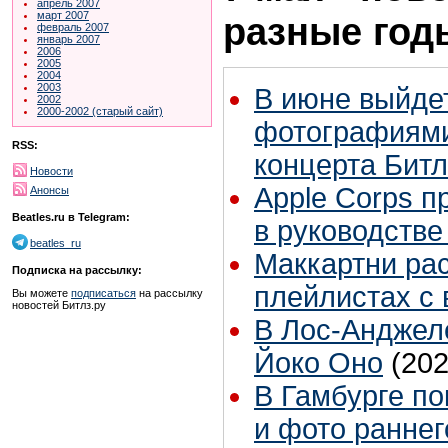
апрель 2007
март 2007
разные год
февраль 2007
январь 2007
2006
2005
2004
2003
В июне выйдет
2002
2000-2002 (старый сайт)
фотографиями
RSS:
концерта Битл
Новости
Apple Corps п
Анонсы
Beatles.ru в Telegram:
в руководстве
beatles_ru
Маккартни ра
Подписка на рассылку:
плейлистах с 
Вы можете
подписаться
на рассылку
новостей Битлз.ру
В Лос-Анджел
Йоко Оно
(202
В Гамбурге по
и фото раннег