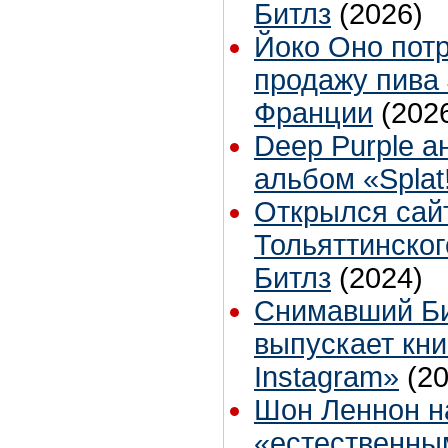
Битлз
(2026)
Йоко Оно пот
продажу пива
Франции
(202
Deep Purple 
альбом «Splat
Открылся сай
Тольяттинско
Битлз
(2024)
Снимавший Би
выпускает кни
Instagram»
(2
Шон Леннон н
«естественны