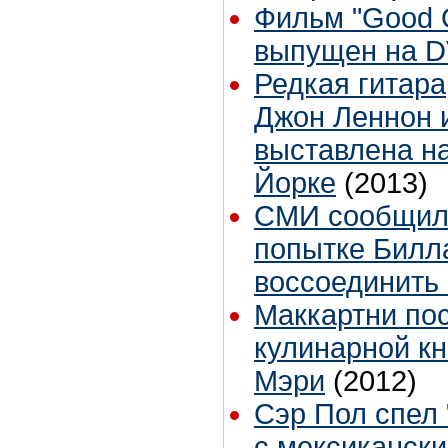
Фильм "Good O
выпущен на 
Редкая гитара
Джон Леннон 
выставлена на
Йорке
(2013)
СМИ сообщили
попытке Билл
воссоединить 
Маккартни по
кулинарной кн
Мэри
(2012)
Сэр Пол спел 
с мексиканск