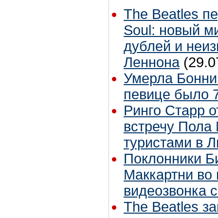
The Beatles п
Soul: новый м
дублей и неиз
Леннона
(29.0
Умерла Бонни
певице было 7
Ринго Старр о
встречу Пола 
туристами в 
Поклонники Б
Маккартни во 
видеозвонка 
The Beatles з