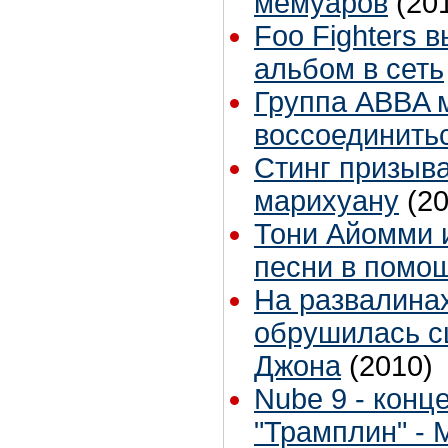
мемуаров
(20
Foo Fighters 
альбом в сеть
Группа ABBA 
воссоединить
Стинг призыва
марихуану
(2
Тони Айомми 
песни в помо
На развалина
обрушилась с
Джона
(2010)
Nube 9 - конц
"Трамплин" - 