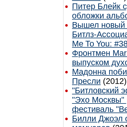
Питер Блейк 
обложки альбо
Вышел новый 
Битлз-Ассоци
Me To You: #3
Фронтмен Mar
выпуском дух
Мадонна поби
Пресли
(2012)
"Битловский 
"Эхо Москвы" 
фестиваль "Bea
Билли Джоэл 