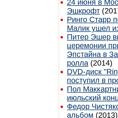
24 июня в Мо
Эшкрофт
(201
Ринго Старр п
Малик ушел из
Питер Эшер в
церемонии пр
Эпстайна в За
ролла
(2014)
DVD-диск "Rin
поступил в п
Пол Маккартн
июльский конц
Федор Чистяк
альбом
(2013)