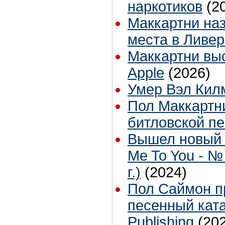
наркотиков
(2
Маккартни на
места в Ливе
Маккартни вы
Apple
(2026)
Умер Вэл Кил
Пол Маккартн
битловской п
Вышел новый 
Me To You - №
г.)
(2024)
Пол Саймон п
песенный ката
Publishing
(20