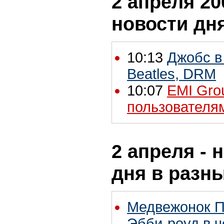
2 апреля 20
новости дн
10:13
Джобс в 
Beatles, DRM
10:07
EMI Gro
пользователя
2 апреля - 
дня в разн
Медвежонок П
Эбби-роуд в ч