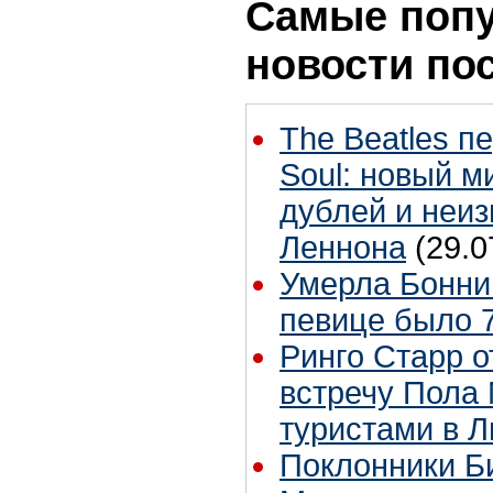
Самые поп
новости по
The Beatles п
Soul: новый м
дублей и неиз
Леннона
(29.0
Умерла Бонни
певице было 7
Ринго Старр о
встречу Пола 
туристами в 
Поклонники Б