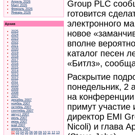
Group PLC сообщ
Апрель 2026
Март 2026
Февраль 2026
готовится сдела
Январь 2026
электронного ма
Архив
новое «заманчи
2025
2024
2023
вполне вероятно
2022
2021
2020
каталог песен л
2019
2018
2017
«Битлз», сообща
2016
2015
2014
Раскрытие подр
2013
2012
2011
понедельник, 2 
2010
2009
2008
на конференции 
2007
декабрь 2007
ноябрь 2007
примут участие
октябрь 2007
сентябрь 2007
директор EMI G
август 2007
июль 2007
июнь 2007
Nicoli) и глава A
май 2007
апрель 2007
02
03
04
05
06
08
09
10
11
12
13