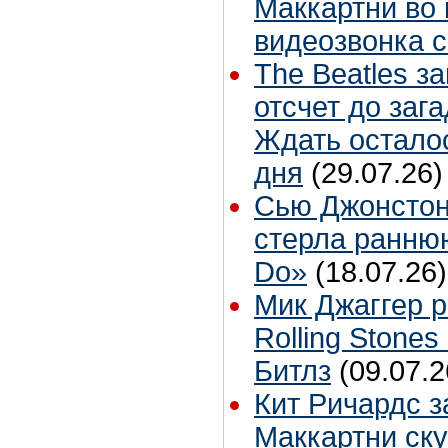
Маккартни во 
видеозвонка 
The Beatles з
отсчет до заг
Ждать остало
дня
(29.07.26)
Сью Джонстон
стерла ранню
Do»
(18.07.26)
Мик Джаггер р
Rolling Stones
Битлз
(09.07.2
Кит Ричардс з
Маккартни ску