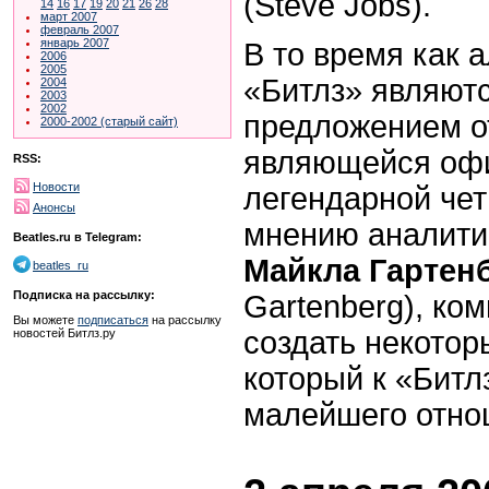
(Steve Jobs).
14
16
17
19
20
21
26
28
март 2007
февраль 2007
январь 2007
В то время как 
2006
2005
«Битлз» являют
2004
2003
2002
предложением о
2000-2002 (старый сайт)
являющейся оф
RSS:
Новости
легендарной чет
Анонсы
мнению аналитик
Beatles.ru в Telegram:
Майкла Гартен
beatles_ru
Подписка на рассылку:
Gartenberg), ко
Вы можете
подписаться
на рассылку
создать некотор
новостей Битлз.ру
который к «Битлз
малейшего отно