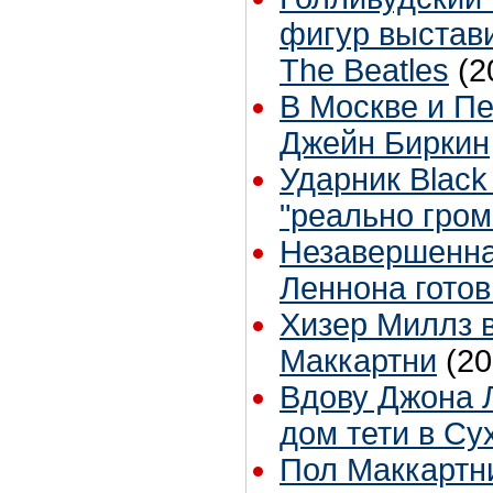
фигур выстав
The Beatles
(2
В Москве и Пе
Джейн Биркин
Ударник Black
"реально гром
Незавершенна
Леннона готов
Хизер Миллз в
Маккартни
(20
Вдову Джона Л
дом тети в Су
Пол Маккартн