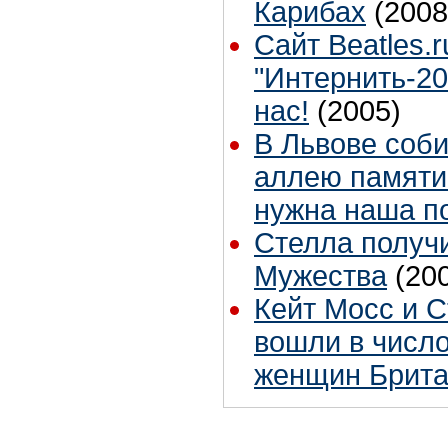
Карибах
(2008
Сайт Beatles.r
"Интернить-2
нас!
(2005)
В Львове соб
аллею памяти
нужна наша 
Стелла получ
Мужества
(20
Кейт Мосс и 
вошли в числ
женщин Брит