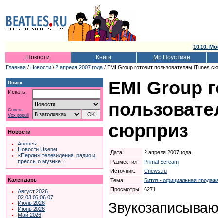
10.10. Мо
Новости
Книги
Мр.Поустман
Главная
/
Новости
/
2 апреля 2007 года
/ EMI Group готовит пользователям iTunes с
EMI Group г
Поиск
Искать:
пользовате
Советы
Vox populi
сюрприз
Новости
Анонсы
Новости Usenet
Дата:
2 апреля 2007 года
«Перлы» телевидения, радио и
прессы о музыке…
Разместил:
Primal Scream
Источник:
Cnews.ru
Календарь
Тема:
Битлз - официальная продажа
Просмотры:
6271
Август 2026
02
03
05
06
07
Звукозаписываю
Июль 2026
Июнь 2026
Май 2026