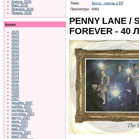
Апрель 2026
Тема:
Битлз - синглы и EP
Март 2026
Просмотры:
6061
Февраль 2026
Январь 2026
PENNY LANE /
Архив
FOREVER - 40 Л
2025
2024
2023
2022
2021
2020
2019
2018
2017
2016
2015
2014
2013
2012
2011
2010
2009
2008
2007
декабрь 2007
ноябрь 2007
октябрь 2007
сентябрь 2007
август 2007
июль 2007
июнь 2007
май 2007
апрель 2007
март 2007