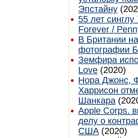
Эпстайну
(202
55 лет синглу 
Forever / Pen
В Британии н
фотографии Б
Земфира испол
Love
(2020)
Нора Джонс, 
Харрисон отме
Шанкара
(202
Apple Corps. 
делу о контра
США
(2020)