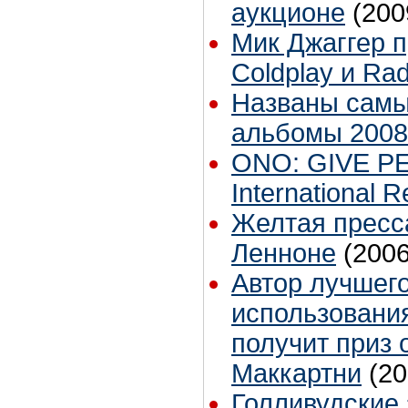
аукционе
(200
Мик Джаггер п
Coldplay и Ra
Названы сам
альбомы 2008
ONO: GIVE P
International 
Желтая пресс
Ленноне
(2006
Автор лучшего
использовани
получит приз 
Маккартни
(20
Голливудские