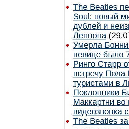
The Beatles п
Soul: новый м
дублей и неиз
Леннона
(29.0
Умерла Бонни
певице было 7
Ринго Старр о
встречу Пола 
туристами в 
Поклонники Б
Маккартни во 
видеозвонка 
The Beatles з