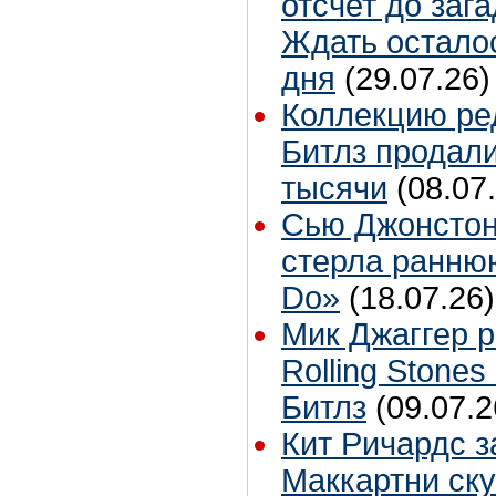
отсчет до заг
Ждать остало
дня
(29.07.26)
Коллекцию ре
Битлз продали
тысячи
(08.07
Сью Джонстон
стерла ранню
Do»
(18.07.26)
Мик Джаггер р
Rolling Stones
Битлз
(09.07.2
Кит Ричардс з
Маккартни ску