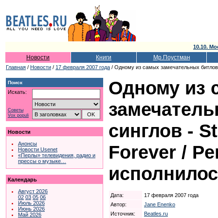
10.10. Мо
Новости
Книги
Мр.Поустман
Главная
/
Новости
/
17 февраля 2007 года
/ Одному из самых замечательных битловски
Одному из 
Поиск
Искать:
замечатель
Советы
Vox populi
синглов - St
Новости
Анонсы
Forever / Pe
Новости Usenet
«Перлы» телевидения, радио и
прессы о музыке…
исполнилось
Календарь
Август 2026
Дата:
17 февраля 2007 года
02
03
05
06
Июль 2026
Автор:
Jane Enenko
Июнь 2026
Источник:
Beatles.ru
Май 2026