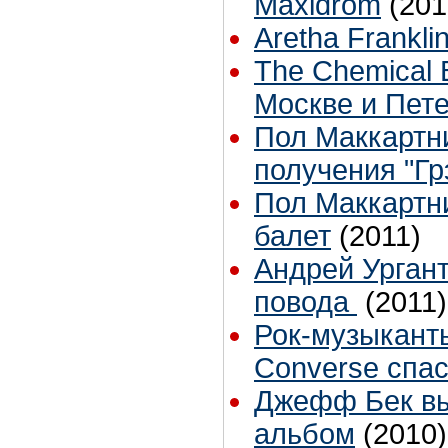
Maxidrom
(201
Aretha Frankli
The Chemical 
Москве и Пет
Пол Маккартн
получения "Г
Пол Маккартн
балет
(2011)
Андрей Ургант
повода
(2011)
Рок-музыкант
Converse спас
Джефф Бек вы
альбом
(2010)