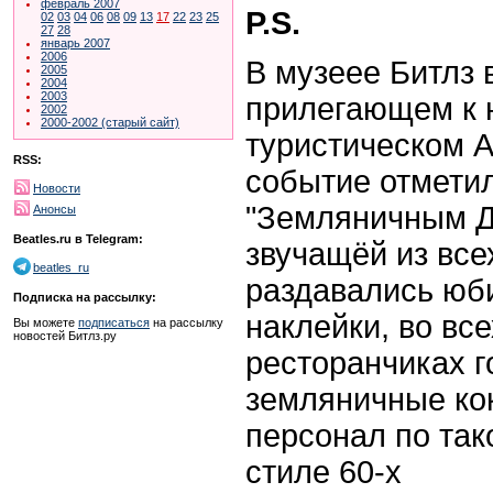
февраль 2007
P.S.
02
03
04
06
08
09
13
17
22
23
25
27
28
январь 2007
2006
В музеее Битлз 
2005
2004
2003
прилегающем к 
2002
2000-2002 (старый сайт)
туристическом A
RSS:
событие отмети
Новости
"Земляничным Д
Анонсы
Beatles.ru в Telegram:
звучащёй из все
beatles_ru
раздавались юб
Подписка на рассылку:
наклейки, во вс
Вы можете
подписаться
на рассылку
новостей Битлз.ру
ресторанчиках 
земляничные кок
персонал по так
стиле 60-х