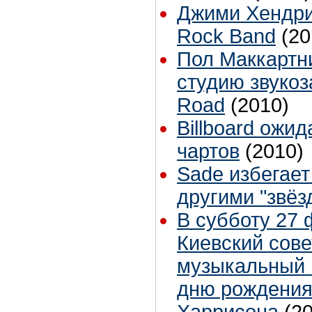
Джими Хендри
Rock Band
(20
Пол Маккартн
студию звукоз
Road
(2010)
Billboard ожи
чартов
(2010)
Sade избегает
другими "звёз
В субботу 27 
Киевский сове
музыкальный 
дню рождени
Харрисона
(2