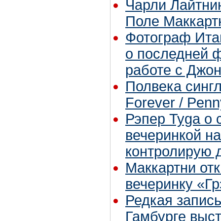
Чарли Лайтни
Поле Маккарт
Фотограф Ита
о последней ф
работе с Джо
Полвека синглу
Forever / Pen
Рэпер Tyga о 
вечеринкой на
контролирую 
Маккартни отк
вечеринку «Г
Редкая запись
Гамбурге выс