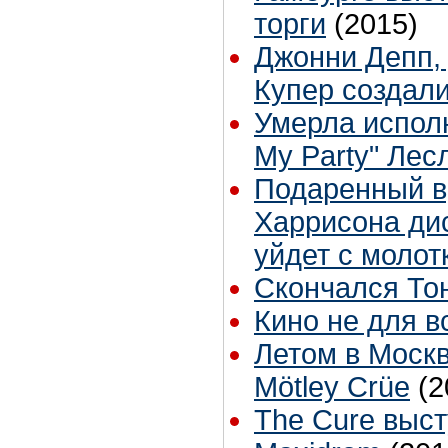
торги
(2015)
Джонни Депп,
Купер создали
Умерла исполн
My Party" Лес
Подаренный в
Харрисона дис
уйдет с молот
Скончался То
Кино не для в
Летом в Москв
Mötley Crüe
(2
The Cure выс