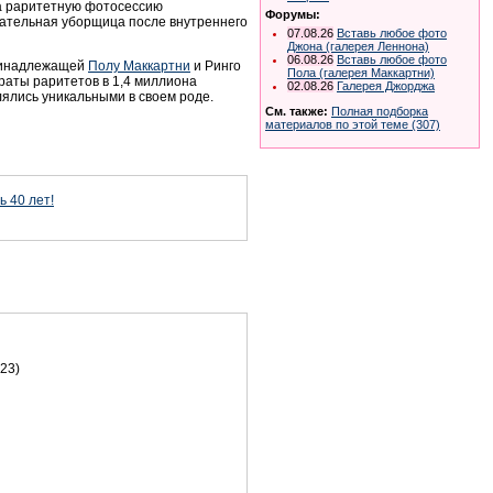
ла раритетную фотосессию
Форумы:
мательная уборщица после внутреннего
07.08.26
Вставь любое фото
Джона (галерея Леннона)
06.08.26
Вставь любое фото
принадлежащей
Полу Маккартни
и Ринго
Пола (галерея Маккартни)
траты раритетов в 1,4 миллиона
02.08.26
Галерея Джорджа
ялись уникальными в своем роде.
См. также:
Полная подборка
материалов по этой теме (307)
ь 40 лет!
23)