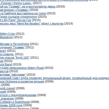
s Forever / Penny Lane»
(2017)
ой на “Грэмми”: не я контролирую дверь
(2016)
 вечеринку «Грэмми»
(2016)
 в Гамбурге выставлена на торги
(2015)
Купер создали супергруппу
(2015)
’s My Party" Лесли Гор
(2015)
она диск "Meet the Beatles" уйдет с молотка
(2014)
Mötley Crüe
(2012)
 Maxidrom
(2012)
 Москве и Петербурге
(2011)
олучения "Грэмми"
(2011)
балет
(2011)
без повода
(2011)
se спасли "Клуб 100"
(2011)
ом
(2010)
ock Band
(2010)
студию звукозаписи Abbey Road
(2010)
чартов
(2010)
другими "звёздами"
(2010)
 Киевский совет клуба проводит музыкальный вечер, посвящённый дню рожд
ззи Осборна в развитие музыки
(2009)
м
(2009)
дной сцене!
(2009)
нений
(2009)
оться с предубеждениями
(2009)
 аукционе
(2009)
 Coldplay и Radiohead
(2009)
бомы 2008 года
(2009)
nternational Remixes
(2009)