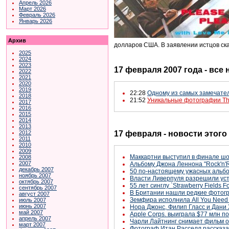
Апрель 2026
Март 2026
Февраль 2026
Январь 2026
Архив
долларов США. В заявлении истцов ск
2025
2024
2023
17 февраля 2007 года - все
2022
2021
2020
2019
22:28
Одному из самых замечательн
2018
21:52
Уникальные фотографии The
2017
2016
2015
2014
2013
17 февраля - новости этого
2012
2011
2010
2009
Маккартни выступил в финале шоу 
2008
2007
Альбому Джона Леннона "Rock'n'R
декабрь 2007
50 по-настоящему ужасных альбо
ноябрь 2007
Власти Ливерпуля разрешили уст
октябрь 2007
55 лет синглу `Strawberry Fields F
сентябрь 2007
В Британии нашли редкие фотог
август 2007
Земфира исполнила All You Need 
июль 2007
июнь 2007
Нора Джонс, Филип Гласс и Дани
май 2007
Apple Corps. выиграла $77 млн п
апрель 2007
Чарли Лайтнинг снимает фильм о
март 2007
Фотограф Итан Расселл рассказа