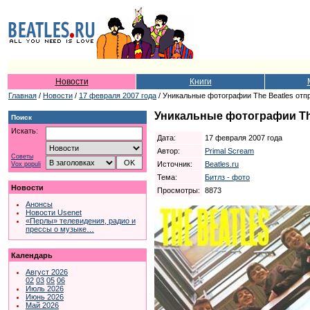
Новости
Книги
Главная
/
Новости
/
17 февраля 2007 года
/ Уникальные фотографии The Beatles отп
Уникальные фотографии The
Поиск
Искать:
Дата:
17 февраля 2007 года
Автор:
Primal Scream
Советы
Источник:
Beatles.ru
Vox populi
Тема:
Битлз - фото
Новости
Просмотры:
8873
Анонсы
Новости Usenet
«Перлы» телевидения, радио и
прессы о музыке…
Календарь
Август 2026
02
03
05
06
Июль 2026
Июнь 2026
Май 2026