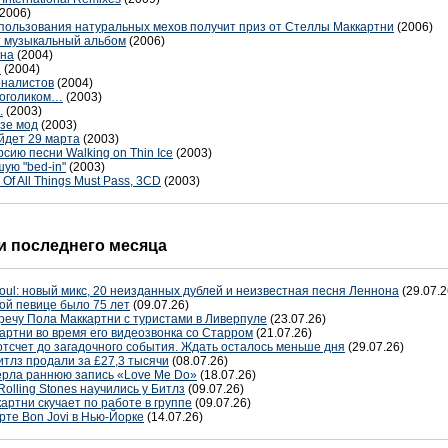
(2006)
спользования натуральных мехов получит приз от Стеллы Маккартни
(2006)
т музыкальный альбом
(2006)
она
(2004)
и
(2004)
рналистов
(2004)
коголиком…
(2003)
.
(2003)
азе мод
(2003)
йдет 29 марта
(2003)
сию песни Walking on Thin Ice
(2003)
ую "bed-in"
(2003)
Of All Things Must Pass, 3CD
(2003)
 последнего месяца
oul: новый микс, 20 неизданных дублей и неизвестная песня Леннона
(29.07.2
ой певице было 75 лет
(09.07.26)
речу Пола Маккартни с туристами в Ливерпуле
(23.07.26)
артни во время его видеозвонка со Старром
(21.07.26)
отсчет до загадочного события. Ждать осталось меньше дня
(29.07.26)
тлз продали за £27,3 тысячи
(08.07.26)
терла раннюю запись «Love Me Do»
(18.07.26)
Rolling Stones научились у Битлз
(09.07.26)
артни скучает по работе в группе
(09.07.26)
рте Bon Jovi в Нью-Йорке
(14.07.26)