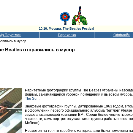
10.10. Москва. The Beatles Festival
Мр.Поустман
Барахолка
Оффлайн
равились в мусор
 Beatles отправились в мусор
Раритетные фотографии группы The Beatles утрачены навсегд
фирмы, занимающейся уборкой помещений и вывозом мусора, 
The Sun
.
Знаковые фотографии группы, датированные 1963 годом, в то
в оформлении первого официального альбома "битлов" Please 
звукозаписывающей компании EMI. Среди более чем четырехсот
частности, семь портретов участников группы работы известн
McBean).
Несмотря на то, что коробки с материалами были помечены на