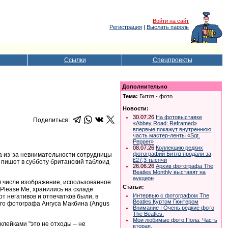
Войти на сайт
Регистрация
|
Выслать пароль
Ссылки
Спецпроекты
Дополнительно
Тема:
Битлз - фото
Новости:
30.07.26
На фотовыставке
Поделиться:
«Abbey Road: Reframed»
впервые покажут внутреннюю
часть мастер-ленты «Sgt.
Pepper»
08.07.26
Коллекцию редких
фотографий Битлз продали за
а из-за невнимательности сотрудницы
£27,3 тысячи
пишет в субботу британский таблоид
26.06.26
Архив фотографа The
Beatles Monthly выставят на
аукцион
м числе изображение, использованное
Статьи:
Pleasе Me, хранились на складе
Интервью с фотографом The
 негативов и отпечатков были, в
Beatles Куртом Гюнтером
ого фотографа Ангуса Макбина (Angus
Внимание ! Очень редкие фото
The Beatles.
Мои любимые фото Пола. Часть
клейками "это не отходы – не
вторая.