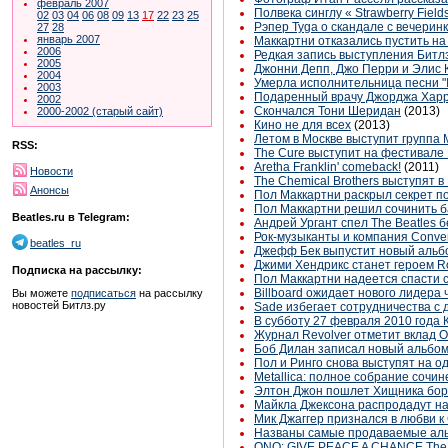
февраль 2007
Полвека синглу « Strawberry Field
02
03
04
06
08
09
13
17
22
23
25
Рэпер Tyga о скандале с вечеринк
27
28
январь 2007
Маккартни отказались пустить на
2006
Редкая запись выступления Битлз
2005
Джонни Депп, Джо Перри и Элис 
2004
Умерла исполнительница песни "It
2003
Подаренный врачу Джорджа Харрис
2002
Скончался Тони Шеридан
(2013)
2000-2002 (старый сайт)
Кино не для всех
(2013)
Летом в Москве выступит группа 
RSS:
The Cure выступит на фестивале
Aretha Franklin' comeback!
(2011)
Новости
The Chemical Brothers выступят в
Анонсы
Пол Маккартни раскрыл секрет п
Пол Маккартни решил сочинить 
Beatles.ru в Telegram:
Андрей Ургант спел The Beatles 
Рок-музыканты и компания Conver
beatles_ru
Джефф Бек выпустит новый альб
Джими Хендрикс станет героем R
Подписка на рассылку:
Пол Маккартни надеется спасти 
Billboard ожидает нового лидера 
Вы можете
подписаться
на рассылку
новостей Битлз.ру
Sade избегает сотрудничества с 
В субботу 27 февраля 2010 года
Журнал Revolver отметит вклад О
Боб Дилан записал новый альбо
Пол и Ринго снова выступят на о
Metallica: полное собрание сочи
Элтон Джон пошлет Хищника бор
Майкла Джексона распродадут на
Мик Джаггер признался в любви к
Названы самые продаваемые аль
ONO: GIVE PEACE A CHANCE The I