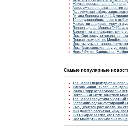
Желтая пресса о Шоне Ленноне
Автор лучшего плаката против и
Голливудские звёзды записываю
Гитара Леннона стоит 1,3 милли
10 популярнейших песен о любв
Маккартни защищает жену от жу
Леннон сделал Мориса Гибба ал
Валентинка в последнюю минуту..
Йоко Оно присутствовала на пок
Первая экскурсия по Mendips про
Йоко выпускает танцевальную вер
Йоко благословила пару, устроивш
Новый бутлег Харрисона - Making 
Самые популярные новости
The Beatles переиздают Rubber S
Умерла Бонни Тайлер. Легендарн
Ринго Старр отреагировал на вст
Поклонники Битлз заметили Макк
The Beatles запустили обратный 
Коллекцию редких фотографий Би
Сью Джонстон рассказала, как с
Мик Джаггер рассказал, чему The 
Кит Ричардс заявил, что Пол Макк
Пол Маккартни побывал на конце