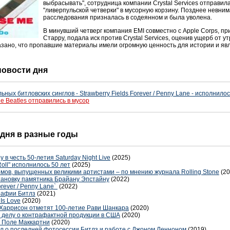
выбрасывать", сотрудница компании Crystal Services отправи
"ливерпульской четверки" в мусорную корзину. Позднее невни
расследования призналась в содеянном и была уволена.
В минувший четверг компания EMI совместно с Apple Corps, 
Старру, подала иск против Crystal Services, оценив ущерб от у
азано, что пропавшие материалы имели огромную ценность для истории и явл
 новости дня
ых битловских синглов - Strawberry Fields Forever / Penny Lane - исполнилос
 Beatles отправились в мусор
 дня в разные годы
в честь 50-летия Saturday Night Live
(2025)
oll" исполнилось 50 лет
(2025)
мов, выпущенных великими артистами – по мнению журнала Rolling Stone
(20
ановку памятника Брайану Эпстайну
(2022)
orever / Penny Lane`
(2022)
рафии Битлз
(2021)
Is Love
(2020)
 Харрисон отметят 100-летие Рави Шанкара
(2020)
о делу о контрафактной продукции в США
(2020)
 Поле Маккартни
(2020)
л о последней фотосессии Битлз и работе с Джоном Ленноном
(2019)