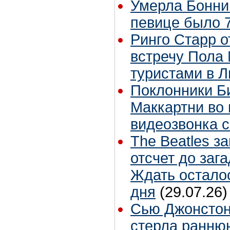
Умерла Бонни
певице было 7
Ринго Старр о
встречу Пола 
туристами в 
Поклонники Б
Маккартни во 
видеозвонка 
The Beatles з
отсчет до заг
Ждать остало
дня
(29.07.26)
Сью Джонстон
стерла ранню