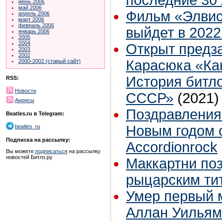
последние 30 
июнь 2006
май 2006
Фильм «Элвис
апрель 2006
март 2006
февраль 2006
выйдет в 2022
январь 2006
2005
2004
Открыт предза
2003
2002
Карасюка «Как
2000-2002 (старый сайт)
История битл
RSS:
Новости
СССР»
(2021)
Анонсы
Поздравления
Beatles.ru в Telegram:
Новым годом 
beatles_ru
Подписка на рассылку:
Accordionrock
Вы можете
подписаться
на рассылку
новостей Битлз.ру
Маккартни по
рыцарским ти
Умер первый 
Аллан Уильям