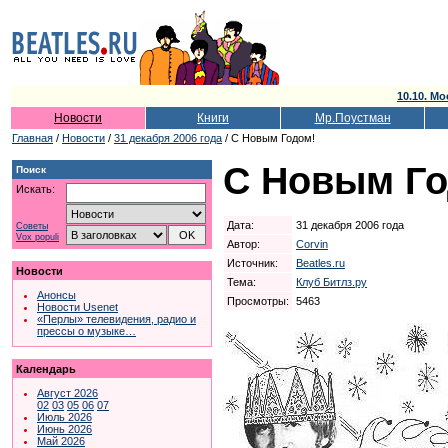
10.10. Мо
Новости
Книги
Мр.Поустман
Главная
/
Новости
/
31 декабря 2006 года
/ С Новым Годом!
С Новым Го
Поиск
Искать:
Дата:
31 декабря 2006 года
Советы
Vox populi
Автор:
Corvin
Источник:
Beatles.ru
Новости
Тема:
Клуб Битлз.ру
Анонсы
Просмотры:
5463
Новости Usenet
«Перлы» телевидения, радио и
прессы о музыке…
Календарь
Август 2026
02
03
05
06
07
Июль 2026
Июнь 2026
Май 2026