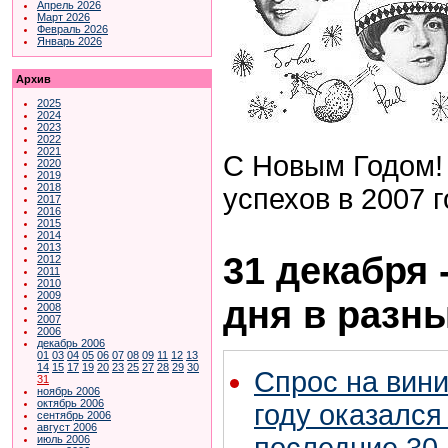
Апрель 2026
Март 2026
Февраль 2026
Январь 2026
Архив
2025
2024
2023
2022
2021
С Новым Годом! 
2020
2019
2018
успехов в 2007 г
2017
2016
2015
2014
2013
31 декабря 
2012
2011
2010
2009
дня в разн
2008
2007
2006
декабрь 2006
01
03
04
05
06
07
08
09
11
12
13
14
15
17
19
20
23
25
27
28
29
30
Спрос на вини
31
ноябрь 2006
октябрь 2006
году оказался
сентябрь 2006
август 2006
июль 2006