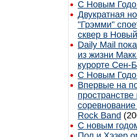
С Новым Годо
Двукратная н
"Грэмми" спое
сквер в Новый
Daily Mail по
из жизни Макк
курорте Сен-
С Новым Годо
Впервые на п
пространстве 
соревнование 
Rock Band
(20
С новым годо
Пол и Хэзер о