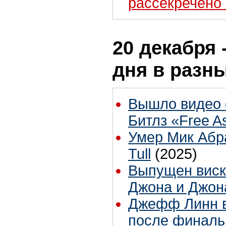
рассекречено
20 декабря 
дня в разн
Вышло видео 
Битлз «Free As
Умер Мик Абра
Tull
(2025)
Выпущен виск
Джона и Джон
Джефф Линн в
после финаль