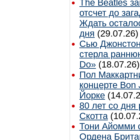
The Beatles з
отсчет до заг
Ждать остало
дня
(29.07.26)
Сью Джонстон
стерла ранню
Do»
(18.07.26)
Пол Маккартн
концерте Bon 
Йорке
(14.07.
80 лет со дня
Скотта
(10.07.
Тони Айомми 
Ордена Брита