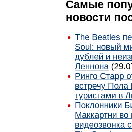
Самые поп
новости по
The Beatles п
Soul: новый м
дублей и неиз
Леннона
(29.0
Ринго Старр о
встречу Пола 
туристами в 
Поклонники Б
Маккартни во 
видеозвонка 