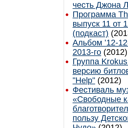
честь Джона 
Программа The
выпуск 11 от 
(подкаст)
(201
Альбом '12-12
2013-го
(2012)
Группа Krokus
версию битло
"Help"
(2012)
Фестиваль му
«Свободные к
благотворите
пользу Детско
Чудо»
(2012)