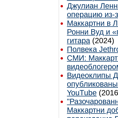
Джулиан Ленн
операцию из-з
Маккартни в Л
Ронни Вуд и «
гитара
(2024)
Полвека Jethro
СМИ: Маккарт
видеоблогеро
Видеоклипы Д
опубликованы
YouTube
(2016
"Разочарован
Маккартни до