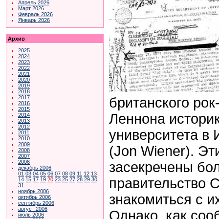
Апрель 2026
Март 2026
Февраль 2026
Январь 2026
Архив
2025
2024
2023
2022
2021
2020
2019
2018
2017
британского ро
2016
2015
Леннона истори
2014
2013
2012
университета в
2011
2010
2009
(Jon Wiener). Э
2008
2007
2006
засекречены бол
декабрь 2006
01
03
04
05
06
07
08
09
11
12
13
правительство 
14
15
17
19
20
23
25
27
28
29
30
31
ноябрь 2006
знакомиться с и
октябрь 2006
сентябрь 2006
август 2006
Однако, как соо
июль 2006