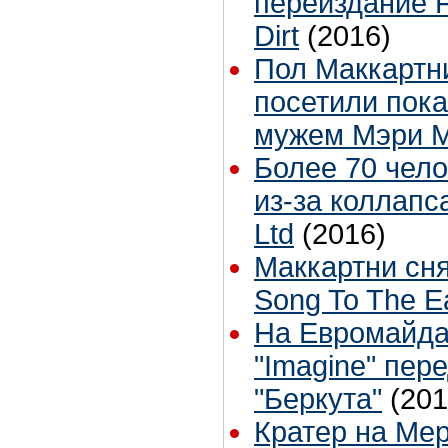
переиздание F
Dirt
(2016)
Пол Маккартн
посетили пока
мужем Мэри М
Более 70 чело
из-за коллапс
Ltd
(2016)
Маккартни сня
Song To The E
На Евромайда
"Imagine" пер
"Беркута"
(201
Кратер на Мер