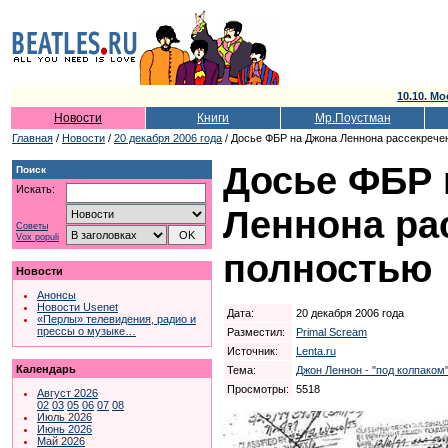
10.10. Мо
Новости
Книги
Мр.Поустман
Главная
/
Новости
/
20 декабря 2006 года
/ Досье ФБР на Джона Леннона рассекрече
Досье ФБР 
Поиск
Искать:
Леннона ра
Советы
Vox populi
полностью
Новости
Анонсы
Новости Usenet
Дата:
20 декабря 2006 года
«Перлы» телевидения, радио и
прессы о музыке…
Разместил:
Primal Scream
Источник:
Lenta.ru
Календарь
Тема:
Джон Леннон - "под колпаком
Просмотры:
5518
Август 2026
02
03
05
06
07
08
Июль 2026
Июнь 2026
Май 2026