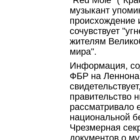
музыкант упоми
происхождение и
сочувствует "уг
жителям Великоб
мира".
Информация, со
ФБР на Леннона
свидетельствует
правительство н
рассматривало е
национальной б
Чрезмерная секр
документов о му