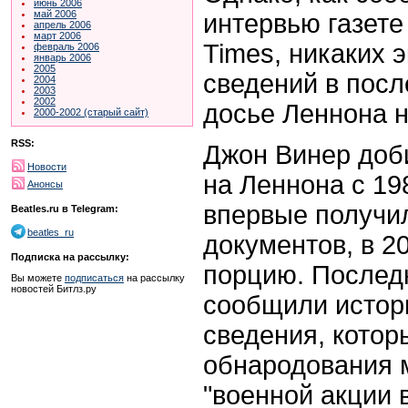
июнь 2006
май 2006
интервью газете
апрель 2006
март 2006
Times, никаких 
февраль 2006
январь 2006
2005
сведений в посл
2004
2003
2002
досье Леннона н
2000-2002 (старый сайт)
RSS:
Джон Винер доб
Новости
на Леннона с 198
Анонсы
впервые получил
Beatles.ru в Telegram:
beatles_ru
документов, в 2
Подписка на рассылку:
порцию. Последн
Вы можете
подписаться
на рассылку
новостей Битлз.ру
сообщили истор
сведения, котор
обнародования м
"военной акции 