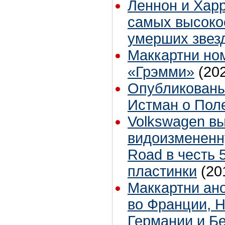
Леннон и Харр
самых высок
умерших звез
Маккартни но
«Грэмми»
(20
Опубликованы
Истман о Пол
Volkswagen в
видоизмененн
Road в честь 
пластинки
(20
Маккартни ан
во Франции, 
Германии и Б