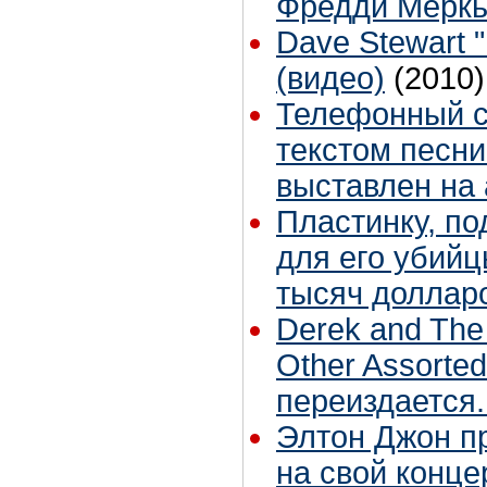
Фредди Мерк
Dave Stewart "
(видео)
(2010)
Телефонный с
текстом песни 
выставлен на
Пластинку, п
для его убийц
тысяч доллар
Derek and The
Other Assorte
переиздается.
Элтон Джон п
на свой конц