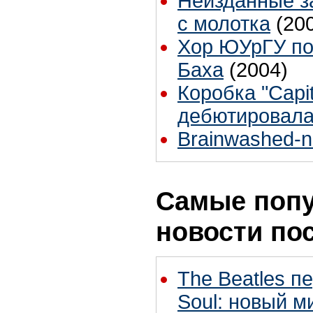
Неизданные з
с молотка
(20
Хор ЮУрГУ по
Баха
(2004)
Коробка "Capit
дебютировала
Brainwashed-
Самые поп
новости по
The Beatles п
Soul: новый м