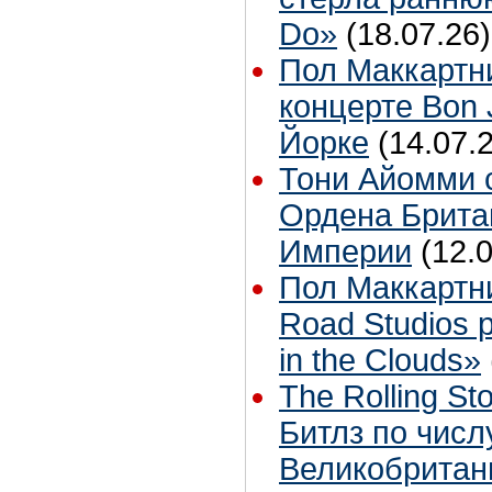
Do»
(18.07.26)
Пол Маккартн
концерте Bon 
Йорке
(14.07.
Тони Айомми 
Ордена Брита
Империи
(12.
Пол Маккартн
Road Studios 
in the Clouds»
The Rolling S
Битлз по чис
Великобритан