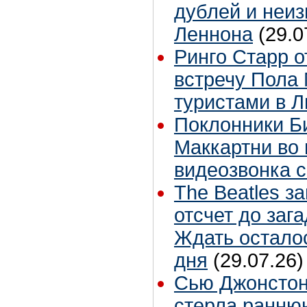
дублей и неиз
Леннона
(29.0
Ринго Старр о
встречу Пола 
туристами в 
Поклонники Б
Маккартни во 
видеозвонка 
The Beatles з
отсчет до заг
Ждать остало
дня
(29.07.26)
Сью Джонстон
стерла ранню