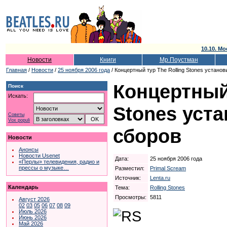
10.10. Мо
Новости
Книги
Мр.Поустман
Главная
/
Новости
/
25 ноября 2006 года
/ Концертный тур The Rolling Stones устано
Концертный 
Поиск
Искать:
Stones уст
Советы
Vox populi
сборов
Новости
Анонсы
Новости Usenet
Дата:
25 ноября 2006 года
«Перлы» телевидения, радио и
прессы о музыке…
Разместил:
Primal Scream
Источник:
Lenta.ru
Календарь
Тема:
Rolling Stones
Просмотры:
5811
Август 2026
02
03
05
06
07
08
09
Июль 2026
Июнь 2026
Май 2026