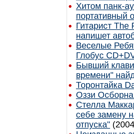
Хитом панк-аук
портативный 
Гитарист The R
напишет авто
Веселые Реб
Глобус CD+D
Бывший клав
времени" най
Торонтайка Dai
Оззи Осборна
Стелла Макка
себе замену н
отпуска"
(2004