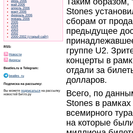
Таким образом, т
июнь 2006
май 2006
апрель 2006
Stones установи
март 2006
февраль 2006
сборам от прода
январь 2006
2005
2004
предыдущее дос
2003
2002
2000-2002 (старый сайт)
принадлежавшее
RSS:
группе U2. Зрит
Новости
концерты в рамках
Анонсы
отдали за билет
Beatles.ru в Telegram:
beatles_ru
долларов.
Подписка на рассылку:
Всего, по данным
Вы можете
подписаться
на рассылку
новостей Битлз.ру
Stones в рамках
всемирного тура
на которые были
миллиона билето