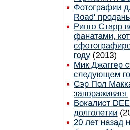
Фотографии д
Road' проданы
Ринго Старр в
фанатами, ко
сфотографиро
году
(2013)
Мик Джаггер с
следующем го
Сэр Пол Макк
завораживает
Вокалист DE
долголетии
(2
20 лет назад 