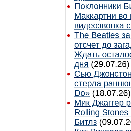
Поклонники Б
Маккартни во 
видеозвонка 
The Beatles з
отсчет до заг
Ждать остало
дня
(29.07.26)
Сью Джонстон
стерла ранню
Do»
(18.07.26)
Мик Джаггер р
Rolling Stones
Битлз
(09.07.2