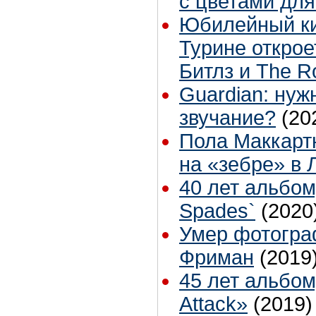
с цветами дл
Юбилейный ки
Турине открое
Битлз и The Ro
Guardian: нуж
звучание?
(20
Пола Маккарт
на «зебре» в 
40 лет альбом
Spades`
(2020
Умер фотогра
Фриман
(2019
45 лет альбом
Attack»
(2019)