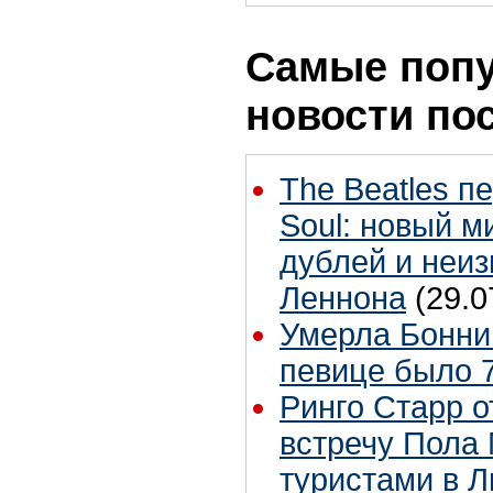
Самые поп
новости по
The Beatles п
Soul: новый м
дублей и неиз
Леннона
(29.0
Умерла Бонни
певице было 7
Ринго Старр о
встречу Пола 
туристами в 