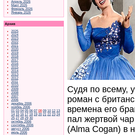
Апрель 2026
Март 2026
Февраль 2026
Январь 2026
Архив
2025
2024
2023
2022
2021
2020
2019
2018
2017
2016
2015
2014
2013
2012
2011
2010
Судя по всему, 
2009
2008
роман с британс
2007
2006
декабрь 2006
времена его бра
ноябрь 2006
01
03
04
05
06
07
08
09
10
12
13
14
15
16
17
18
19
20
21
22
23
24
пал жертвой чар
25
27
28
29
30
октябрь 2006
сентябрь 2006
(
Alma
Cogan
) в 
август 2006
июль 2006