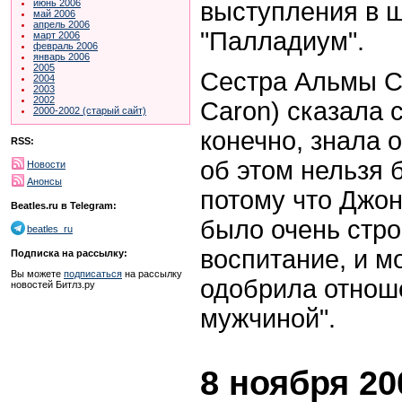
выступления в ш
июнь 2006
май 2006
апрель 2006
"Палладиум".
март 2006
февраль 2006
январь 2006
2005
Сестра Альмы С
2004
2003
2002
Caron
) сказала 
2000-2002 (старый сайт)
конечно, знала 
RSS:
об этом нельзя 
Новости
Анонсы
потому что Джон
Beatles.ru в Telegram:
было очень стро
beatles_ru
воспитание, и м
Подписка на рассылку:
Вы можете
подписаться
на рассылку
одобрила отнош
новостей Битлз.ру
мужчиной".
8 ноября 20