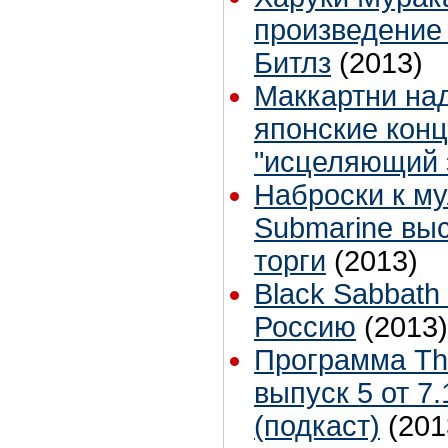
произведение 
Битлз
(2013)
Маккартни над
японские кон
"исцеляющий 
Наброски к му
Submarine вы
торги
(2013)
Black Sabbath
Россию
(2013)
Программа The
выпуск 5 от 7.
(подкаст)
(201