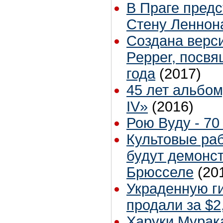
В Праге пред
Стену Леннон
Создана верси
Pepper, посв
года
(2017)
45 лет альбом
IV»
(2016)
Рою Вуду - 70 
Культовые ра
будут демонст
Брюсселе
(20
Украденную г
продали за $2
Харуки Мурак