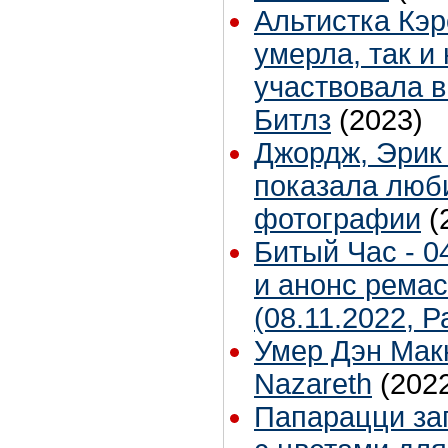
Альтистка Кэ
умерла, так и 
участвовала в
Битлз
(2023)
Джордж, Эрик 
показала лю
фотографии
(
Битый Час - 0
и анонс рема
(08.11.2022, 
Умер Дэн Мак
Nazareth
(202
Папарацци за