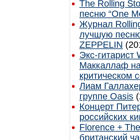
The Rolling S
песню “One M
Журнал Rollin
лучшую песн
ZEPPELIN
(20
Экс-гитарист 
Маккаллаф на
критическом 
Лиам Галлахе
группе Oasis
Концерт Питер
российских ки
Florence + Th
британский ча