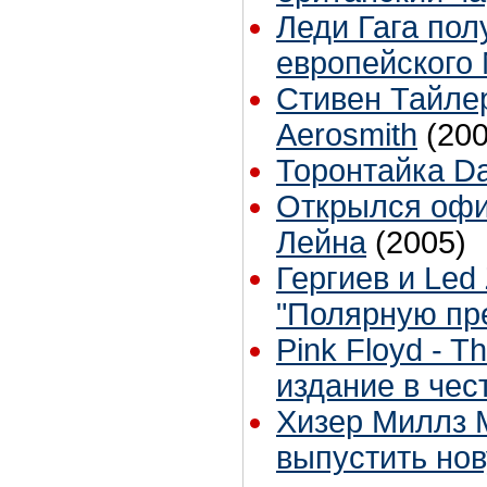
Леди Гага пол
европейского
Стивен Тайле
Aerosmith
(200
Торонтайка Dai
Открылся офи
Лейна
(2005)
Гергиев и Led
"Полярную пр
Pink Floyd - T
издание в чес
Хизер Миллз 
выпустить нов