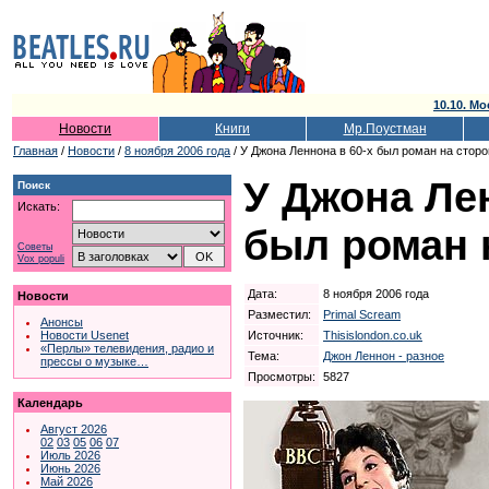
10.10. Мо
Новости
Книги
Мр.Поустман
Главная
/
Новости
/
8 ноября 2006 года
/ У Джона Леннона в 60-х был роман на сторо
У Джона Лен
Поиск
Искать:
был роман 
Советы
Vox populi
Дата:
8 ноября 2006 года
Новости
Разместил:
Primal Scream
Анонсы
Источник:
Thisislondon.co.uk
Новости Usenet
«Перлы» телевидения, радио и
Тема:
Джон Леннон - разное
прессы о музыке…
Просмотры:
5827
Календарь
Август 2026
02
03
05
06
07
Июль 2026
Июнь 2026
Май 2026