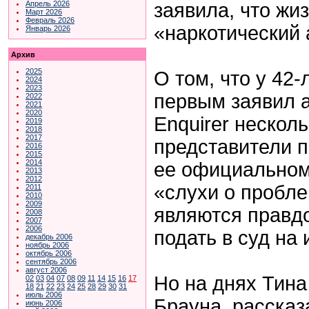
заявила, что жи
Апрель 2026
Март 2026
Февраль 2026
«наркотический 
Январь 2026
Архив
2025
О том, что у 42
2024
2023
первым заявил а
2022
2021
2020
Enquirer нескол
2019
2018
2017
представители 
2016
2015
2014
ее официальном
2013
2012
«слухи о пробле
2011
2010
2009
являются правд
2008
2007
2006
подать в суд на 
декабрь 2006
ноябрь 2006
октябрь 2006
сентябрь 2006
август 2006
Но на днях Тина
02
03
04
07
08
09
11
14
15
16
17
18
21
22
23
24
25
28
29
30
31
июль 2006
Брауна, рассказ
июнь 2006