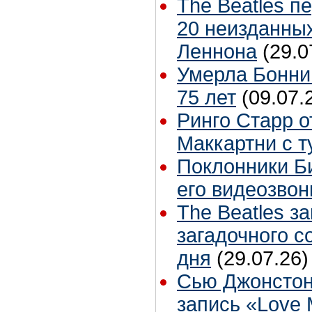
The Beatles п
20 неизданных
Леннона
(29.0
Умерла Бонни
75 лет
(09.07.
Ринго Старр о
Маккартни с т
Поклонники Б
его видеозвон
The Beatles з
загадочного 
дня
(29.07.26)
Сью Джонстон
запись «Love