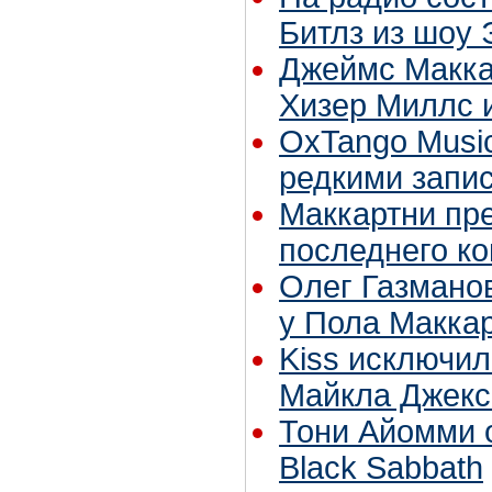
Битлз из шоу
Джеймс Макка
Хизер Миллс 
OxTango Musi
редкими запи
Маккартни пре
последнего ко
Олег Газманов
у Пола Макка
Kiss исключил
Майкла Джекс
Тони Айомми 
Black Sabbath