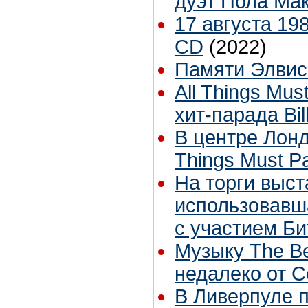
дуэт Пола Ма
17 августа 19
CD
(2022)
Памяти Элвиса
All Things Mu
хит-парада Bil
В центре Лонд
Things Must P
На торги выст
использовавш
с участием Би
Музыку The B
недалеко от 
В Ливерпуле п