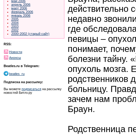
май 2006
апрель 2006
действительно с
март 2006
февраль 2006
январь 2006
недавно звонили
2005
2004
где обследовала
2003
2002
2000-2002 (старый сайт)
певицы – опухол
RSS:
понимает, почем
Новости
болезни тайну. «
Анонсы
опухоль мозга. 
Beatles.ru в Telegram:
beatles_ru
родственников д
Подписка на рассылку:
больницу. Правд
Вы можете
подписаться
на рассылку
новостей Битлз.ру
зачем нам проб
Браун.
Родственница п