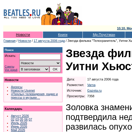
10.10. Мо
Новости
Книги
Мр.Поустман
Главная
/
Новости
/
17 августа 2006 года
/ Звезда фильма "Телохранитель", Уитни Хь
Звезда фил
Поиск
Искать:
Уитни Хьюс
Советы
Vox populi
Дата:
17 августа 2006 года
Новости
Разместил:
Varna
Анонсы
Источник:
Gazeta.ru
Новости Usenet
«Перлы» телевидения, радио и
Просмотры:
7358
прессы о музыке…
Золовка знамен
Календарь
подтвердила нед
Август 2026
02
03
05
06
07
Июль 2026
развилась опухо
Июнь 2026
Май 2026