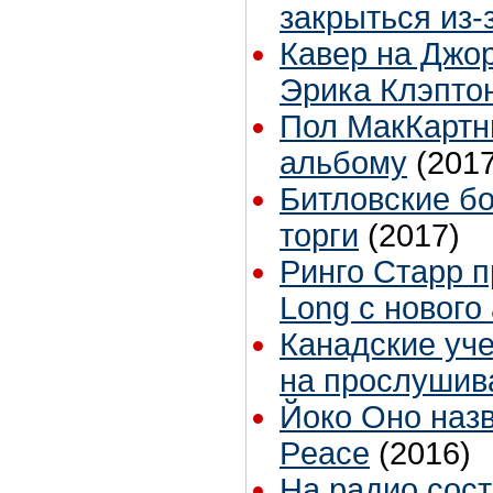
закрыться из-
Кавер на Джо
Эрика Клэпто
Пол МакКартн
альбому
(2017
Битловские б
торги
(2017)
Ринго Старр п
Long с нового
Канадские уч
на прослушива
Йоко Оно назв
Peace
(2016)
На радио сос