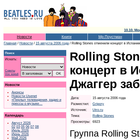
10.10. Мо
Новости
Книги
Мр.Поустман
Главная
/
Новости
/
15 августа 2006 года
/ Rolling Stones отменили концерт в Испани
Rolling Sto
Поиск
Искать:
концерт в 
Советы
Vox populi
Джаггер за
Новости
Анонсы
Новости Usenet
Дата:
15 августа 2006 года
«Перлы» телевидения, радио и
прессы о музыке…
Разместил:
Grigory
Источник:
Utro.ru
Календарь
Тема:
Rolling Stones
Просмотры:
6923
Август 2026
02
03
05
06
07
08
Группа Rolling 
Июль 2026
Июнь 2026
Май 2026