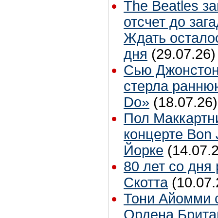
The Beatles з
отсчет до заг
Ждать остало
дня
(29.07.26)
Сью Джонстон
стерла ранню
Do»
(18.07.26)
Пол Маккартн
концерте Bon 
Йорке
(14.07.
80 лет со дня
Скотта
(10.07.
Тони Айомми 
Ордена Брита