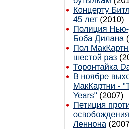
бутылкам
(20
Концерту Битл
45 лет
(2010)
Полиция Нью-
Боба Дилана
Пол МакКартн
шестой раз
(2
Торонтайка Dai
В ноябре вых
МакКартни - "
Years"
(2007)
Петиция проти
освобождения
Леннона
(2007