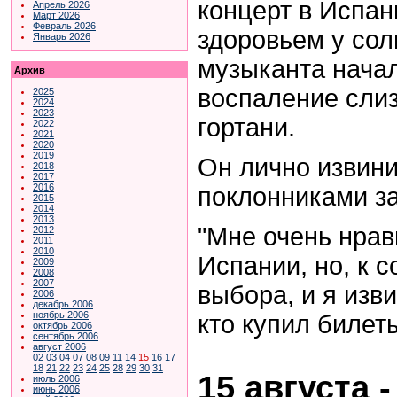
концерт в Испан
Апрель 2026
Март 2026
Февраль 2026
здоровьем у сол
Январь 2026
музыканта начал
Архив
воспаление сли
2025
2024
2023
гортани.
2022
2021
2020
2019
Он лично извин
2018
2017
2016
поклонниками за
2015
2014
2013
"Мне очень нрав
2012
2011
2010
Испании, но, к 
2009
2008
2007
выбора, и я изв
2006
декабрь 2006
ноябрь 2006
кто купил билеты
октябрь 2006
сентябрь 2006
август 2006
02
03
04
07
08
09
11
14
15
16
17
18
21
22
23
24
25
28
29
30
31
15 августа 
июль 2006
июнь 2006