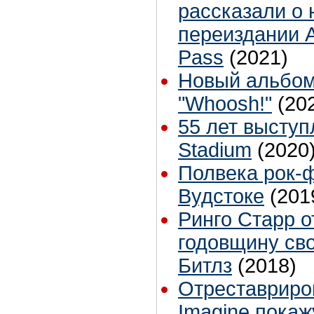
рассказали о
переиздании A
Pass
(2021)
Новый альбом
"Whoosh!"
(20
55 лет выступ
Stadium
(2020
Полвека рок-
Вудстоке
(201
Ринго Старр о
годовщину св
Битлз
(2018)
Отреставриро
Imagine покаж