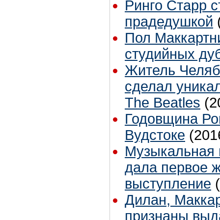
Ринго Старр с
прадедушкой
Пол Маккартн
студийных ду
Житель Челяб
сделал уника
The Beatles
(2
Годовщина Ро
Вудстоке
(201
Музыкальная г
дала первое 
выступление
Дилан, Макка
признаны вы