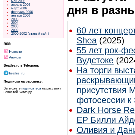
май 2006
апрель 2006
дня в разн
март 2006
февраль 2006
январь 2006
2005
2004
2003
60 лет концер
2002
2000-2002 (старый сайт)
Shea
(2025)
RSS:
55 лет рок-фе
Новости
Анонсы
Вудстоке
(202
Beatles.ru в Telegram:
На торги выст
beatles_ru
раскрывающий
Подписка на рассылку:
присутствия М
Вы можете
подписаться
на рассылку
новостей Битлз.ру
фотосессии к 
Dark Horse Re
ЕР Билли Айд
Оливия и Дан