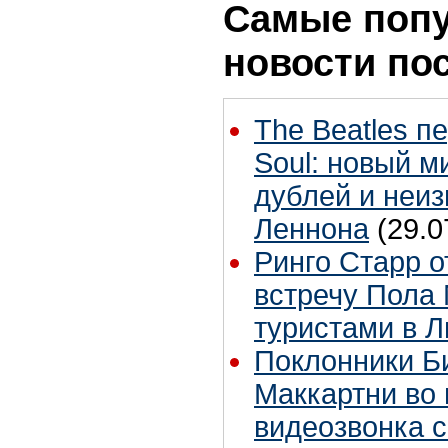
Самые поп
новости по
The Beatles п
Soul: новый м
дублей и неиз
Леннона
(29.0
Ринго Старр о
встречу Пола 
туристами в 
Поклонники Б
Маккартни во 
видеозвонка 