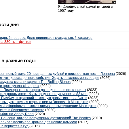
Ян Джеймс с той самой гитарой в
1957 году
ости дня
водный процесс. Дело принимает скандальный характер
за 330 тыс. фунтов
я в разные годы
oul: новый микс, 20 неизданных дублей и неизвестная песня Леннона
(2026)
отсчет до загадочного события. Ждать осталось меньше дня
(2026)
амуж за сына гитариста The Rolling Stones
(2024)
е прозвучала «Imagine»
(2024)
 Пилчера только через два года после его кончины
(2023)
лу рояль может быть продан на аукционе за $3 млн
(2023)
 Пилбим, сыгравший заметную роль в истории Битлз
(2023)
не выпускавшуюся версию песни Broomstick Маккартни
(2020)
ль Lollapalooza покажет архивное выступление Маккартни
(2020)
тся в Ливерпуле в августе
(2020)
льбом на Abbey Road
(2020)
и Бенсона, автора популярных фотографий The Beatles
(2019)
написал песню про Трампа для нового альбома
(2017)
in вернется в суд
(2016)