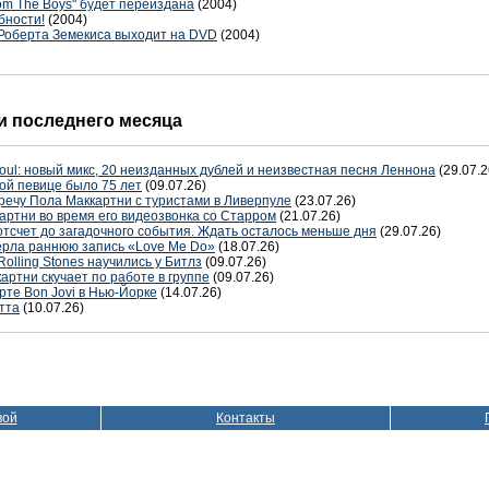
rom The Boys" будет переиздана
(2004)
бности!
(2004)
" Роберта Земекиса выходит на DVD
(2004)
 последнего месяца
oul: новый микс, 20 неизданных дублей и неизвестная песня Леннона
(29.07.2
ой певице было 75 лет
(09.07.26)
речу Пола Маккартни с туристами в Ливерпуле
(23.07.26)
артни во время его видеозвонка со Старром
(21.07.26)
отсчет до загадочного события. Ждать осталось меньше дня
(29.07.26)
терла раннюю запись «Love Me Do»
(18.07.26)
Rolling Stones научились у Битлз
(09.07.26)
артни скучает по работе в группе
(09.07.26)
рте Bon Jovi в Нью-Йорке
(14.07.26)
тта
(10.07.26)
вой
Контакты