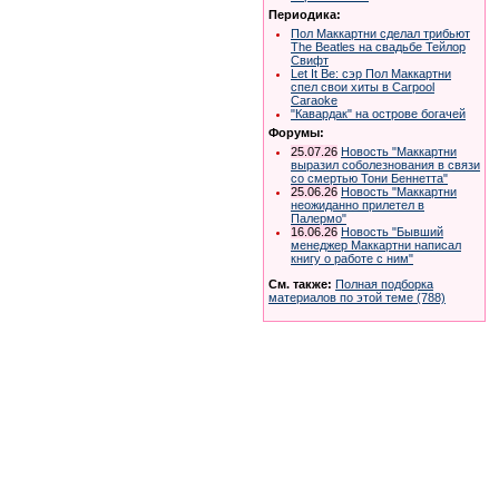
Периодика:
Пол Маккартни сделал трибьют
The Beatles на свадьбе Тейлор
Свифт
Let It Be: сэр Пол Маккартни
спел свои хиты в Carpool
Caraoke
"Кавардак" на острове богачей
Форумы:
25.07.26
Новость "Маккартни
выразил соболезнования в связи
со смертью Тони Беннетта"
25.06.26
Новость "Маккартни
неожиданно прилетел в
Палермо"
16.06.26
Новость "Бывший
менеджер Маккартни написал
книгу о работе с ним"
См. также:
Полная подборка
материалов по этой теме (788)