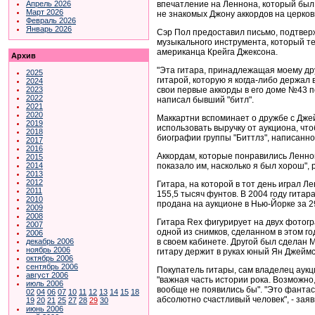
впечатление на Леннона, который был 
Апрель 2026
Март 2026
не знакомых Джону аккордов на церко
Февраль 2026
Январь 2026
Сэр Пол предоставил письмо, подтве
музыкального инструмента, который т
американца Крейга Джексона.
Архив
"Эта гитара, принадлежащая моему др
2025
гитарой, которую я когда-либо держал 
2024
свои первые аккорды в его доме №43 по
2023
2022
написал бывший "битл".
2021
2020
Маккартни вспоминает о дружбе с Дже
2019
использовать выручку от аукциона, что
2018
биографии группы "Биттлз", написанн
2017
2016
Аккордам, которые понравились Леннон
2015
показало им, насколько я был хорош", 
2014
2013
2012
Гитара, на которой в тот день играл Ле
2011
155,5 тысяч фунтов. В 2004 году гита
2010
продана на аукционе в Нью-Йорке за 2
2009
2008
Гитара Rex фигурирует на двух фотогр
2007
одной из снимков, сделанном в этом го
2006
в своем кабинете. Другой был сделан М
декабрь 2006
ноябрь 2006
гитару держит в руках юный Ян Джеймс
октябрь 2006
сентябрь 2006
Покупатель гитары, сам владелец аукц
август 2006
"важная часть истории рока. Возможно,
июль 2006
вообще не появились бы". "Это фанта
02
04
06
07
10
11
12
13
14
15
18
абсолютно счастливый человек", - зая
19
20
21
25
27
28
29
30
июнь 2006