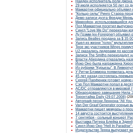
Найден исполнитель роли Джона 
29 июля исполняется 50 лет со д
Маккартни официально объявил о 
"Кольцо силы" Ринго Старра прод
Демо-записи дуэта Фредди Меркь
Микрофон, использовавшийся для
Пол Маккартни посетил выпускно
Сингл "Love Me Do" переиздан ко
Лу Грэмм (ex-Foreigner) объявил
Запись Beatles продана за $ 35 0
Ушел из жизни "голос" мультипли
Трое экс-участников Wings приму
U2 оказались лидерами по кассо
Записи The Smiths переиздадут н
Власти Абердина отказались назв
Йоко Оно была награждена Хирос
Из рубрики "Курьезы". В Ливерпу
У Ритчи Блэкмора появилась доч
45 лет назад состоялась премьер
Сергей Парфенюк готовит новую 
Сэр Пол Маккартни попал в деся
AC/DC отправляются в мировой т
Обнародовано завещание Нила 
Торонтайка Daily (29.07.2008)
(20
Автограф песни Леннона "All You
Van Der Graaf Generator осенью в
Маккартни пишет мемуары о пр
14 августа состоится выступлени
7 сентября - сольный концерт Ра
Выставка Питера Блейка в Эдинб
Сингл Йоко Оно "Hell In Paradise" 
Издательство Терра выпускает кн