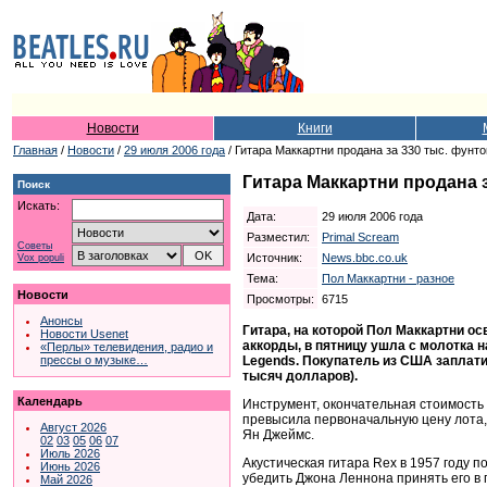
Новости
Книги
Главная
/
Новости
/
29 июля 2006 года
/ Гитара Маккартни продана за 330 тыс. фунто
Гитара Маккартни продана з
Поиск
Искать:
Дата:
29 июля 2006 года
Разместил:
Primal Scream
Советы
Источник:
News.bbc.co.uk
Vox populi
Тема:
Пол Маккартни - разное
Новости
Просмотры:
6715
Анонсы
Гитара, на которой Пол Маккартни 
Новости Usenet
аккорды, в пятницу ушла с молотка 
«Перлы» телевидения, радио и
Legends. Покупатель из США заплати
прессы о музыке…
тысяч долларов).
Календарь
Инструмент, окончательная стоимость 
превысила первоначальную цену лота,
Август 2026
Ян Джеймс.
02
03
05
06
07
Июль 2026
Акустическая гитара Rex в 1957 году 
Июнь 2026
убедить Джона Леннона принять его в 
Май 2026