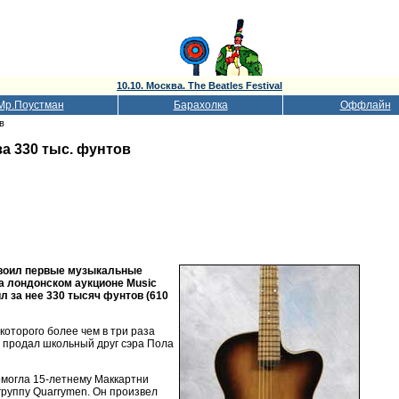
10.10. Москва. The Beatles Festival
Мр.Поустман
Барахолка
Оффлайн
в
а 330 тыс. фунтов
освоил первые музыкальные
на лондонском аукционе Music
л за нее 330 тысяч фунтов (610
которого более чем в три раза
 продал школьный друг сэра Пола
помогла 15-летнему Маккартни
группу Quarrymen. Он произвел