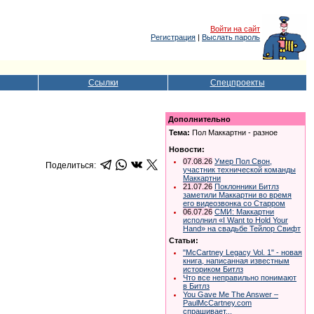
Войти на сайт
Регистрация
|
Выслать пароль
Ссылки
Спецпроекты
Дополнительно
Тема:
Пол Маккартни - разное
Новости:
07.08.26
Умер Пол Свон,
Поделиться:
участник технической команды
Маккартни
21.07.26
Поклонники Битлз
заметили Маккартни во время
его видеозвонка со Старром
06.07.26
СМИ: Маккартни
исполнил «I Want to Hold Your
Hand» на свадьбе Тейлор Свифт
Статьи:
"McCartney Legacy Vol. 1" - новая
книга, написанная известным
историком Битлз
Что все неправильно понимают
в Битлз
You Gave Me The Answer –
PaulMcCartney.com
спрашивает...