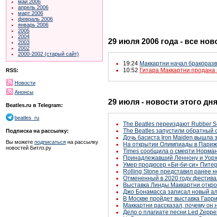
май 2006
апрель 2006
март 2006
февраль 2006
январь 2006
2005
2004
29 июля 2006 года - все нов
2003
2002
2000-2002 (старый сайт)
19:24
Маккартни начал бракораз
10:52
Гитара Маккартни продана 
RSS:
Новости
Анонсы
29 июля - новости этого дн
Beatles.ru в Telegram:
beatles_ru
The Beatles переиздают Rubber S
The Beatles запустили обратный 
Подписка на рассылку:
Дочь басиста Iron Maiden вышла з
Вы можете
подписаться
на рассылку
На открытии Олимпиады в Париж
новостей Битлз.ру
Times сообщила о смерти Нормана
Принадлежавший Леннону и Уорхо
Умер продюсер «Би-би-си» Питер
Rolling Stone представил ранее 
Отмененный в 2020 году фестива
Выставка Линды Маккартни открое
Джо Бонамасса записал новый а
В Москве пройдет выставка Гарр
Маккартни рассказал, почему он 
Дело о плагиате песни Led Zeppel