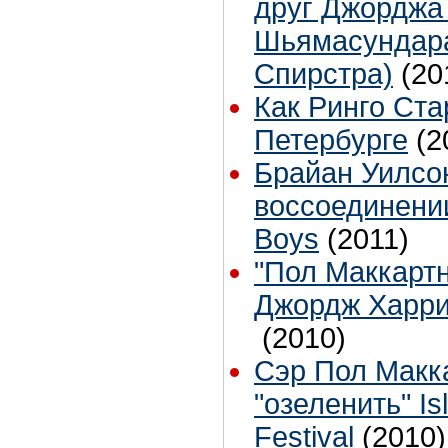
друг Джорджа
Шьямасундара
Спирстра)
(20
Как Ринго Ста
Петербурге
(2
Брайан Уилсон
воссоединени
Boys
(2011)
"Пол Маккартн
Джордж Харри
(2010)
Сэр Пол Макк
"озеленить" Isl
Festival
(2010)