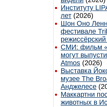
Институту LIP
лет
(2026)
Шон Оно Ленн
фестивале Tri
режиссёрский
СМИ: фильм «A
могут выпусти
Atmos
(2026)
Выставка Йок
музее The Bro
Анджелесе
(2
Маккартни по
животных в И