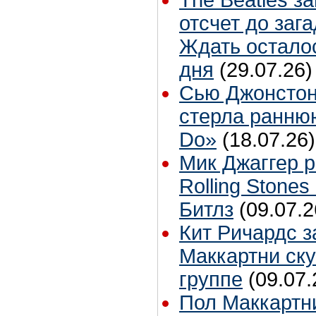
отсчет до заг
Ждать остало
дня
(29.07.26)
Сью Джонстон
стерла ранню
Do»
(18.07.26)
Мик Джаггер р
Rolling Stones
Битлз
(09.07.2
Кит Ричардс з
Маккартни ску
группе
(09.07.
Пол Маккартн