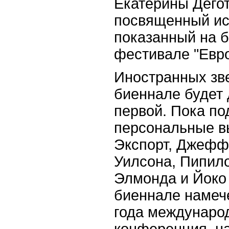
Екатерины Дегот
посвященный ис
показанный на 
фестивале "Евр
Иностранных зв
биеннале будет 
первой. Пока п
персональные в
Экспорт, Джефф
Уилсона, Пипило
Элмонда и Йоко
биеннале намече
года междунаро
конференция, н