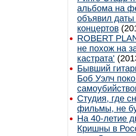
альбома на фе
объявил даты
концертов
(20
ROBERT PLANT
не похож на 
кастрата'
(201
Бывший гитар
Боб Уэлч поко
самоубийство
Студия, где с
фильмы, не б
На 40-летие 
Кришны в Рос