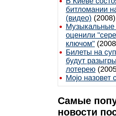
В Киеве состо
битломании н
(видео)
(2008)
Музыкальные 
оценили "сер
ключом"
(2008
Билеты на суп
будут разыгр
лотерею
(2005
Mojo назовет 
Самые поп
новости по