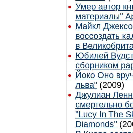
Умер автор кн
материалы" А
Майкл Джексо
воссоздать к
в Великобрит
Юбилей Вудст
сборником ра
Йоко Оно вруч
льва"
(2009)
Джулиан Ленн
смертельно б
"Lucy In The S
Diamonds"
(20