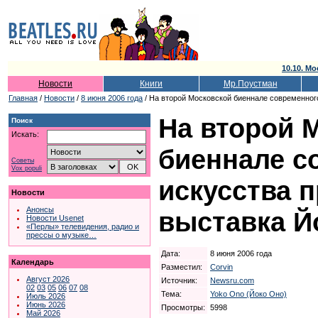
10.10. Мо
Новости
Книги
Мр.Поустман
Главная
/
Новости
/
8 июня 2006 года
/ На второй Московской биеннале современног
На второй 
Поиск
Искать:
биеннале с
Советы
Vox populi
искусства 
Новости
Анонсы
выставка Й
Новости Usenet
«Перлы» телевидения, радио и
прессы о музыке…
Дата:
8 июня 2006 года
Календарь
Разместил:
Corvin
Август 2026
Источник:
Newsru.com
02
03
05
06
07
08
Тема:
Yoko Ono (Йоко Оно)
Июль 2026
Июнь 2026
Просмотры:
5998
Май 2026