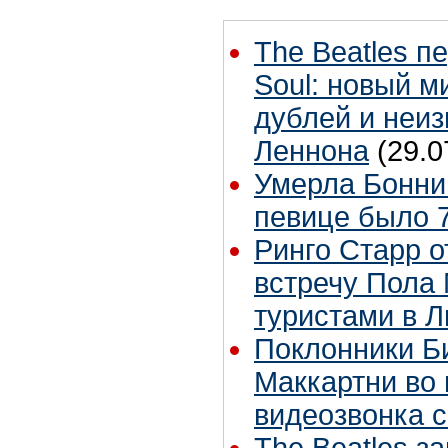
The Beatles п
Soul: новый м
дублей и неиз
Леннона
(29.0
Умерла Бонни
певице было 7
Ринго Старр о
встречу Пола 
туристами в 
Поклонники Б
Маккартни во 
видеозвонка 
The Beatles з