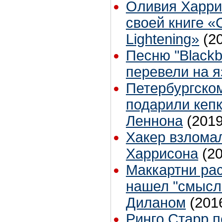
Оливия Харри
своей книге «
Lightening»
(2
Песню "Blackbi
перевели на 
Петербургско
подарили кеп
Леннона
(2019
Хакер взлома
Харрисона
(2
Маккартни рас
нашел "смысл 
Диланом
(201
Ринго Старр п