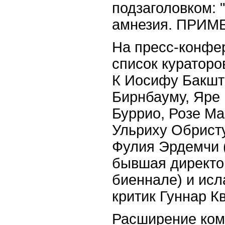
подзаголовком: 
амнезия. ПРИМ
На пресс-конфе
список кураторо
К Иосифу Бакшт
Бирнбауму, Яре
Буррио, Розе Ма
Ульриху Обрист
Фулия Эрдемчи (
бывшая директо
биеннале) и исл
критик Гуннар К
Расширение ком