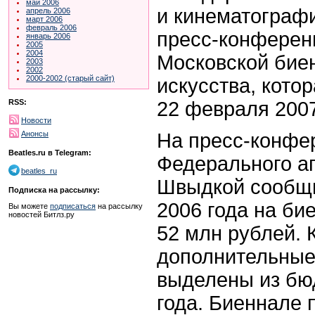
май 2006
и кинематограф
апрель 2006
март 2006
февраль 2006
пресс-конферен
январь 2006
2005
2004
Московской бие
2003
2002
2000-2002 (старый сайт)
искусства, кото
22 февраля 2007
RSS:
Новости
На пресс-конфе
Анонсы
Beatles.ru в Telegram:
Федерального а
beatles_ru
Швыдкой сообщи
Подписка на рассылку:
2006 года на би
Вы можете
подписаться
на рассылку
новостей Битлз.ру
52 млн рублей. 
дополнительные
выделены из бю
года. Биеннале 