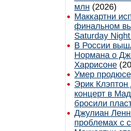
млн
(2026)
Маккартни ис
финальном вы
Saturday Night
В России выш
Нормана о Д
Харрисоне
(2
Умер продюсе
Эрик Клэптон
концерт в Мад
бросили плас
Джулиан Ленн
проблемах с 