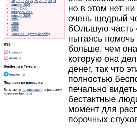
18
19
22
23
24
25
26
27
30
31
апрель 2006
но в этом нет н
март 2006
февраль 2006
очень щедрый ч
январь 2006
2005
2004
бОльшую часть 
2003
2002
2000-2002 (старый сайт)
пытаясь помочь
RSS:
больше, чем она
Новости
которую она дел
Анонсы
денег, так что э
Beatles.ru в Telegram:
beatles_ru
полностью бесп
Подписка на рассылку:
печально видеть
Вы можете
подписаться
на рассылку
новостей Битлз.ру
бестактные люд
момент для рас
порочных слухов