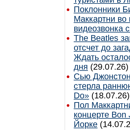
Поклонники Б
Маккартни во 
видеозвонка 
The Beatles з
отсчет до заг
Ждать остало
дня
(29.07.26)
Сью Джонстон
стерла ранню
Do»
(18.07.26)
Пол Маккартн
концерте Bon 
Йорке
(14.07.