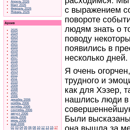
расходимся. Мы
Апрель 2026
Март 2026
с выражением с
Февраль 2026
Январь 2026
повороте событи
Архив
людям знать о т
2025
2024
поводу некоторы
2023
2022
2021
появились в пре
2020
2019
2018
несколько дней.
2017
2016
2015
Я очень огорчен,
2014
2013
2012
трудного и эмоц
2011
2010
2009
как для Хэзер, т
2008
2007
2006
нашлись люди в
декабрь 2006
ноябрь 2006
совершеннейшую
октябрь 2006
сентябрь 2006
август 2006
Были высказаны
июль 2006
июнь 2006
май 2006
она вышла за ме
02
03
04
05
06
08
10
12
13
15
17