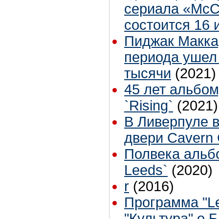
сериала «McCa
состоится 16 
Пиджак Макка
периода ушел 
тысячи
(2021)
45 лет альбо
`Rising`
(2021)
В Ливерпуле в
двери Cavern 
Полвека альбо
Leeds`
(2020)
r
(2016)
Программа "Le
"Культура" о 