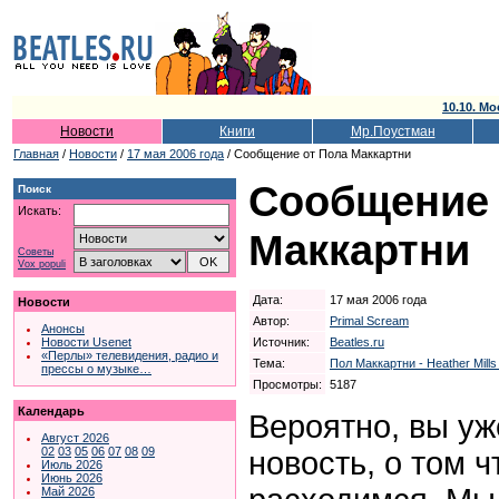
10.10. Мо
Новости
Книги
Мр.Поустман
Главная
/
Новости
/
17 мая 2006 года
/ Сообщение от Пола Маккартни
Сообщение 
Поиск
Искать:
Маккартни
Советы
Vox populi
Дата:
17 мая 2006 года
Новости
Автор:
Primal Scream
Анонсы
Источник:
Beatles.ru
Новости Usenet
«Перлы» телевидения, радио и
Тема:
Пол Маккартни - Heather Mill
прессы о музыке…
Просмотры:
5187
Календарь
Вероятно, вы у
Август 2026
02
03
05
06
07
08
09
новость, о том ч
Июль 2026
Июнь 2026
Май 2026