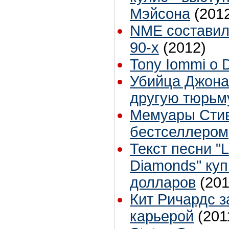
Мэйсона
(201
NME составил
90-х
(2012)
Tony Iommi о 
Убийца Джона
другую тюрьм
Мемуары Стив
бестселлером
Текст песни "L
Diamonds" куп
долларов
(201
Кит Ричардс з
карьерой
(201