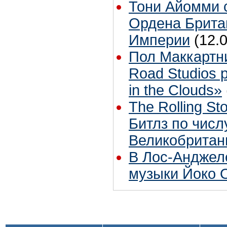
Тони Айомми 
Ордена Брита
Империи
(12.
Пол Маккартн
Road Studios 
in the Clouds»
The Rolling S
Битлз по чис
Великобритан
В Лос-Анджел
музыки Йоко 