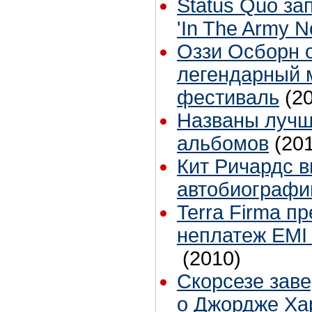
Status Quo за
'In The Army N
Оззи Осборн 
легендарный 
фестиваль
(2
Названы лучш
альбомов
(20
Кит Ричардс 
автобиограф
Terra Firma п
неплатеж EMI 
(2010)
Скорсезе зав
о Джордже Ха