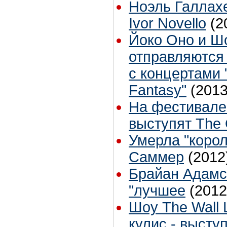
Ноэль Галлах
Ivor Novello
(2
Йоко Оно и Ш
отправляются 
с концертами 
Fantasy"
(2013
На фестивал
выступят The 
Умерла "корол
Саммер
(2012
Брайан Адамс
"лучшее
(2012
Шоу The Wall L
кулис - высту