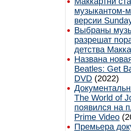
Маккартни ст
музыкантом-м
версии Sunda
Выбраны музы
разрешат пора
детства Макк
Названа нова
Beatles: Get B
DVD
(2022)
Документальн
The World of 
появился на 
Prime Video
(2
Премьера док