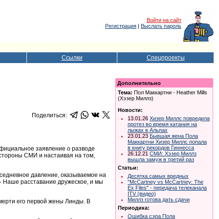
Войти на сайт
Регистрация
|
Выслать пароль
Ссылки
Спецпроекты
Дополнительно
Тема:
Пол Маккартни - Heather Mills
(Хэзер Миллз)
Новости:
Поделиться:
13.01.26
Хизер Миллс повредила
протез во время катания на
лыжах в Альпах
23.01.23
Бывшая жена Пола
Маккартни Хизер Миллс попала
в книгу рекордов Гиннесса
 официальное заявление о разводе
26.12.21
СМИ: Хэзер Миллз
 стороны СМИ и настаивая на том,
вышла замуж в третий раз
Статьи:
седневное давление, оказываемое на
Десятка самых вредных
 – Наше расставание дружеское, и мы
"McCartney vs McCartney: The
Ex Files" - передача телеканала
ITV (видео)
Миллз готова дать сдачи
смерти его первой жены Линды. В
Периодика:
Ошибка сэра Пола