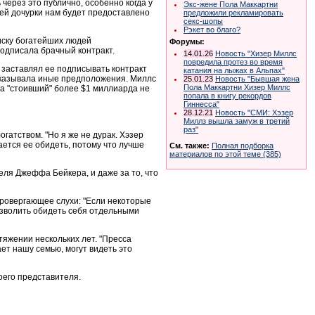
через это публично, особенно когда у
Экс-жене Пола Маккартни
шей дочурки нам будет предоставлено
предложили рекламировать
секс-шопы
Рэкет во благо?
иску богатейших людей
Форумы:
подписала брачный контракт.
14.01.26
Новость "Хизер Миллс
повредила протез во время
е заставлял ее подписывать контракт
катания на лыжах в Альпах"
ысказывала иные предположения. Миллс
25.01.23
Новость "Бывшая жена
Пола Маккартни Хизер Миллс
да "стоивший" более $1 миллиарда не
попала в книгу рекордов
Гиннесса"
28.12.21
Новость "СМИ: Хэзер
Миллз вышла замуж в третий
раз"
огатством. "Но я же не дурак. Хэзер
ается ее обидеть, потому что лучше
См. также:
Полная подборка
материалов по этой теме (385)
еля Джеффа Бейкера, и даже за то, что
провергающее слухи: "Если некоторые
позволить обидеть себя отдельными
тяжении нескольких лет. "Пресса
ает нашу семью, могут видеть это
оего представителя.