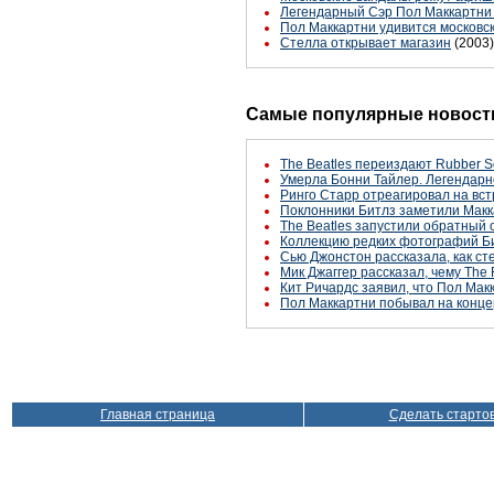
Легендарный Сэр Пол Маккартни 
Пол Маккартни удивится московс
Стелла открывает магазин
(2003)
Самые популярные новости
The Beatles переиздают Rubber S
Умерла Бонни Тайлер. Легендарн
Ринго Старр отреагировал на вст
Поклонники Битлз заметили Макк
The Beatles запустили обратный 
Коллекцию редких фотографий Би
Сью Джонстон рассказала, как с
Мик Джаггер рассказал, чему The 
Кит Ричардс заявил, что Пол Макк
Пол Маккартни побывал на конце
Главная страница
Сделать старто