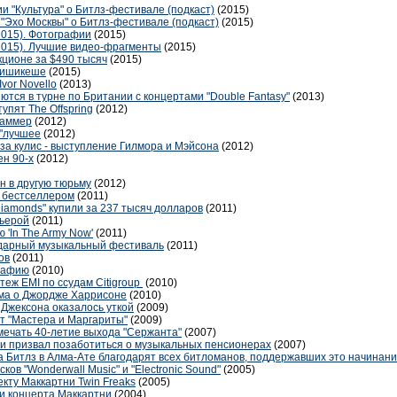
ии "Культура" о Битлз-фестивале (подкаст)
(2015)
"Эхо Москвы" о Битлз-фестивале (подкаст)
(2015)
2015). Фотографии
(2015)
.2015). Лучшие видео-фрагменты
(2015)
кционе за $490 тысяч
(2015)
 Ришикеше
(2015)
vor Novello
(2013)
тся в турне по Британии с концертами "Double Fantasy"
(2013)
пят The Offspring
(2012)
Саммер
(2012)
 "лучшее
(2012)
з-за кулис - выступление Гилмора и Мэйсона
(2012)
ен 90-х
(2012)
 в другую тюрьму
(2012)
 бестселлером
(2011)
 Diamonds" купили за 237 тысяч долларов
(2011)
рьерой
(2011)
 'In The Army Now'
(2011)
ндарный музыкальный фестиваль
(2011)
ов
(2011)
графию
(2010)
теж EMI по ссудам Citigroup
(2010)
ма о Джордже Харрисоне
(2010)
 Джексона оказалось уткой
(2009)
т "Мастера и Маргариты"
(2009)
мечать 40-летие выхода "Сержанта"
(2007)
и призвал позаботиться о музыкальных пенсионерах
(2007)
а Битлз в Алма-Ате благодарят всех битломанов, поддержавших это начинани
ов "Wonderwall Music" и "Electronic Sound"
(2005)
кту Маккартни Twin Freaks
(2005)
и концерта Маккартни
(2004)