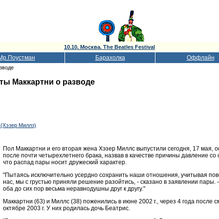
10.10. Москва. The Beatles Festival
Мр.Поустман
Барахолка
Оффлайн
зводе
ты Маккартни о разводе
s (Хэзер Миллз)
Пол Маккартни и его вторая жена Хэзер Миллс выпустили сегодня, 17 мая,
после почти четырехлетнего брака, назвав в качестве причины давление со
что распад пары носит дружеский характер.
"Пытаясь исключительно усердно сохранить наши отношения, учитывая пов
нас, мы с грустью приняли решение разойтись, - сказано в заявлении пары.
оба до сих пор весьма неравнодушны друг к другу."
Маккартни (63) и Миллс (38) поженились в июне 2002 г., через 4 года после 
октябре 2003 г. У них родилась дочь Беатрис.