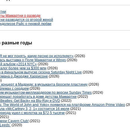
ртни
ты Маккартни о разводе
ни разводится со второй женой
ндолиззе Райс о первой любви
 в разные годы
Я не мог понять, какую песню он исполняет»
(2026)
ась выставка о Поле Маккартни и Wings
(2026)
ый альбом «2014 NYC»
(2026)
талог более чем за $300 млн
(2026)
в финальном выпуске сезона Saturday Night Live
(2026)
ормана о Джордже Харрисоне
(2026)
)
 концерт в Мадриде: в музыканта бросили пластинку
(2026)
блемах с сердцем
(2026)
им музыкантом-миллиардером по версии Sunday Times
(2024)
решат поработать в доме детства Маккартни
(2022)
Beatles: Get Back» на Blu-Ray и DVD
(2022)
 The World of John and Yoko» появился на платформе Amazon Prime Video
(2
а «McCartney 3, 2, 1» состоится 16 июля
(2021)
риода ушел с молотка за $72,5 тысячи
(2021)
(2021)
вери Cavern Club!
(2021)
 Leeds`
(2020)