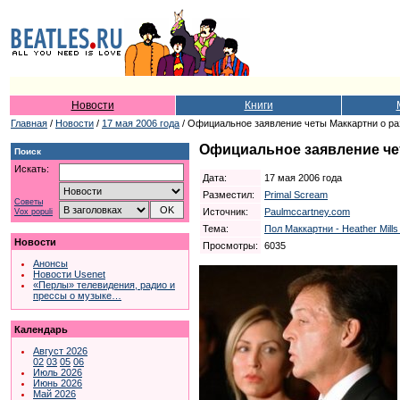
Новости
Книги
Главная
/
Новости
/
17 мая 2006 года
/ Официальное заявление четы Маккартни о ра
Официальное заявление че
Поиск
Искать:
Дата:
17 мая 2006 года
Разместил:
Primal Scream
Советы
Источник:
Paulmccartney.com
Vox populi
Тема:
Пол Маккартни - Heather Mill
Новости
Просмотры:
6035
Анонсы
Новости Usenet
«Перлы» телевидения, радио и
прессы о музыке…
Календарь
Август 2026
02
03
05
06
Июль 2026
Июнь 2026
Май 2026