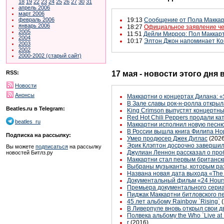
18
19
22
23
24
25
26
27
30
31
апрель 2006
март 2006
февраль 2006
19:13
Сообщение от Пола Макка
январь 2006
18:27
Официальное заявление че
2005
11:51
Дейли Миррор: Пол Маккарт
2004
10:17
Элтон Джон напоминает Ко
2003
2002
2000-2002 (старый сайт)
17 мая - новости этого дня
RSS:
Новости
Анонсы
Маккартни о концертах Дилана: «
В Зале славы рок-н-ролла открыл
Beatles.ru в Telegram:
King Crimson выпустят концертн
Red Hot Chili Peppers продали ка
beatles_ru
Маккартни исполнил новую песню 
В России вышла книга Филипа Н
Подписка на рассылку:
Умер продюсер Джек Дуглас
(2026
Эрик Клэптон досрочно завершил
Вы можете
подписаться
на рассылку
Джулиан Леннон рассказал о про
новостей Битлз.ру
Маккартни стал первым британск
Выбраны музыканты, которым раз
Названа новая дата выхода «The 
Документальный фильм «24 Hours:
Премьера документального сериал
Пиджак Маккартни битловского пе
45 лет альбому Rainbow `Rising`
В Ливерпуле вновь открыл свои д
Полвека альбому the Who `Live at
r
(2016)