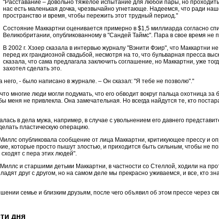
"Расставание – довольно тяжелое испытание для любой пары, но проходить 
нас есть маленькая дочка, чрезвычайно угнетающе. Надеемся, что ради на
пространство и время, чтобы пережить этот трудный период."
Состояние Маккартни оценивается примерно в
$1,5 миллиарда согласно сп
Великобритании, опубликованному в "Сандей Таймс". Пара в свое время не 
В 2002 г. Хэзер сказала в интервью журналу "Вэнити Фэир", что Маккартни н
перед их грандиозной свадьбой, несмотря на то, что бульварная пресса в
сказала, что сама предлагала заключить соглашение, но Маккартни, уже тог
захотел сделать это.
а него, - было написано в журнале. – Он сказал: "Я тебе не позволю"."
что многие люди могли подумать, что его обводит вокруг пальца охотница за б
бы меня не привлекла. Она замечательная. Но всегда найдутся те, кто постар
алась в дела мужа, например, в случае с увольнением его давнего представит
сделать пластическую операцию.
 Миллс опубликовала сообщение от лица Маккартни, критикующее прессу и о
акие, которые просто пышут злостью, и приходится быть сильным, чтобы не 
сходят с пера этих людей".
иллс и старшими детьми Маккартни, в частности со Стеллой, ходили на про
 ладят друг с другом, но на самом деле мы прекрасно уживаемся, и все, кто зн
ении семье и близким друзьям, после чего объявил об этом прессе через св
сти дня