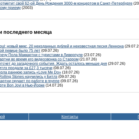
отметит свой 62-ой День Рождения 3000-м концертом в Санкт-Петербурге
(20
кому приему
(2003)
 последнего месяца
oul: новый микс, 20 неизданных дублей и неизвестная песня Леннона
(29.07.2
ой певице было 75 лет
(09.07.26)
речу Пола Маккартни с туристами в Ливерпуле
(23.07.26)
артни во время его видеозвонка со Старром
(21.07.26)
отсчет до загадочного события. Ждать осталось меньше дня
(29.07.26)
тлз продали за £27,3 тысячи
(08.07.26)
терла раннюю запись «Love Me Do»
(18.07.26)
Rolling Stones научились у Битлз
(09.07.26)
артни скучает по работе в группе
(09.07.26)
рте Bon Jovi в Нью-Йорке
(14.07.26)
вой
Контакты