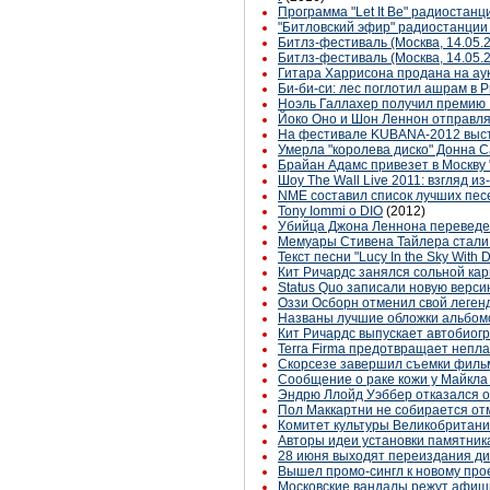
Программа "Let It Be" радиостанц
"Битловский эфир" радиостанции 
Битлз-фестиваль (Москва, 14.05.
Битлз-фестиваль (Москва, 14.05
Гитара Харрисона продана на ау
Би-би-си: лес поглотил ашрам в
Ноэль Галлахер получил премию I
Йоко Оно и Шон Леннон отправляю
На фестивале KUBANA-2012 высту
Умерла "королева диско" Донна 
Брайан Адамс привезет в Москву
Шоу The Wall Live 2011: взгляд и
NME составил список лучших пес
Tony Iommi о DIO
(2012)
Убийца Джона Леннона переведен
Мемуары Стивена Тайлера стали
Текст песни "Lucy In the Sky With
Кит Ричардс занялся сольной ка
Status Quo записали новую версию
Оззи Осборн отменил свой леге
Названы лучшие обложки альбом
Кит Ричардс выпускает автобио
Terra Firma предотвращает непла
Скорсезе завершил съемки филь
Сообщение о раке кожи у Майкла
Эндрю Ллойд Уэббер отказался о
Пол Маккартни не собирается от
Комитет культуры Великобритани
Авторы идеи установки памятник
28 июня выходят переиздания диск
Вышел промо-сингл к новому прое
Московские вандалы режут афиш