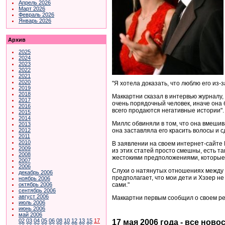
Апрель 2026
Март 2026
Февраль 2026
Январь 2026
Архив
2025
2024
2023
2022
2021
2020
"Я хотела доказать, что люблю его из-з
2019
2018
Маккартни сказал в интервью журналу, 
2017
очень порядочный человек, иначе она 
2016
всего продаются негативные истории".
2015
2014
Миллс обвиняли в том, что она вмешив
2013
она заставляла его красить волосы и 
2012
2011
2010
В заявлении на своем интернет-сайте
2009
из этих статей просто смешны, есть т
2008
жестокими предположениями, которые 
2007
2006
Слухи о натянутых отношениях между М
декабрь 2006
предполагает, что мои дети и Хэзер не
ноябрь 2006
сами."
октябрь 2006
сентябрь 2006
август 2006
Маккартни первым сообщил о своем реш
июль 2006
июнь 2006
май 2006
02
03
04
05
06
08
10
12
13
15
17
17 мая 2006 года - все ново