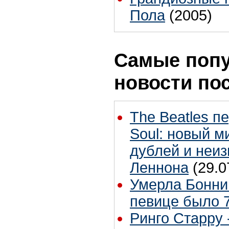
Пола
(2005)
Самые поп
новости по
The Beatles п
Soul: новый м
дублей и неиз
Леннона
(29.0
Умерла Бонни
певице было 7
Ринго Старру -