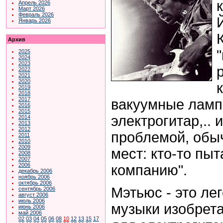
Апрель 2026
Март 2026
Февраль 2026
Январь 2026
Архив
2025
2024
2023
2022
2021
2020
2019
2018
2017
вакуумные ламп
2016
2015
электрогитар,.. 
2014
2013
2012
проблемой, обы
2011
2010
2009
мест: кто-то пыт
2008
2007
2006
компанию".
декабрь 2006
ноябрь 2006
октябрь 2006
Мэтьюс - это ле
сентябрь 2006
август 2006
июль 2006
музыки изобрета
июнь 2006
май 2006
02
03
04
05
06
08
10
12
13
15
17