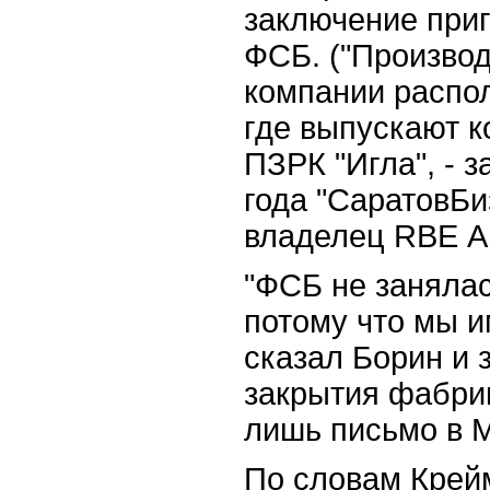
заключение приг
ФСБ. ("Произво
компании распол
где выпускают 
ПЗРК "Игла", - 
года "СаратовБи
владелец RBE А
"ФСБ не занялас
потому что мы им
сказал Борин и 
закрытия фабрик
лишь письмо в М
По словам Крей