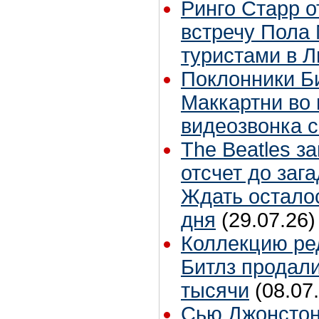
Ринго Старр о
встречу Пола 
туристами в 
Поклонники Б
Маккартни во 
видеозвонка 
The Beatles з
отсчет до заг
Ждать остало
дня
(29.07.26)
Коллекцию ре
Битлз продали
тысячи
(08.07
Сью Джонстон