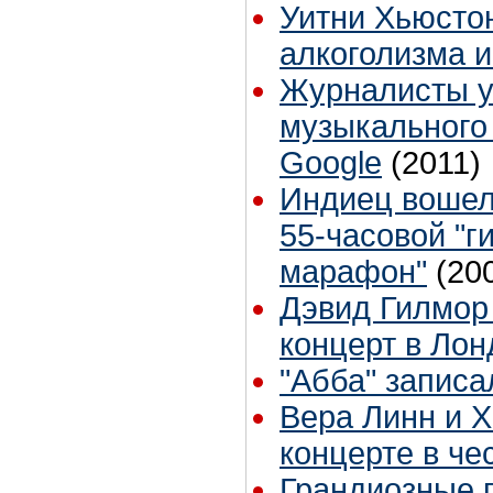
Уитни Хьюстон
алкоголизма 
Журналисты у
музыкального
Google
(2011)
Индиец вошел 
55-часовой "г
марафон"
(20
Дэвид Гилмор
концерт в Лон
"Абба" записа
Вера Линн и 
концерте в че
Грандиозные 