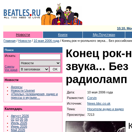
10.10. Мо
Новости
Книги
Мр.Поустман
Главная
/
Новости
/
10 мая 2006 года
/ Конец рок-н-ролльного звука... Без российск
Конец рок-
Поиск
Искать:
звука... Бе
Советы
Vox populi
радиоламп
Новости
Анонсы
Новости Usenet
Дата:
10 мая 2006 года
«Перлы» телевидения, радио и
прессы о музыке…
Разместил:
Corvin
Источник:
News.bbc.co.uk
Календарь
Тема:
Носители аудио и видео
Просмотры:
7213
Август 2026
02
03
05
06
Июль 2026
Июнь 2026
Май 2026