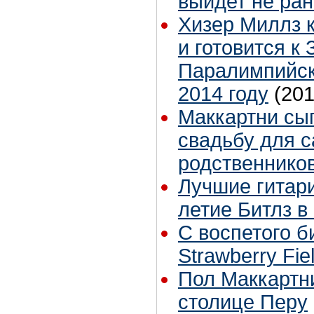
выйдет не ра
Хизер Миллз 
и готовится к
Паралимпийск
2014 году
(201
Маккартни сы
свадьбу для с
родственнико
Лучшие гитари
летие Битлз в
С воспетого 
Strawberry Fie
Пол Маккартни
столице Перу