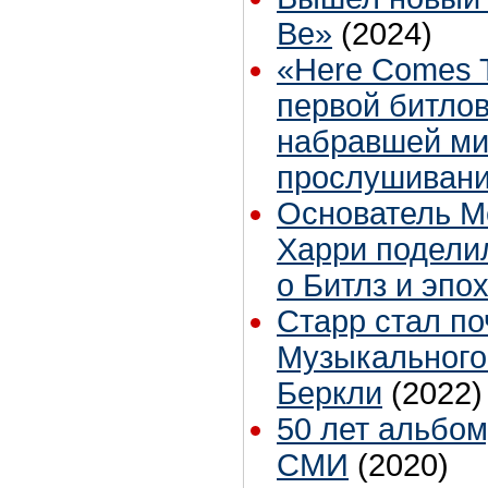
Be»
(2024)
«Here Comes 
первой битлов
набравшей м
прослушиваний
Основатель M
Харри подели
о Битлз и эпо
Старр стал п
Музыкального
Беркли
(2022)
50 лет альбому
СМИ
(2020)