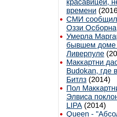
красавицей, н
времени
(2016
СМИ сообщили
Оззи Осборна
Умерла Маргар
бывшем доме 
Ливерпуле
(2
Маккартни дас
Budokan, где 
Битлз
(2014)
Пол Маккартн
Элвиса покло
LIPA
(2014)
Queen - "Абсо