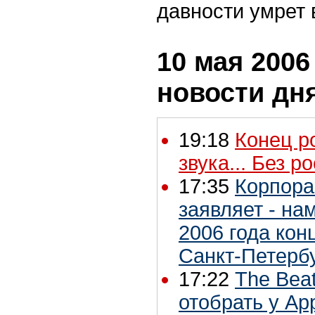
давности умрет 
10 мая 2006 
новости дн
19:18
Конец р
звука... Без 
17:35
Корпора
заявляет - на
2006 года конц
Санкт-Петербу
17:22
The Beat
отобрать у Ap