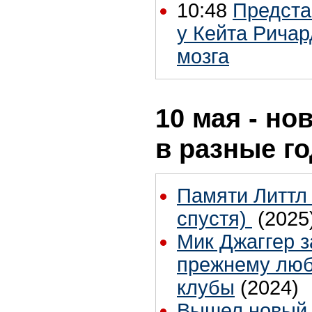
10:48
Представ
у Кейта Рича
мозга
10 мая - но
в разные г
Памяти Литтл 
спустя)
(2025
Мик Джаггер з
прежнему люб
клубы
(2024)
Вышел новый к