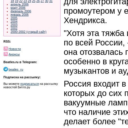
для электрогита
18
19
22
23
24
25
26
27
30
31
апрель 2006
март 2006
промоутером у 
февраль 2006
январь 2006
Хендрикса.
2005
2004
2003
2002
"Хотя эта тяжба
2000-2002 (старый сайт)
по всей России, 
RSS:
Новости
она отозвалась 
Анонсы
особенно в кру
Beatles.ru в Telegram:
музыкантов и а
beatles_ru
Подписка на рассылку:
Россия входит в 
Вы можете
подписаться
на рассылку
новостей Битлз.ру
которых до сих 
вакуумные лампы
что наличие эти
делает более "т