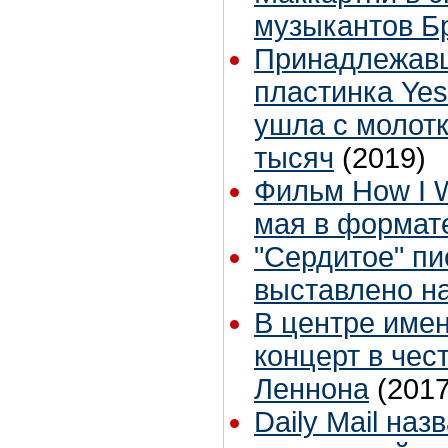
музыкантов Б
Принадлежав
пластинка Yes
ушла с молотк
тысяч
(2019)
Фильм How I W
мая в формате
"Сердитое" п
выставлено на
В центре име
концерт в чес
Леннона
(2017
Daily Mail на