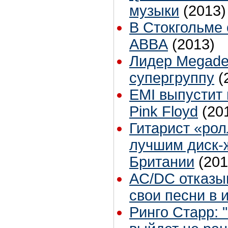
музыки
(2013)
В Стокгольме
ABBA
(2013)
Лидер Megade
супергруппу
(
EMI выпустит
Pink Floyd
(20
Гитарист «рол
лучшим диск-
Британии
(201
AС/DС отказы
свои песни в 
Ринго Старр: