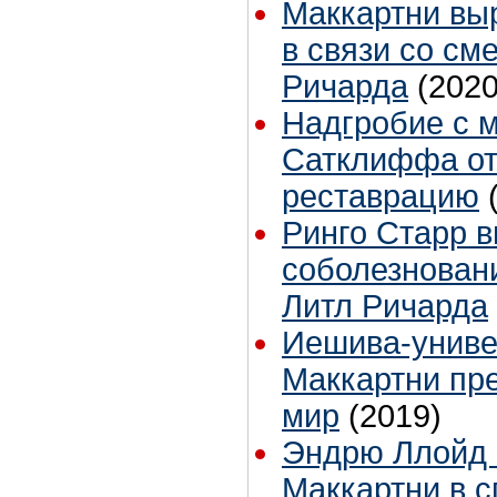
Маккартни вы
в связи со см
Ричарда
(2020
Надгробие с 
Сатклиффа от
реставрацию
Ринго Старр 
соболезновани
Литл Ричарда
Иешива-униве
Маккартни пр
мир
(2019)
Эндрю Ллойд 
Маккартни в с