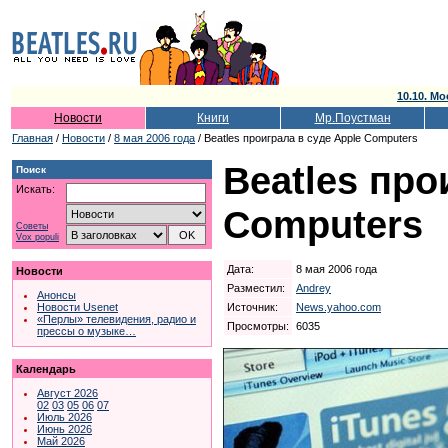
10.10. Мо
Новости
Книги
Мр.Поустман
Главная
/
Новости
/
8 мая 2006 года
/ Beatles проиграла в суде Apple Computers
Beatles про
Поиск
Искать:
Computers
Советы
Vox populi
Дата:
8 мая 2006 года
Новости
Разместил:
Andrey
Анонсы
Источник:
News.yahoo.com
Новости Usenet
«Перлы» телевидения, радио и
Просмотры:
6035
прессы о музыке…
Календарь
Август 2026
02
03
05
06
07
Июль 2026
Июнь 2026
Май 2026