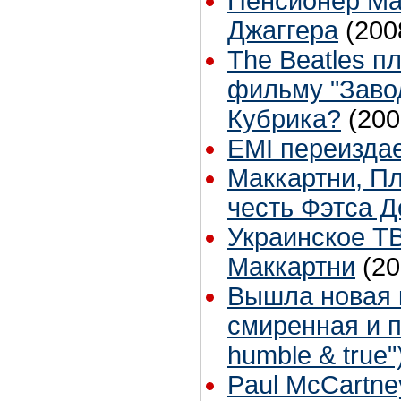
Пенсионер Ма
Джаггера
(200
The Beatles п
фильму "Заво
Кубрика?
(200
EMI переизда
Маккартни, Пл
честь Фэтса 
Украинское Т
Маккартни
(20
Вышла новая к
смиренная и пр
humble & true"
Paul McCartne