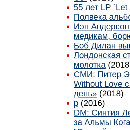
55 лет LP `Let 
Полвека альбом
Иэн Андерсон
медикам, бор
Боб Дилан вы
Лондонская ст
молотка
(2018
СМИ: Питер Э
Without Love
день»
(2018)
p
(2016)
DM: Синтия Ле
за Альмы Кога