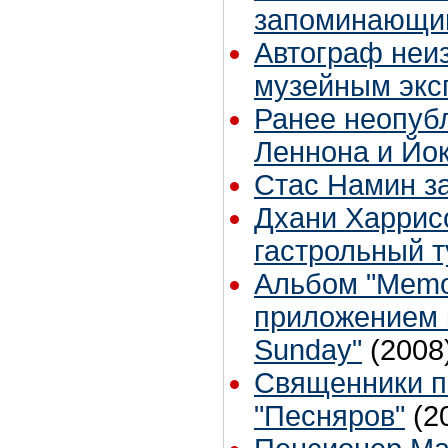
запоминающи
Автограф неи
музейным экс
Ранее неопуб
Леннона и Йо
Стас Намин з
Дхани Харрис
гастрольный т
Альбом "Memor
приложением к
Sunday"
(2008
Священники по
"Песняров"
(2