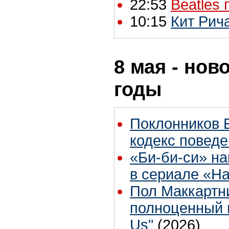
22:53
Beatles 
10:15
Кит Рич
8 мая - нов
годы
Поклонников 
кодекс поведе
«Би-би-си» на
в сериале «H
Пол Маккартн
полноценный 
Us"
(2026)