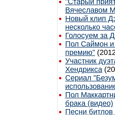
"Старый прият
Вячеславом 
Новый клип Дэ
несколько ча
Голосуем за 
Пол Саймон и
премию"
(2012
Участник дуэт
Хендрикса
(20
Сериал "Безум
использовани
Пол Маккартни
брака (видео)
Песни битлов