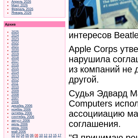
Апрель 2026
Март 2026
Февраль 2026
Январь 2026
Архив
2025
интересов Beatl
2024
2023
2022
Apple Corps утв
2021
2020
2019
нарушила соглаш
2018
2017
2016
из компаний не 
2015
2014
2013
другой.
2012
2011
2010
Судья Эдвард Ма
2009
2008
2007
Computers испол
2006
декабрь 2006
ноябрь 2006
ассоцииацию маг
октябрь 2006
сентябрь 2006
август 2006
соглашения.
июль 2006
июнь 2006
май 2006
"Я принимаю реш
02
03
04
05
06
08
10
12
13
15
17