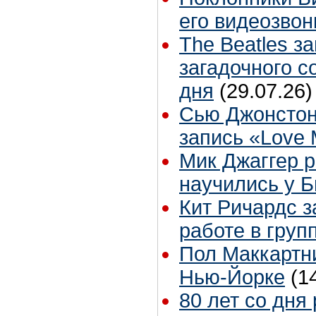
его видеозвон
The Beatles з
загадочного 
дня
(29.07.26)
Сью Джонстон
запись «Love
Мик Джаггер р
научились у Б
Кит Ричардс з
работе в груп
Пол Маккартни
Нью-Йорке
(1
80 лет со дня