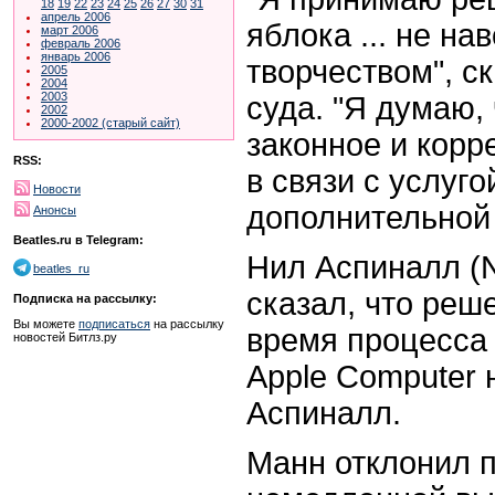
18
19
22
23
24
25
26
27
30
31
апрель 2006
яблока ... не на
март 2006
февраль 2006
январь 2006
творчеством", с
2005
2004
2003
суда. "Я думаю,
2002
2000-2002 (старый сайт)
законное и корр
RSS:
в связи с услуго
Новости
дополнительной 
Анонсы
Beatles.ru в Telegram:
Нил Аспиналл (Ne
beatles_ru
сказал, что реш
Подписка на рассылку:
Вы можете
подписаться
на рассылку
время процесса 
новостей Битлз.ру
Apple Computer 
Аспиналл.
Манн отклонил п