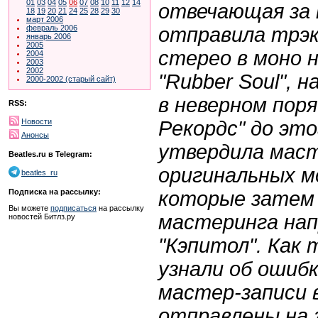
01
03
04
05
06
07
08
10
11
12
14
отвечающая за 
18
19
20
21
24
25
28
29
30
март 2006
отправила трэк
февраль 2006
январь 2006
2005
стерео в моно на
2004
2003
2002
"Rubber Soul", 
2000-2002 (старый сайт)
в неверном поря
RSS:
Рекордс" до это
Новости
Анонсы
утвердила маст
Beatles.ru в Telegram:
оригинальных м
beatles_ru
которые затем 
Подписка на рассылку:
Вы можете
подписаться
на рассылку
мастеринга нап
новостей Битлз.ру
"Кэпитол". Как 
узнали об ошиб
мастер-записи 
отправлены на 