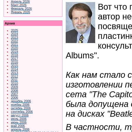
Апрель 2026
Вот что
Март 2026
Февраль 2026
Январь 2026
автор не
посвяще
Архив
2025
пластинк
2024
2023
2022
консульт
2021
2020
2019
Albums".
2018
2017
2016
2015
2014
Как нам стало с
2013
2012
2011
изготовлении п
2010
2009
2008
сета "The Capito
2007
2006
была допущена 
декабрь 2006
ноябрь 2006
октябрь 2006
на дисках "Beatle
сентябрь 2006
август 2006
июль 2006
июнь 2006
В частности, т
май 2006
апрель 2006