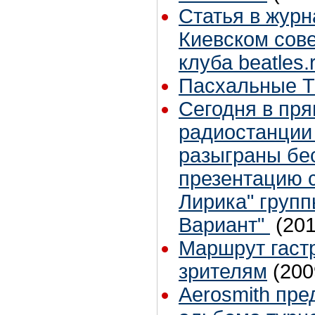
Статья в журн
Киевском сов
клуба beatles.
Пасхальные T
Сегодня в пр
радиостанции 
разыграны бе
презентацию с
Лирика" груп
Вариант"
(201
Маршрут гаст
зрителям
(200
Aerosmith пре