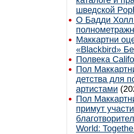
шведской Pop
О Бадди Холл
полнометраж
Маккартни оц
«Blackbird» Б
Полвека Calif
Пол Маккартн
детства для 
артистами
(20
Пол Маккартн
примут участи
благотворите
World: Togeth