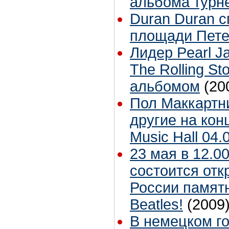
альбома турне
Duran Duran 
площади Пете
Лидер Pearl J
The Rolling St
альбомом
(20
Пол Маккартни
другие на конц
Music Hall 04.
23 мая в 12.0
состоится отк
России памят
Beatles!
(2009
В немецком г