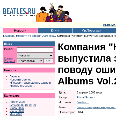
10.10. Мо
Новости
Книги
Мр.Поустман
Главная
/
Новости
/
6 апреля 2006 года
/ Компания "Кэпитол" выпустила заявление по 
Компания "
Поиск
Искать:
выпустила 
Советы
Vox populi
поводу ошиб
Новости
Анонсы
Albums Vol.
Новости Usenet
«Перлы» телевидения, радио и
прессы о музыке…
Дата:
6 апреля 2006 года
Календарь
Автор:
Primal Scream
Август 2026
Источник:
Beatles.ru
02
03
05
06
07
08
09
Тема:
Битлз - американская диског
Июль 2026
Июнь 2026
Просмотры:
5614
Май 2026