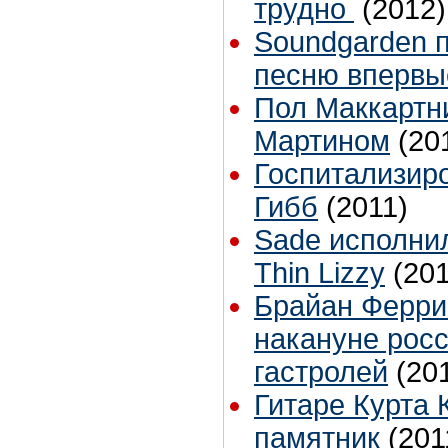
трудно
(2012)
Soundgarden 
песню впервые
Пол Маккартн
Мартином
(20
Госпитализир
Гибб
(2011)
Sade исполни
Thin Lizzy
(201
Брайан Ферри
накануне рос
гастролей
(20
Гитаре Курта 
памятник
(201