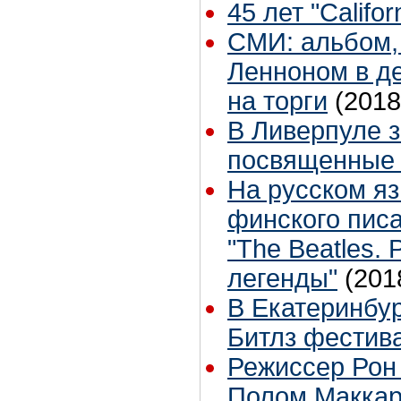
45 лет "Califor
СМИ: альбом,
Ленноном в де
на торги
(2018
В Ливерпуле з
посвященные 
На русском я
финского пис
"The Beatles.
легенды"
(201
В Екатеринбур
Битлз фестив
Режиссер Рон 
Полом Маккар