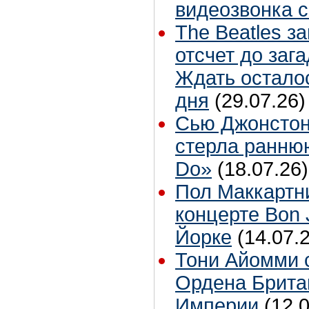
видеозвонка 
The Beatles з
отсчет до заг
Ждать остало
дня
(29.07.26)
Сью Джонстон
стерла ранню
Do»
(18.07.26)
Пол Маккартн
концерте Bon 
Йорке
(14.07.
Тони Айомми 
Ордена Брита
Империи
(12.