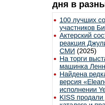
дня в разн
100 лучших с
участников Би
Актерский сос
реакция Джул
СМИ
(2025)
На торги выст
машинка Лен
Найдена редка
версия «Elean
исполнении Y
KISS продали
каталоге и пр