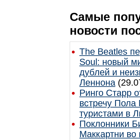
Самые поп
новости по
The Beatles п
Soul: новый м
дублей и неиз
Леннона
(29.0
Ринго Старр о
встречу Пола 
туристами в 
Поклонники Б
Маккартни во 