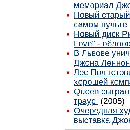
мемориал Дж
Новый старый
самом пульте
Новый диск Р
Love" - облож
В Львове уни
Джона Леннон
Лес Пол готов
хорошей комп
Queen сыграли
траур
(2005)
Очередная ху
выставка Джо