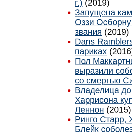
г.)
(2019)
Запущена кам
Оззи Осборну
звания
(2019)
Dans Ramblers
париках
(2016
Пол Маккартн
выразили соб
со смертью С
Владелица до
Харрисона ку
Леннон
(2015)
Ринго Старр, 
Блейк соболез