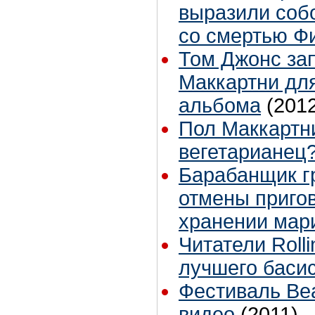
выразили соб
со смертью Ф
Том Джонс за
Маккартни для
альбома
(201
Пол Маккартни
вегетарианец
Барабанщик г
отмены пригов
хранении мар
Читатели Roll
лучшего басис
Фестиваль Beat
видео
(2011)