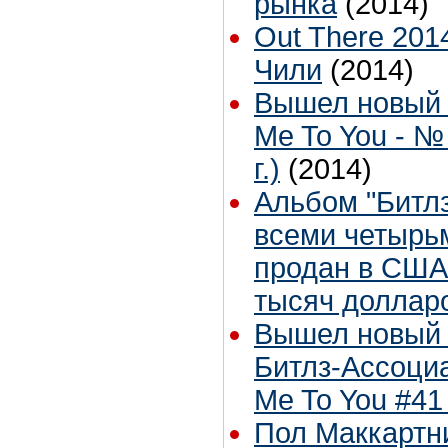
рынка
(2014)
Out There 201
Чили
(2014)
Вышел новый 
Me To You - №
г.)
(2014)
Альбом "Битл
всеми четырь
продан в США
тысяч доллар
Вышел новый 
Битлз-Ассоциа
Me To You #41
Пол Маккартн