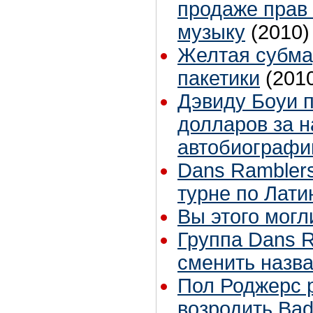
продаже прав
музыку
(2010)
Желтая субма
пакетики
(201
Дэвиду Боуи 
долларов за 
автобиографи
Dans Rambler
турне по Лати
Вы этого могл
Группа Dans 
сменить назв
Пол Роджерс 
возродить Ba