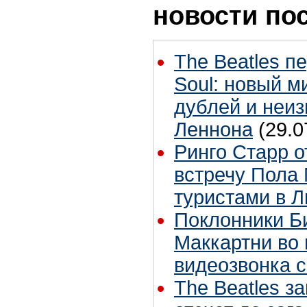
новости по
The Beatles п
Soul: новый м
дублей и неиз
Леннона
(29.0
Ринго Старр о
встречу Пола 
туристами в 
Поклонники Б
Маккартни во 
видеозвонка 
The Beatles з