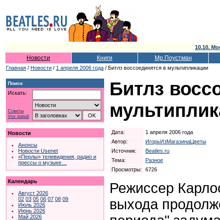
10.10. Мо
Новости
Книги
Мр.Поустман
Главная
/
Новости
/
1 апреля 2006 года
/ Битлз воссоединятся в мультипликации
Битлз восс
Поиск
Искать:
мультиплик
Советы
Vox populi
Дата:
1 апреля 2006 года
Новости
Автор:
ИгорьИзМагазинаЦветы
Анонсы
Источник:
Beatles.ru
Новости Usenet
«Перлы» телевидения, радио и
Тема:
Разное
прессы о музыке…
Просмотры:
6726
Календарь
Режиссер Карло
Август 2026
02
03
05
06
07
08
09
выхода продолж
Июль 2026
Июнь 2026
Май 2026