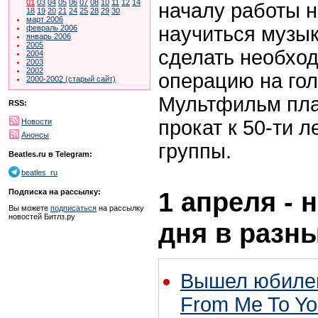
01
03
04
05
06
07
08
10
11
12
14
началу работы 
18
19
20
21
24
25
28
29
30
март 2006
научиться музык
февраль 2006
январь 2006
2005
сделать необход
2004
2003
2002
операцию на гол
2000-2002 (старый сайт)
Мультфильм пла
RSS:
прокат к 50-ти 
Новости
Анонсы
группы.
Beatles.ru в Telegram:
beatles_ru
1 апреля - 
Подписка на рассылку:
Вы можете
подписаться
на рассылку
новостей Битлз.ру
дня в разн
Вышел юбиле
From Me To Yo