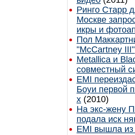
Ринго Старр д
Москве запро
икры и фотоап
Пол Маккартн
"McCartney III"
Metallica и Bl
совместный с
EMI переизда
Боуи первой 
х
(2010)
На экс-жену 
подала иск ня
EMI вышла из 