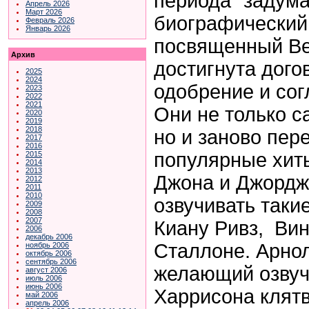
периода" задума
Апрель 2026
Март 2026
биографический
Февраль 2026
Январь 2026
посвященный Ве
Архив
достигнута дого
2025
2024
одобрение и сог
2023
2022
2021
Они не только с
2020
2019
2018
но и заново пер
2017
2016
популярные хиты
2015
2014
2013
Джона и Джордж
2012
2011
2010
озвучивать таки
2009
2008
2007
Киану Ривз, Вин
2006
декабрь 2006
Сталлоне. Арно
ноябрь 2006
октябрь 2006
сентябрь 2006
желающий озвуч
август 2006
июль 2006
июнь 2006
Харрисона клят
май 2006
апрель 2006