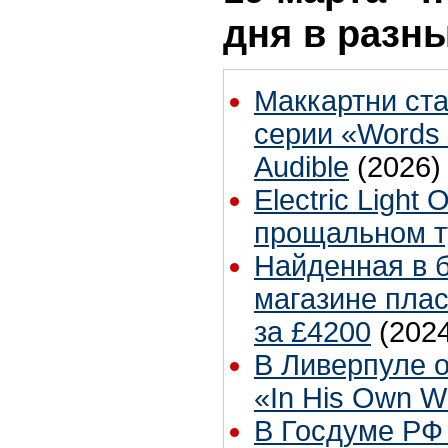
дня в разн
Маккартни ст
серии «Words 
Audible
(2026)
Electric Light
прощальном т
Найденная в 
магазине плас
за £4200
(202
В Ливерпуле о
«In His Own Wr
В Госдуме РФ 