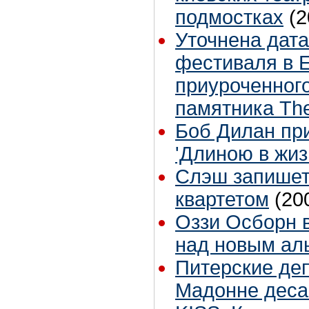
подмостках
(2
Уточнена дата
фестиваля в Е
приуроченного
памятника The
Боб Дилан при
'Длиною в жиз
Слэш запишет
квартетом
(20
Оззи Осборн 
над новым ал
Питерские де
Мадонне деса