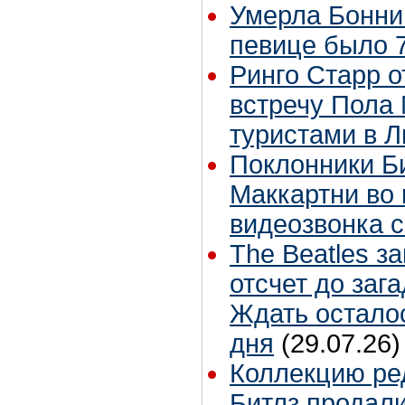
Умерла Бонни
певице было 7
Ринго Старр о
встречу Пола 
туристами в 
Поклонники Б
Маккартни во 
видеозвонка 
The Beatles з
отсчет до заг
Ждать остало
дня
(29.07.26)
Коллекцию ре
Битлз продали