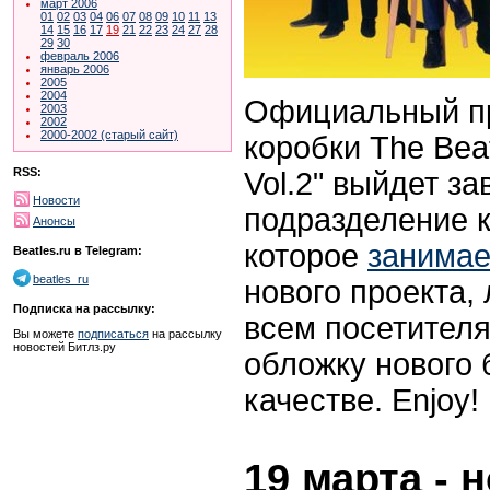
март 2006
01
02
03
04
06
07
08
09
10
11
13
14
15
16
17
19
21
22
23
24
27
28
29
30
февраль 2006
январь 2006
2005
2004
Официальный пр
2003
2002
2000-2002 (старый сайт)
коробки The Beat
RSS:
Vol.2" выйдет за
Новости
подразделение к
Анонсы
которое
занимае
Beatles.ru в Telegram:
beatles_ru
нового проекта,
Подписка на рассылку:
всем посетителя
Вы можете
подписаться
на рассылку
новостей Битлз.ру
обложку нового 
качестве. Enjoy!
19 марта - 