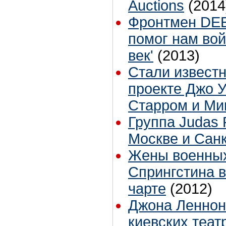
Auctions
(2014
Фронтмен DEE
помог нам вой
век'
(2013)
Стали извест
проекте Джо У
Старром и Ми
Группа Judas 
Москве и Сан
Жены военны
Спрингстина 
чарте
(2012)
Джона Леннон
киевских теа