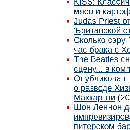
KISS: Классич
мясо и карто
Judas Priest 
'Британской с
Сколько сэру
час брака с Х
The Beatles с
сцену... в ко
Опубликован в
о разводе Хиз
Маккартни
(20
Шон Леннон д
импровизиров
питерском бар