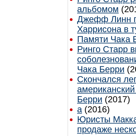
альбомом
(20
Джефф Линн п
Харрисона в 
Памяти Чака 
Ринго Старр 
соболезновани
Чака Берри
(2
Cкончался ле
американский
Берри
(2017)
а
(2016)
Юристы Макк
продаже неск