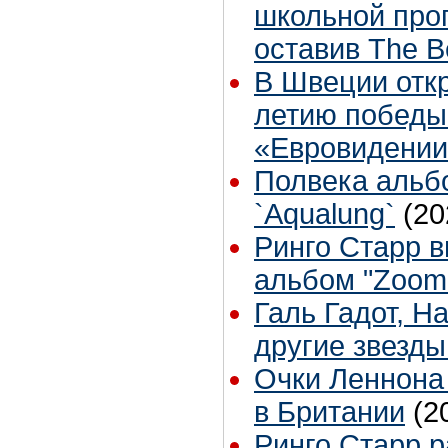
школьной про
оставив The B
В Швеции откр
летию победы
«Евровидении
Полвека альбо
`Аqualung`
(20
Ринго Старр 
альбом "Zoom 
Галь Гадот, Н
другие звезды
Очки Леннона
в Британии
(2
Ринго Старр 