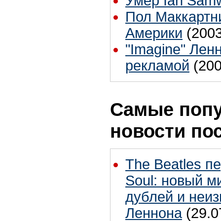
Умер Ian Samw
Пол Маккартни
Америки
(2003
"Imagine" Лен
рекламой
(200
Самые поп
новости по
The Beatles п
Soul: новый м
дублей и неиз
Леннона
(29.0