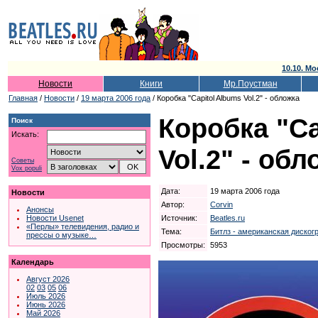
10.10. Мо
Новости
Книги
Мр.Поустман
Главная
/
Новости
/
19 марта 2006 года
/ Коробка "Capitol Albums Vol.2" - обложка
Коробка "Ca
Поиск
Искать:
Vol.2" - обл
Советы
Vox populi
Дата:
19 марта 2006 года
Новости
Автор:
Corvin
Анонсы
Источник:
Beatles.ru
Новости Usenet
«Перлы» телевидения, радио и
Тема:
Битлз - американская диског
прессы о музыке…
Просмотры:
5953
Календарь
Август 2026
02
03
05
06
Июль 2026
Июнь 2026
Май 2026