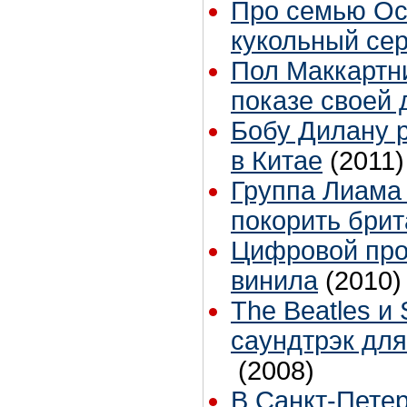
Про семью Ос
кукольный се
Пол Маккартн
показе своей 
Бобу Дилану 
в Китае
(2011)
Группа Лиама
покорить брит
Цифровой про
винила
(2010)
The Beatles и 
саундтрэк дл
(2008)
В Санкт-Пете