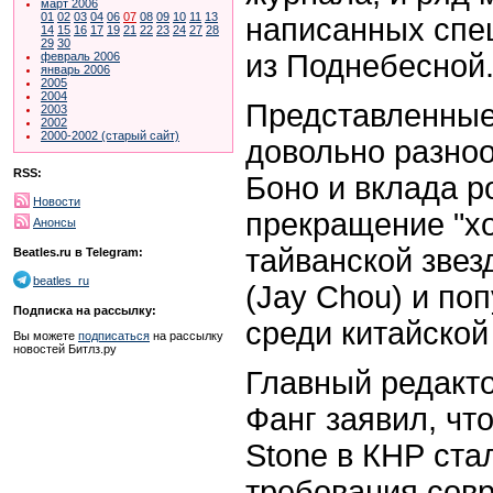
март 2006
01
02
03
04
06
07
08
09
10
11
13
написанных спе
14
15
16
17
19
21
22
23
24
27
28
29
30
из Поднебесной
февраль 2006
январь 2006
2005
2004
Представленные
2003
2002
2000-2002 (старый сайт)
довольно разноо
RSS:
Боно и вклада р
Новости
прекращение "хо
Анонсы
тайванской звез
Beatles.ru в Telegram:
beatles_ru
(Jay Chou) и по
Подписка на рассылку:
среди китайской
Вы можете
подписаться
на рассылку
новостей Битлз.ру
Главный редакто
Фанг заявил, что
Stone в КНР ста
требования сов