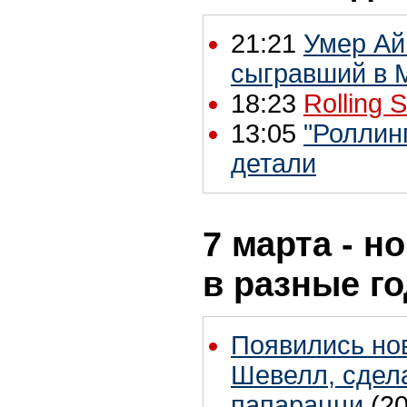
21:21
Умер Айв
сыгравший в M
18:23
Rolling 
13:05
"Роллин
детали
7 марта - н
в разные г
Появились но
Шевелл, сдел
папарацци
(2