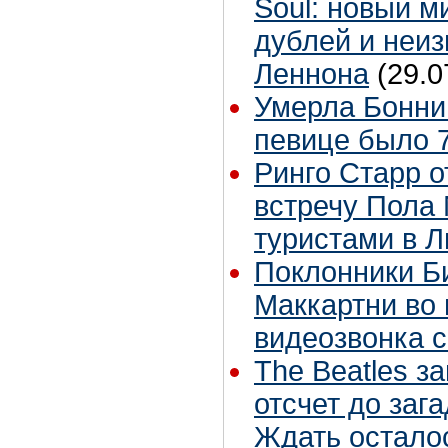
Soul: новый м
дублей и неиз
Леннона
(29.0
Умерла Бонни
певице было 7
Ринго Старр о
встречу Пола 
туристами в 
Поклонники Б
Маккартни во 
видеозвонка 
The Beatles з
отсчет до заг
Ждать остало