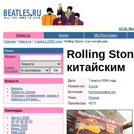
10.10. Мо
Новости
Книги
Мр.Поустман
Главная
/
Новости
/
7 марта 2006 года
/ Rolling Stone стал китайским
Rolling Sto
Поиск
Искать:
китайским
Советы
Vox populi
Дата:
7 марта 2006 года
Новости
Разместил:
Corvin
Анонсы
Источник:
Korrespondent.net
Новости Usenet
«Перлы» телевидения, радио и
Тема:
Разное
прессы о музыке…
Просмотры:
4273
Календарь
Август 2026
02
03
05
06
07
Июль 2026
Июнь 2026
Май 2026