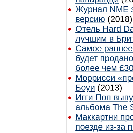
Журнал NME 
версию
(2018)
Отель Hard Da
лучшим в Бри
Самое раннее
будет продано
более чем £3
Моррисси «пр
Боуи
(2013)
Игги Поп выпу
альбома The 
Маккартни про
поезде из-за 