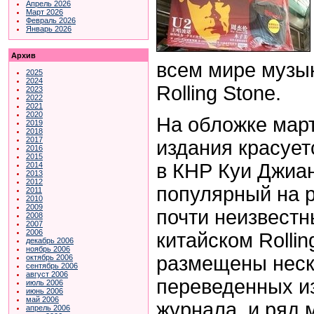
Апрель 2026
Март 2026
Февраль 2026
Январь 2026
Архив
всем мире музы
2025
2024
Rolling Stone.
2023
2022
2021
2020
На обложке мар
2019
2018
2017
издания красует
2016
2015
в КНР Куи Джиан 
2014
2013
2012
популярный на р
2011
2010
2009
почти неизвестн
2008
2007
2006
китайском Rollin
декабрь 2006
ноябрь 2006
размещены неск
октябрь 2006
сентябрь 2006
август 2006
переведенных и
июль 2006
июнь 2006
май 2006
журнала, и ряд 
апрель 2006