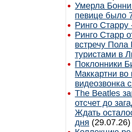
Умерла Бонни
певице было 7
Ринго Старру -
Ринго Старр о
встречу Пола 
туристами в 
Поклонники Б
Маккартни во 
видеозвонка 
The Beatles з
отсчет до заг
Ждать остало
дня
(29.07.26)