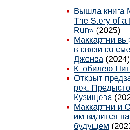
Вышла книга 
The Story of a
Run»
(2025)
Маккартни вы
в связи со см
Джонса
(2024)
К юбилею Пи
Открыт предза
рок. Предыст
Кузищева
(20
Маккартни и С
им видится па
будущем
(202