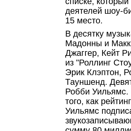
списке, который
деятелей шоу-би
15 место.
В десятку музык
Мадонны и Макк
Джаггер, Кейт Р
из "Роллинг Стоу
Эрик Клэптон, Р
Тауншенд. Девят
Робби Уильямс. 
того, как рейти
Уильямс подписа
звукозаписываю
сумму 80 милли