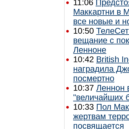
11:06
Предсто
Маккартни в 
все новые и 
10:50
ТелеСет
вещание с по
Ленноне
10:42
British 
наградила Дж
посмертно
10:37
Леннон 
"величайших 
10:33
Пол Мак
жертвам терро
посвящается