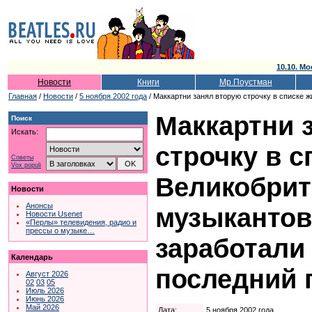
10.10. Мо
Новости
Книги
Мр.Поустман
Главная
/
Новости
/
5 ноября 2002 года
/ Маккартни занял вторую строчку в списке 
Маккартни 
Поиск
Искать:
строчку в 
Советы
Vox populi
Великобрит
Новости
Анонсы
музыкантов
Новости Usenet
«Перлы» телевидения, радио и
прессы о музыке…
заработали
Календарь
последний 
Август 2026
02
03
05
Июль 2026
Июнь 2026
Май 2026
Дата:
5 ноября 2002 года