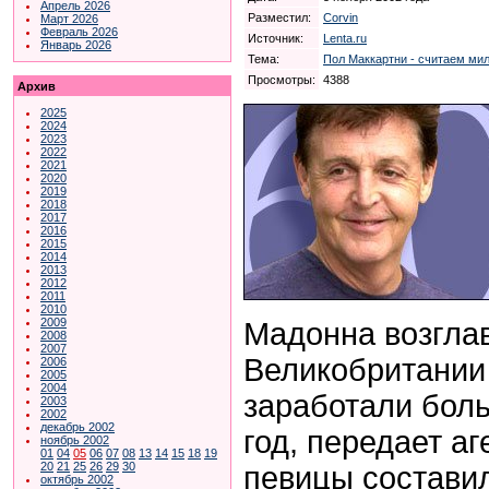
Апрель 2026
Разместил:
Corvin
Март 2026
Февраль 2026
Источник:
Lenta.ru
Январь 2026
Тема:
Пол Маккартни - считаем ми
Просмотры:
4388
Архив
2025
2024
2023
2022
2021
2020
2019
2018
2017
2016
2015
2014
2013
2012
2011
2010
2009
Мадонна возгла
2008
2007
Великобритании
2006
2005
2004
заработали боль
2003
2002
декабрь 2002
год, передает аг
ноябрь 2002
01
04
05
06
07
08
13
14
15
18
19
20
21
25
26
29
30
певицы состави
октябрь 2002