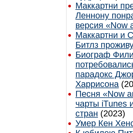
Маккартни пр
Леннону понр
версия «Now 
Маккартни и С
Битлз проживу
Биограф Фили
потребовались
парадокс Джо
Харрисона
(2
Песня «Now a
чарты iTunes и
стран
(2023)
Умер Кен Хен
К юбилею Пи