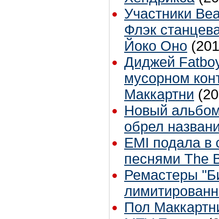
Участники Bea
Флэк станцев
Йоко Оно
(201
Диджей Fatboy
мусорном кон
Маккартни
(20
Новый альбом
обрел назван
EMI подала в 
песнями The B
Ремастеры "Б
лимитированн
Пол Маккартни