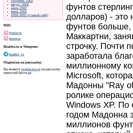
сентябрь 2002
фунтов стерлинг
август 2002
июль 2002
июнь 2002
долларов) - это
2000-2002 (старый сайт)
фунтов больше,
RSS:
Новости
Маккартни, заня
Анонсы
строчку. Почти 
Beatles.ru в Telegram:
заработала благ
beatles_ru
Подписка на рассылку:
миллионному ко
Вы можете
подписаться
на рассылку
Microsoft, кото
новостей Битлз.ру
Мадонны "Ray of
ролике операци
Windows XP. По
годом Мадонна з
миллионов фунт