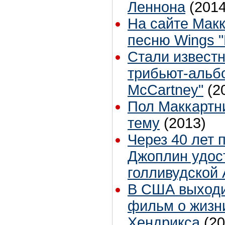
Леннона
(2014
На сайте Макк
песню Wings "
Стали извест
трибьют-альбо
McCartney"
(2
Пол Маккартн
тему
(2013)
Через 40 лет 
Джоплин удос
голливудской
В США выходи
фильм о жизн
Хендрикса
(20