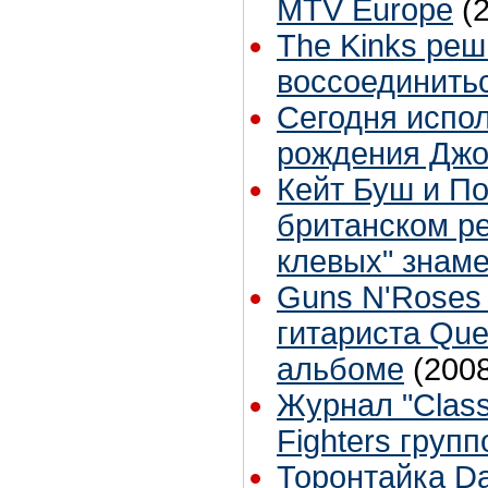
MTV Europe
(
The Kinks ре
воссоединить
Сегодня испол
рождения Джо
Кейт Буш и По
британском р
клевых" знам
Guns N'Roses 
гитариста Que
альбоме
(200
Журнал "Class
Fighters групп
Торонтайка Dai