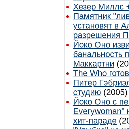
Хезер Миллс +
Памятник "лив
установят в А
разрешения П
Йоко Оно изви
банальность 
Маккартни
(20
The Who готов
Питер Гэбриэ
студию
(2005)
Йоко Оно с п
Everywoman" н
хит-параде
(2