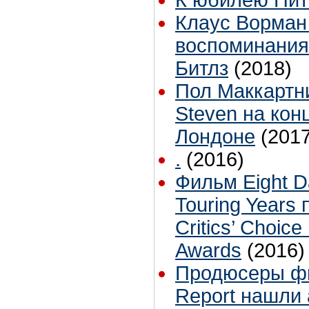
Клаус Ворман
воспоминания
Битлз
(2018)
Пол Маккартни 
Steven на кон
Лондоне
(2017
.
(2016)
Фильм Eight D
Touring Years
Critics’ Choic
Awards
(2016)
Продюсеры ф
Report нашли 