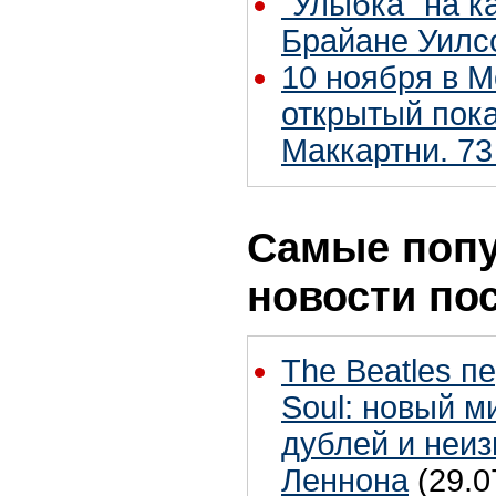
"Улыбка" на к
Брайане Уилс
10 ноября в М
открытый пок
Маккартни. 73
Самые поп
новости по
The Beatles п
Soul: новый м
дублей и неиз
Леннона
(29.0