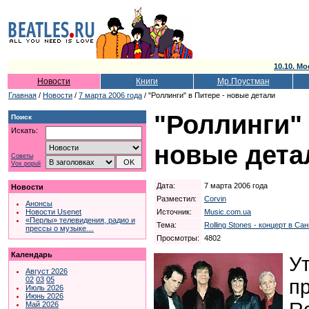
10.10. Мо
Новости
Книги
Мр.Поустман
Главная
/
Новости
/
7 марта 2006 года
/ "Роллинги" в Питере - новые детали
"Роллинги" 
Поиск
Искать:
новые дета
Советы
Vox populi
Дата:
7 марта 2006 года
Новости
Разместил:
Corvin
Анонсы
Источник:
Music.com.ua
Новости Usenet
«Перлы» телевидения, радио и
Тема:
Rolling Stones - концерт в Са
прессы о музыке…
Просмотры:
4802
Календарь
У
Август 2026
02
03
05
п
Июль 2026
Июнь 2026
Май 2026