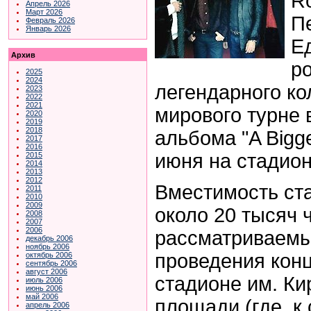
Ro
Апрель 2026
Март 2026
П
Февраль 2026
Январь 2026
Е
Архив
р
2025
2024
легендарного ко
2023
2022
2021
мирового турне 
2020
2019
2018
альбома "A Bigg
2017
2016
июня на стадион
2015
2014
2013
2012
Вместимость ста
2011
2010
2009
около 20 тысяч 
2008
2007
2006
рассматриваемы
декабрь 2006
ноябрь 2006
проведения конц
октябрь 2006
сентябрь 2006
август 2006
стадионе им. Ки
июль 2006
июнь 2006
май 2006
площади (где, к
апрель 2006