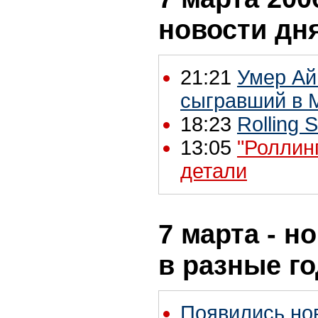
новости дн
21:21
Умер Айв
сыгравший в M
18:23
Rolling 
13:05
"Роллин
детали
7 марта - н
в разные г
Появились но