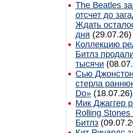
The Beatles з
отсчет до заг
Ждать остало
дня
(29.07.26)
Коллекцию ре
Битлз продали
тысячи
(08.07
Сью Джонстон
стерла ранню
Do»
(18.07.26)
Мик Джаггер р
Rolling Stones
Битлз
(09.07.2
Кит Ричардс з