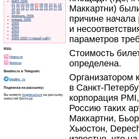
март 2006
01
02
03
04
06
07
08
09
10
11
13
Маккартни) были
14
15
16
17
19
21
22
23
24
27
28
29
30
причине начала 
февраль 2006
январь 2006
2005
и несоответстви
2004
2003
2002
параметров тре
2000-2002 (старый сайт)
RSS:
Стоимость билет
Новости
определена.
Анонсы
Beatles.ru в Telegram:
Организатором к
beatles_ru
в Санкт-Петербу
Подписка на рассылку:
корпорация PMI,
Вы можете
подписаться
на рассылку
новостей Битлз.ру
Россию таких ар
Маккартни, Бьор
Хьюстон, Depec
известно, что на