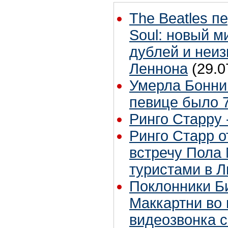
The Beatles п
Soul: новый м
дублей и неиз
Леннона
(29.0
Умерла Бонни
певице было 7
Ринго Старру -
Ринго Старр о
встречу Пола 
туристами в 
Поклонники Б
Маккартни во 
видеозвонка 