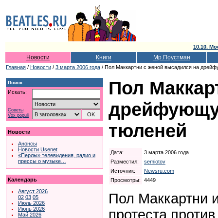
10.10. Мо
Новости
Книги
Мр.Поустман
Главная
/
Новости
/
3 марта 2006 года
/ Пол Маккартни с женой высадился на дрей
Пол Маккар
Поиск
Искать:
дрейфующу
Советы
Vox populi
тюленей
Новости
Анонсы
Новости Usenet
Дата:
3 марта 2006 года
«Перлы» телевидения, радио и
прессы о музыке…
Разместил:
semiotov
Источник:
Newsru.com
Календарь
Просмотры:
4449
Август 2026
Пол Маккартни и
02
03
05
Июль 2026
Июнь 2026
протеста против
Май 2026