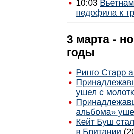
10:03
Вьетнам
педофила к т
3 марта - н
годы
Ринго Старр 
Принадлежавш
ушел с молотк
Принадлежавш
альбома» ушел
Кейт Буш ста
в Британии
(2