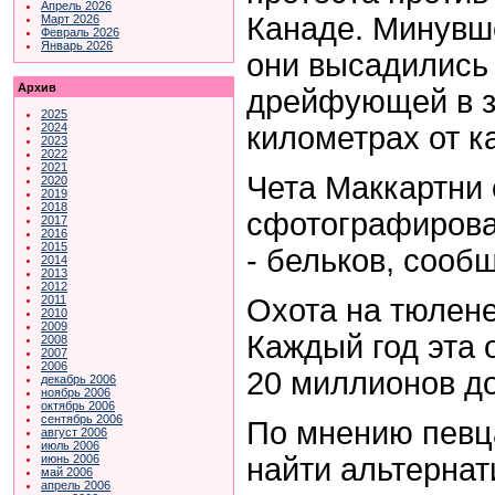
Апрель 2026
Канаде. Минувш
Март 2026
Февраль 2026
Январь 2026
они высадились 
Архив
дрейфующей в за
2025
километрах от к
2024
2023
2022
2021
Чета Маккартни 
2020
2019
2018
сфотографирова
2017
2016
2015
- бельков, сооб
2014
2013
2012
Охота на тюлене
2011
2010
2009
Каждый год эта 
2008
2007
2006
20 миллионов д
декабрь 2006
ноябрь 2006
октябрь 2006
сентябрь 2006
По мнению певц
август 2006
июль 2006
найти альтерна
июнь 2006
май 2006
апрель 2006