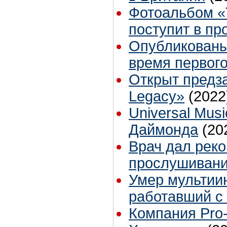
Фотоальбом «T
поступит в пр
Опубликованы
время первог
Открыт предз
Legacy»
(2022
Universal Mus
Даймонда
(20
Врач дал рек
прослушивани
Умер мультии
работавший с
Компания Pro