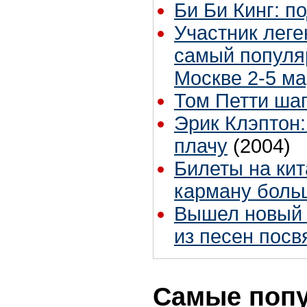
Би Би Кинг: п
Участник леге
самый популя
Москве 2-5 ма
Том Петти ша
Эрик Клэптон:
плачу
(2004)
Билеты на кит
карману боль
Вышел новый 
из песен пос
Самые попу