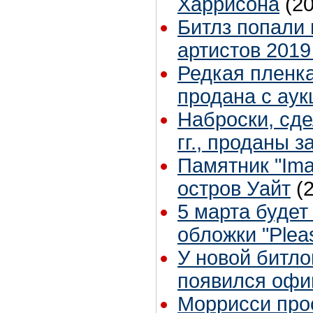
Харрисона
(2
Битлз попали
артистов 2019
Редкая пленка
продана с аук
Наброски, сд
гг., проданы з
Памятник "Ima
остров Уайт
(
5 марта будет
обложки "Plea
У новой битл
появился офиц
Моррисси прос