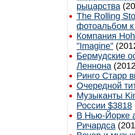
рыцарства
(2
The Rolling S
фотоальбом к
Компания Hoh
"Imagine"
(201
Бермудские ос
Леннона
(2012
Ринго Старр в
Очередной ти
Музыканты Kin
России $3818
В Нью-Йорке 
Ричардса
(201