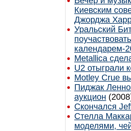
Вечер и музы
Киевским сове
Джорджа Харр
Уральский Би
поучаствовать
календарем-2
Metallica сде
U2 отыграли 
Motley Crue в
Пиджак Леннон
аукцион
(2008
Скончался Jef
Стелла Маккар
моделями, че