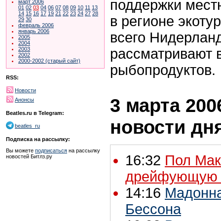
поддержки местн
март 2006
01
02
03
04
06
07
08
09
10
11
13
14
15
16
17
19
21
22
23
24
27
28
в регионе экоту
29
30
февраль 2006
январь 2006
всего Нидерланд
2005
2004
рассматривают 
2003
2002
2000-2002 (старый сайт)
рыбопродуктов.
RSS:
Новости
3 марта 2006
Анонсы
Beatles.ru в Telegram:
новости дн
beatles_ru
Подписка на рассылку:
Вы можете
подписаться
на рассылку
16:32
Пол Мак
новостей Битлз.ру
дрейфующую л
14:16
Мадонна
Бессона