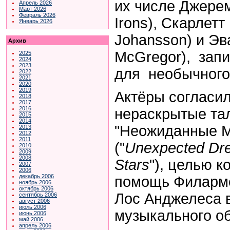
их числе Джере
Апрель 2026
Март 2026
Февраль 2026
Irons), Скарлетт
Январь 2026
Johansson) и Эв
Архив
McGregor), запи
2025
2024
2023
для необычного 
2022
2021
2020
2019
Актёры согласил
2018
2017
2016
нераскрытые та
2015
2014
"Неожиданные М
2013
2012
2011
("
Unexpected Dre
2010
2009
2008
Stars
"), целью к
2007
2006
декабрь 2006
помощь Филарм
ноябрь 2006
октябрь 2006
Лос Анджелеса 
сентябрь 2006
август 2006
июль 2006
музыкального о
июнь 2006
май 2006
апрель 2006