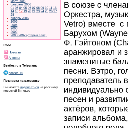
март 2006
В союзе с член
февраль 2006
01
03
04
05
06
07
08
09
10
11
13
14
16
17
19
20
21
23
24
25
26
27
Оркестра, музык
28
январь 2006
Vetro) вместе 
2005
2004
2003
Барухом (Wayne
2002
2000-2002 (старый сайт)
Ф. Гэйтоном (Cha
RSS:
аранжировал и 
Новости
Анонсы
знаменитые бал
Beatles.ru в Telegram:
песни. Вэтро, г
beatles_ru
преподаватель в
Подписка на рассылку:
индивидуально 
Вы можете
подписаться
на рассылку
новостей Битлз.ру
песен и развити
актёров, которы
записи альбома,
подобного рода.