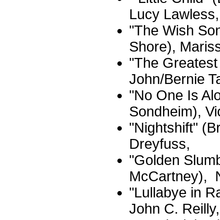
Lucy Lawless,
"The Wish Son
Shore), Maris
"The Greatest
John/Bernie T
"No One Is Al
Sondheim), Vi
"Nightshift" (B
Dreyfuss,
"Golden Slumb
McCartney), N
"Lullabye in R
John C. Reilly,