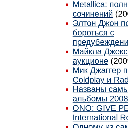
Metallica: по
сочинений
(20
Элтон Джон п
бороться с
предубежден
Майкла Джекс
аукционе
(200
Мик Джаггер п
Coldplay и Ra
Названы сам
альбомы 2008
ONO: GIVE P
International 
Одному из са