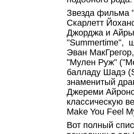
Звезда фильма 
Скарлетт Йоханс
Джорджа и Айры
"Summertime", ш
Эван МакГрегор
"Мулен Руж" ("Mo
балладу Шадэ (Sa
знаменитый дра
Джереми Айронс
классическую в
Make You Feel M
Вот полный спис