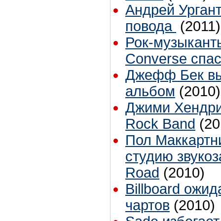
Андрей Ургант
повода
(2011)
Рок-музыкант
Converse спас
Джефф Бек вы
альбом
(2010)
Джими Хендри
Rock Band
(20
Пол Маккартн
студию звукоз
Road
(2010)
Billboard ожи
чартов
(2010)