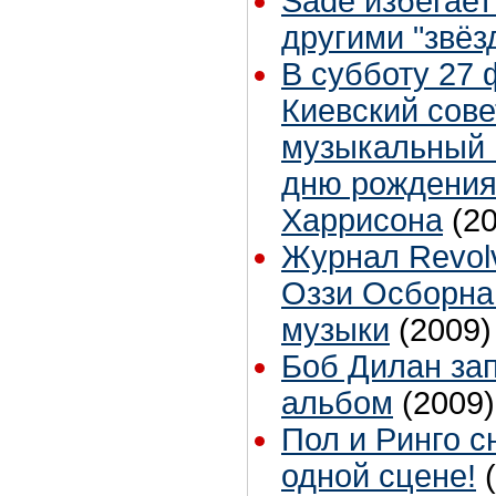
Sade избегает
другими "звёз
В субботу 27 
Киевский сове
музыкальный 
дню рождени
Харрисона
(2
Журнал Revolv
Оззи Осборна
музыки
(2009)
Боб Дилан за
альбом
(2009)
Пол и Ринго с
одной сцене!