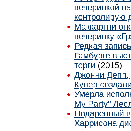
вечеринкой на
контролирую 
Маккартни отк
вечеринку «Г
Редкая запись
Гамбурге выс
торги
(2015)
Джонни Депп,
Купер создали
Умерла исполн
My Party" Лес
Подаренный в
Харрисона дис