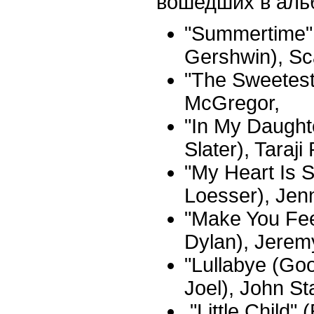
вошедших в аль
"Summertime" 
Gershwin), Sc
"The Sweetest
McGregor,
"In My Daught
Slater), Taraji
"My Heart Is S
Loesser), Jenn
"Make You Fee
Dylan), Jeremy
"Lullabye (Goo
Joel), John S
"Little Child" 