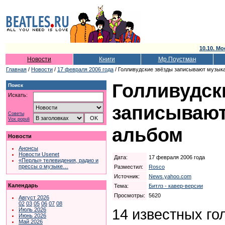
10.10. Мо
Новости
Книги
Мр.Поустман
Главная
/
Новости
/
17 февраля 2006 года
/ Голливудские звёзды записывают музык
Голливудск
Поиск
Искать:
записываю
Советы
Vox populi
альбом
Новости
Анонсы
Новости Usenet
Дата:
17 февраля 2006 года
«Перлы» телевидения, радио и
прессы о музыке…
Разместил:
Rosco
Источник:
News.yahoo.com
Календарь
Тема:
Битлз - кавер-версии
Просмотры:
5620
Август 2026
02
03
05
06
07
08
14 известных го
Июль 2026
Июнь 2026
Май 2026