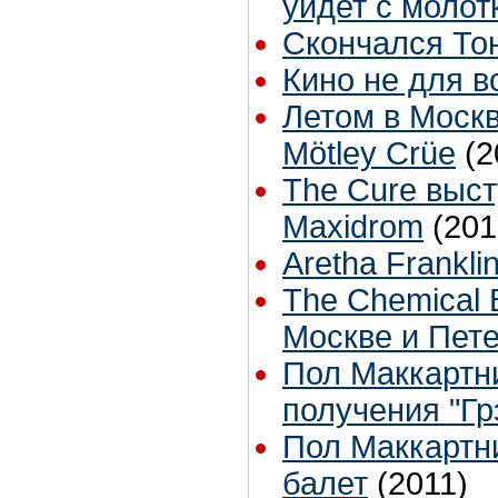
уйдет с молот
Скончался То
Кино не для в
Летом в Москв
Mötley Crüe
(2
The Cure выс
Maxidrom
(201
Aretha Frankli
The Chemical 
Москве и Пет
Пол Маккартн
получения "Г
Пол Маккартн
балет
(2011)