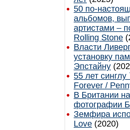
50 по-настоя
альбомов, вы
артистами – 
Rolling Stone
(
Власти Ливер
установку па
Эпстайну
(202
55 лет синглу 
Forever / Pen
В Британии н
фотографии Б
Земфира испол
Love
(2020)