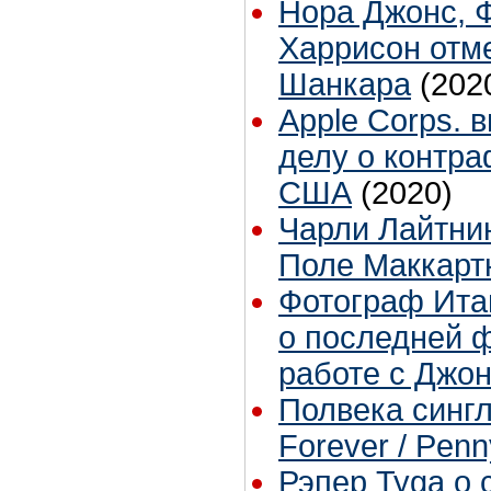
Нора Джонс, 
Харрисон отме
Шанкара
(202
Apple Corps. 
делу о контра
США
(2020)
Чарли Лайтни
Поле Маккарт
Фотограф Ита
о последней ф
работе с Джо
Полвека синглу
Forever / Pen
Рэпер Tyga о 