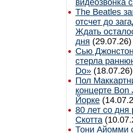
видеозвонка 
The Beatles з
отсчет до заг
Ждать остало
дня
(29.07.26)
Сью Джонстон
стерла ранню
Do»
(18.07.26)
Пол Маккартн
концерте Bon 
Йорке
(14.07.
80 лет со дня
Скотта
(10.07.
Тони Айомми 