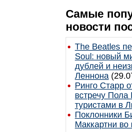
Самые поп
новости по
The Beatles п
Soul: новый м
дублей и неиз
Леннона
(29.0
Ринго Старр о
встречу Пола 
туристами в 
Поклонники Б
Маккартни во 