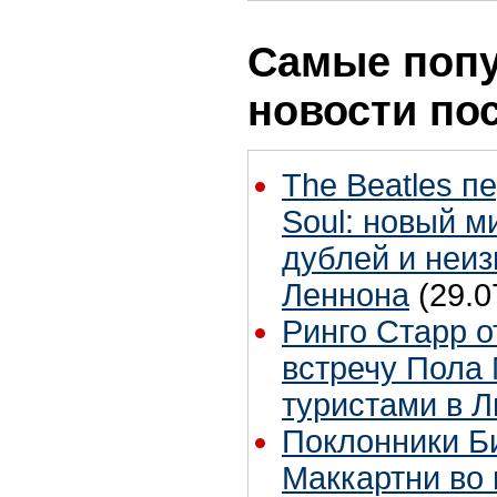
Самые поп
новости по
The Beatles п
Soul: новый м
дублей и неиз
Леннона
(29.0
Ринго Старр о
встречу Пола 
туристами в 
Поклонники Б
Маккартни во 