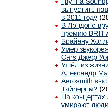
Группа Sound
выпустить но
в 2011 году
(2
В Лондоне вр
премию BRIT 
Брайану Холла
Умер звукоре
Cars Джеф Уо
Ушёл из жизн
Александр Ма
Aerosmith выс
Тайлером?
(2
На концертах
умирают люд