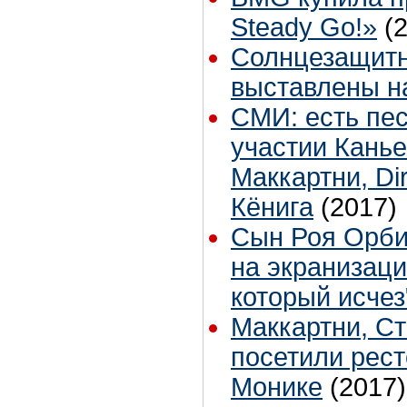
Steady Go!»
(
Солнцезащитн
выставлены н
СМИ: есть пес
участии Канье
Маккартни, Dir
Кёнига
(2017)
Сын Роя Орби
на экранизаци
который исчез
Маккартни, Ст
посетили рест
Монике
(2017)