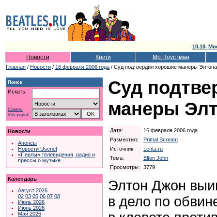
10.10. Мо
Новости
Книги
Мр.Поустман
Главная
/
Новости
/
16 февраля 2006 года
/ Суд подтвердил хорошие манеры Элтона
Суд подтве
Поиск
Искать:
манеры Элт
Советы
Vox populi
Дата:
16 февраля 2006 года
Новости
Разместил:
Primal Scream
Анонсы
Источник:
Lenta.ru
Новости Usenet
«Перлы» телевидения, радио и
Тема:
Elton John
прессы о музыке…
Просмотры:
3779
Календарь
Элтон Джон выи
Август 2026
02
03
05
06
07
08
в дело по обви
Июль 2026
Июнь 2026
Май 2026