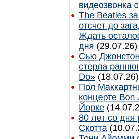
видеозвонка 
The Beatles з
отсчет до заг
Ждать остало
дня
(29.07.26)
Сью Джонстон
стерла ранню
Do»
(18.07.26)
Пол Маккартн
концерте Bon 
Йорке
(14.07.
80 лет со дня
Скотта
(10.07.
Тони Айомми 