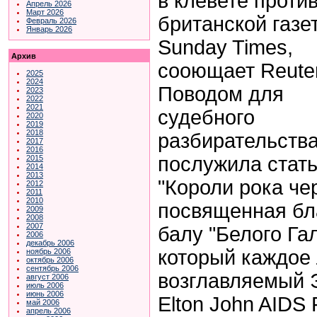
в клевете проти
Апрель 2026
Март 2026
британской газе
Февраль 2026
Январь 2026
Sunday Times,
Архив
сооющает Reuter
2025
2024
Поводом для
2023
2022
2021
судебного
2020
2019
2018
разбирательств
2017
2016
послужила стат
2015
2014
2013
"Короли рока че
2012
2011
2010
посвященная бл
2009
2008
2007
балу "Белого Га
2006
декабрь 2006
который каждое 
ноябрь 2006
октябрь 2006
сентябрь 2006
возглавляемый 
август 2006
июль 2006
июнь 2006
Elton John AIDS 
май 2006
апрель 2006