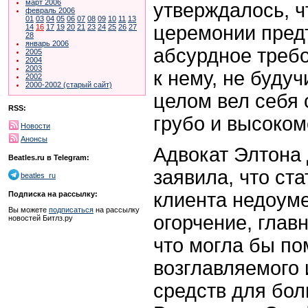
март 2006
утверждалось, ч
февраль 2006
01
03
04
05
06
07
08
09
10
11
13
церемонии пред
14
16
17
19
20
21
23
24
25
26
27
28
январь 2006
абсурдное треб
2005
2004
2003
к нему, не буду
2002
2000-2002 (старый сайт)
целом вел себя
RSS:
грубо и высоком
Новости
Анонсы
Адвокат Элтона
Beatles.ru в Telegram:
заявила, что ста
beatles_ru
клиента недоуме
Подписка на рассылку:
Вы можете
подписаться
на рассылку
огорчение, глав
новостей Битлз.ру
что могла бы п
возглавляемого 
средств для бо