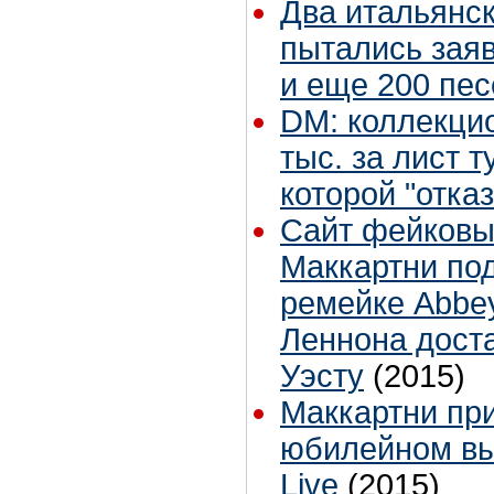
Два итальянс
пытались заяв
и еще 200 пес
DM: коллекци
тыс. за лист т
которой "отка
Сайт фейковы
Маккартни под
ремейке Abbe
Леннона дост
Уэсту
(2015)
Маккартни при
юбилейном вып
Live
(2015)