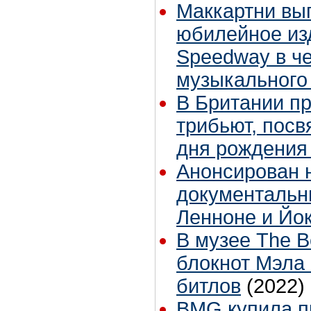
Маккартни вы
юбилейное из
Speedway в ч
музыкального
В Британии п
трибьют, пос
дня рождения
Анонсирован 
документальн
Ленноне и Йо
В музее The B
блокнот Мэла
битлов
(2022)
BMG купила п