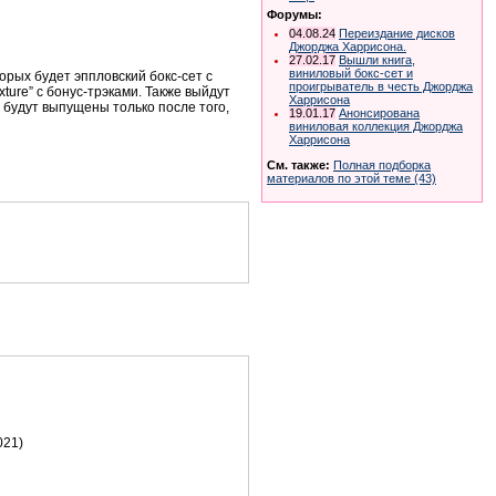
Форумы:
04.08.24
Переиздание дисков
Джорджа Харрисона.
27.02.17
Вышли книга,
виниловый бокс-сет и
орых будет эппловский бокс-сет с
проигрыватель в честь Джорджа
xture”
с бонус-трэками. Также выйдут
Харрисона
 будут выпущены только после того,
19.01.17
Анонсирована
виниловая коллекция Джорджа
Харрисона
См. также:
Полная подборка
материалов по этой теме (43)
021)