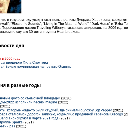
что в текущем году увидят свет новые релизы Джорджа Харрисона, среди кот
, “Electronic Sounds”, “Living In The Material World”, “Dark Horse” и “Extra Te
". Переиздания дисков Traveling
Wilburys
также запланированы на 2006 год, но
оектом по случаю 30-летия группы Heartbreakers
.
новости дня
 в 2006 году
ицы прошлого Фила Спектора
риан Белью номинирован на премию Grammy!
дня в разные годы
 новые фото со съемочной площадки
(2026)
ды-2022 исполнили песню Imagine
(2022)
(2021)
ы, которые когда-то были студией, где снимали обложку Sgt Pepper
(2021)
ера стал самой дорогой записью, когда-либо проданной сервисом Discogs
(2
 Band анонсируют в марте 2021 года
(2021)
группе Sparks
(2021)
ретий раз
(2021)