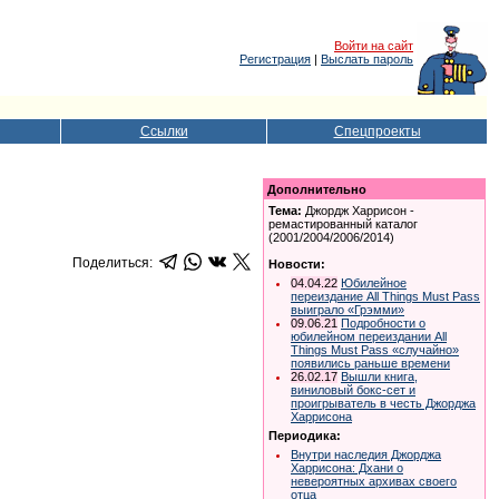
Войти на сайт
Регистрация
|
Выслать пароль
Ссылки
Спецпроекты
Дополнительно
Тема:
Джордж Харрисон -
ремастированный каталог
(2001/2004/2006/2014)
Поделиться:
Новости:
04.04.22
Юбилейное
переиздание All Things Must Pass
выиграло «Грэмми»
09.06.21
Подробности о
юбилейном переиздании All
Things Must Pass «случайно»
появились раньше времени
26.02.17
Вышли книга,
виниловый бокс-сет и
проигрыватель в честь Джорджа
Харрисона
Периодика:
Внутри наследия Джорджа
Харрисона: Дхани о
невероятных архивах своего
отца