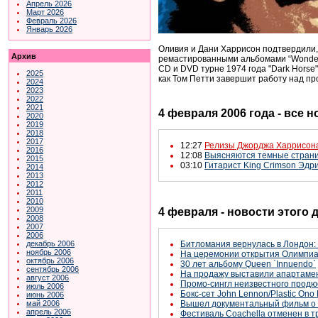
Апрель 2026
Март 2026
Февраль 2026
Январь 2026
Оливия и Дани Харрисон подтвердили, 
Архив
ремастированными альбомами “Wonderwall”
CD
и DVD
турне 1974 года "Dark
Horse
2025
как Том Петти завершит работу над пр
2024
2023
2022
2021
4 февраля 2006 года - все 
2020
2019
2018
2017
12:27
Релизы Джорджа Харрисона
2016
12:08
Выясняются темные стран
2015
03:10
Гитарист King Crimson Эд
2014
2013
2012
2011
2010
2009
4 февраля - новости этого 
2008
2007
2006
Битломания вернулась в Лондон:
декабрь 2006
ноябрь 2006
На церемонии открытия Олимпиа
октябрь 2006
30 лет альбому Queen `Innuendo`
сентябрь 2006
На продажу выставили апартамент
август 2006
Промо-сингл неизвестного продюс
июль 2006
Бокс-сет John Lennon/Plastic Ono
июнь 2006
Вышел документальный фильм о 
май 2006
апрель 2006
Фестиваль Coachella отменен в т