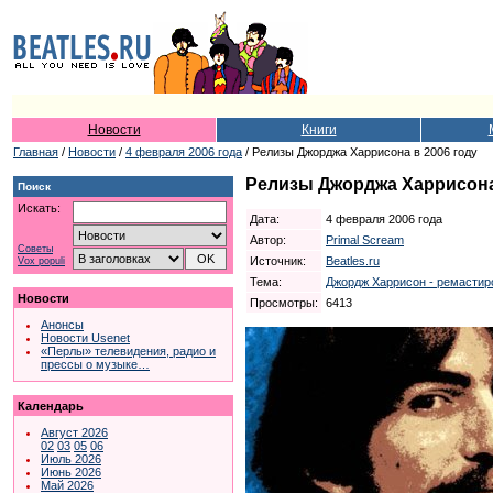
Новости
Книги
Главная
/
Новости
/
4 февраля 2006 года
/ Релизы Джорджа Харрисона в 2006 году
Релизы Джорджа Харрисона 
Поиск
Искать:
Дата:
4 февраля 2006 года
Автор:
Primal Scream
Советы
Источник:
Beatles.ru
Vox populi
Тема:
Джордж Харрисон - ремастиро
Новости
Просмотры:
6413
Анонсы
Новости Usenet
«Перлы» телевидения, радио и
прессы о музыке…
Календарь
Август 2026
02
03
05
06
Июль 2026
Июнь 2026
Май 2026