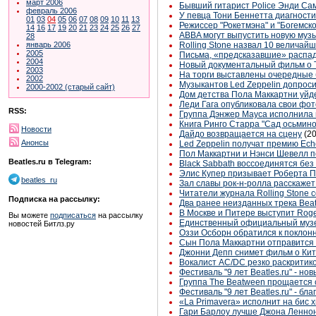
март 2006
Бывший гитарист Police Энди Са
февраль 2006
У певца Тони Беннетта диагност
01
03
04
05
06
07
08
09
10
11
13
Режиссер "Рокетмэна" и "Богемск
14
16
17
19
20
21
23
24
25
26
27
ABBA могут выпустить новую музы
28
Rolling Stone назвал 10 величай
январь 2006
2005
Письма, «предсказавшие» распад
2004
Новый документальный фильм о T
2003
На торги выставлены очередные
2002
Музыкантов Led Zeppelin допроси
2000-2002 (старый сайт)
Дом детства Пола Маккартни уйд
Леди Гага опубликовала свои фот
RSS:
Группа Дэнжер Мауса исполнила п
Книга Ринго Старра "Сад осьмино
Новости
Дайдо возвращается на сцену
(2
Анонсы
Led Zeppelin получат премию Ech
Пол Маккартни и Нэнси Шевелл п
Beatles.ru в Telegram:
Black Sabbath воссоединятся бе
Элис Купер призывает Роберта Пл
beatles_ru
Зал славы рок-н-ролла расскаже
Читатели журнала Rolling Stone 
Подписка на рассылку:
Два ранее неизданных трека Beat
В Москве и Питере выступит Roge
Вы можете
подписаться
на рассылку
Единственный официальный музе
новостей Битлз.ру
Оззи Осборн обратился к поклон
Сын Пола Маккартни отправится 
Джонни Депп снимет фильм о Ки
Вокалист AC/DC резко раскритик
Фестиваль "9 лет Beatles.ru" - но
Группа The Beatween прощается с
Фестиваль "9 лет Beatles.ru" - б
«La Primavera» исполнит на бис 
Гари Барлоу лучше Джона Ленно