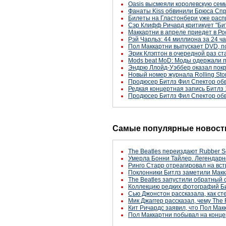
Oasis высмеяли королевскую сем
Фанаты Kiss обвинили Брюса Спр
Билеты на Гластонбери уже рас
Сэр Клифф Ричард критикует "Би
Маккартни в апреле приедет в Р
Рэй Чарльз: 44 миллиона за 24 ч
Пол Маккартни выпускает DVD, 
Эрик Клэптон в очередной раз ст
Mods beat MoD: Моды одержали 
Эндрю Ллойд-Уэббер оказал покр
Новый номер журнала Rolling Sto
Продюсер Битлз Фил Спектор обв
Редкая концертная запись Битлз 
Продюсер Битлз Фил Спектор обв
Самые популярные новости
The Beatles переиздают Rubber S
Умерла Бонни Тайлер. Легендарн
Ринго Старр отреагировал на вст
Поклонники Битлз заметили Макк
The Beatles запустили обратный 
Коллекцию редких фотографий Би
Сью Джонстон рассказала, как с
Мик Джаггер рассказал, чему The 
Кит Ричардс заявил, что Пол Макк
Пол Маккартни побывал на конце