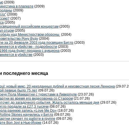
ью
(2009)
ингстина в плагиате
(2009)
проданы
(2009)
тлз"
(2008)
оссию?
(2007)
аса
(2005)
посвященный российским концертам
(2005)
ал отцом
(2005)
победу над Министерством обороны
(2004)
овительство Рону Вуду
(2004)
ne за 20 февраля 2003 года посвящен Битлз
(2003)
иняется в убийстве - подробности
(2003)
1966 года будет продана с аукциона
(2003)
иняется в убийстве
(2003)
 последнего месяца
oul: новый микс, 20 неизданных дублей и неизвестная песня Леннона
(29.07.2
ой певице было 75 лет
(09.07.26)
речу Пола Маккартни с туристами в Ливерпуле
(23.07.26)
артни во время его видеозвонка со Старром
(21.07.26)
отсчет до загадочного события. Ждать осталось меньше дня
(29.07.26)
тлз продали за £27,3 тысячи
(08.07.26)
терла раннюю запись «Love Me Do»
(18.07.26)
Rolling Stones научились у Битлз
(09.07.26)
артни скучает по работе в группе
(09.07.26)
рте Bon Jovi в Нью-Йорке
(14.07.26)