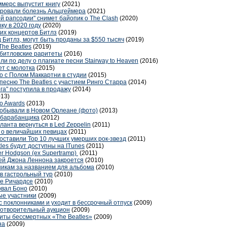
ммерс выпустит книгу
(2021)
ировали болезнь Альцгеймера
(2021)
ой рапсодии" снимет байопик о The Clash
(2020)
ку в 2020 году
(2020)
ших концертов Битлз
(2019)
 Битлз, могут быть проданы за $550 тысяч
(2019)
he Beatles
(2019)
 битловские раритеты
(2016)
ли по делу о плагиате песни Stairway to Heaven
(2016)
ет с молотка
(2015)
о с Полом Маккартни в студии
(2015)
есню The Beatles с участием Ринго Старра
(2014)
га" поступила в продажу
(2014)
013)
o Awards
(2013)
обывали в Новом Орлеане (фото)
(2013)
з барабанщика
(2012)
анта вернуться в Led Zeppelin
(2011)
т о величайших певицах
(2011)
составили Top 10 лучших умерших рок-звезд
(2011)
les будут доступны на ITunes
(2011)
r Hodgson (ex Supertramp)
(2011)
й Джона Леннона закроется
(2010)
никам за названием для альбома
(2010)
в гастрольный тур
(2010)
те Ричардсе
(2010)
овал Боно
(2010)
вые участники
(2009)
 поклонниками и уходит в бессрочный отпуск
(2009)
лаготворительный аукцион
(2009)
хиты бессмертных «The Beatles»
(2009)
на
(2009)