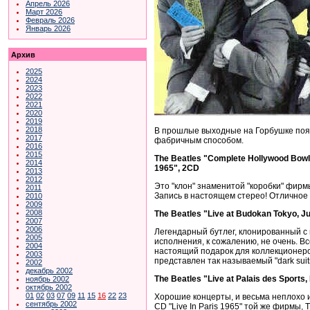
Апрель 2026
Март 2026
Февраль 2026
Январь 2026
Архив
2025
2024
2023
2022
2021
2020
2019
2018
В прошлые выходные на Горбушке поя
2017
фабричным способом.
2016
2015
The Beatles "Сomplete Hollywood Bowl
2014
1965", 2CD
2013
2012
Это "клон" знаменитой "коробки" фирмы
2011
Запись в настоящем стерео! Отличное
2010
2009
2008
The Beatles "Live at Budokan Tokyo, J
2007
2006
Легендарный бутлег, клонированный с из
2005
исполнения, к сожалению, не очень. Вс
2004
настоящий подарок для коллекционеров
2003
представлен так называемый "dark sui
2002
декабрь 2002
The Beatles "Live at Palais des Sports
ноябрь 2002
октябрь 2002
01
02
03
07
09
11
15
16
22
23
Хорошие концерты, и весьма неплохо из
сентябрь 2002
CD "Live In Paris 1965" той же фирмы,