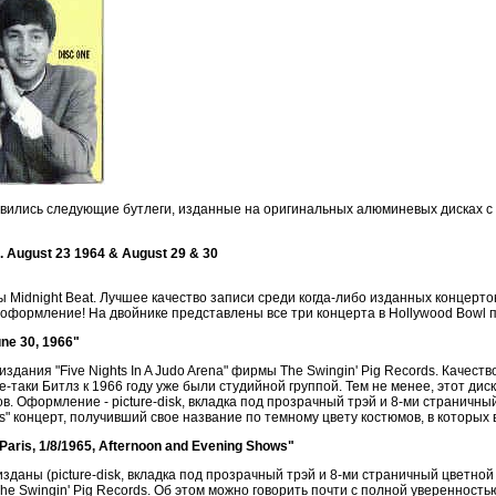
вились следующие бутлеги, изданные на оригинальных алюминевых дисках с
. August 23 1964 & August 29 & 30
 Midnight Beat. Лучшее качество записи среди когда-либо изданных концерто
 оформление! На двойнике представлены все три концерта в Hollywood Bowl 
une 30, 1966"
дания "Five Nights In A Judo Arena" фирмы The Swingin' Pig Records. Качество
е-таки Битлз к 1966 году уже были студийной группой. Тем не менее, этот дис
. Оформление - picture-disk, вкладка под прозрачный трэй и 8-ми страничны
ts" концерт, получивший свое название по темному цвету костюмов, в которых
, Paris, 1/8/1965, Afternoon and Evening Shows"
даны (picture-disk, вкладка под прозрачный трэй и 8-ми страничный цветной 
 The Swingin' Pig Records. Об этом можно говорить почти с полной уверенност