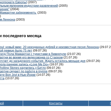
инопрокате Европы!
(2007)
ельным явлением индустрии развлечений
(2005)
ешение"
(2004)
 Маккартни забеременеть
(2003)
)
ям Леннона
(2003)
 последнего месяца
oul: новый микс, 20 неизданных дублей и неизвестная песня Леннона
(29.07.2
ой певице было 75 лет
(09.07.26)
речу Пола Маккартни с туристами в Ливерпуле
(23.07.26)
артни во время его видеозвонка со Старром
(21.07.26)
отсчет до загадочного события. Ждать осталось меньше дня
(29.07.26)
терла раннюю запись «Love Me Do»
(18.07.26)
Rolling Stones научились у Битлз
(09.07.26)
артни скучает по работе в группе
(09.07.26)
рте Bon Jovi в Нью-Йорке
(14.07.26)
тта
(10.07.26)
вой
Контакты