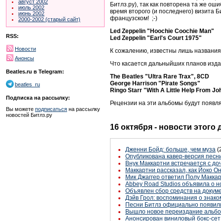
август 2002
Битлз.ру), так как повторена та же оши
июль 2002
время второго (и последнего) визита 
июнь 2002
французском! ;-)
2000-2002 (старый сайт)
Led Zeppelin "Hoochie Coochie Man"
RSS:
Led Zeppelin "Earl's Court 1975"
Новости
К сожалению, известны лишь названия
Анонсы
Что касается дальныйших планов изд
Beatles.ru в Telegram:
The Beatles "Ultra Rare Trax", 8CD
George Harrison "Pirate Songs"
beatles_ru
Ringo Starr "With A Little Help From J
Подписка на рассылку:
Рецензии на эти альбомы будут появля
Вы можете
подписаться
на рассылку
новостей Битлз.ру
16 октября - новости этого
Дженни Бойд: больше, чем муза
(
Опубликована кавер-версия песни 
Внук Маккартни встречается с до
Маккартни рассказал, как Йоко О
Мик Джаггер ответил Полу Маккар
Abbey Road Studios объявила о н
Объявлен сбор средств на докум
Дэйв Грол: воспоминания о знако
Песни Битлз официально появили
Вышло новое переиздание альбома
Анонсирован виниловый бокс-сет Б