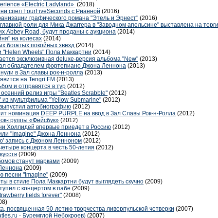
erience «Electric Ladyland»
(2018)
тни спел FourFiveSeconds с Рианной
(2016)
ранизации графического романа "Этель и Эрнест"
(2016)
лавной роли для Мика Джаггера в "Заводном апельсине" выставлена на торг
их Abbey Road, будут проданы с аукциона
(2014)
йня" на колесах
(2014)
ых богатых покойных звезд
(2014)
и "Helen Wheels" Пола Маккартни
(2014)
ается эксклюзивная deluxe-версия альбома "New"
(2013)
тал обладателем фортепиано Джона Леннона
(2013)
нули в Зал славы рок-н-ролла
(2013)
явится на Tengri FM
(2013)
бом и отправятся в тур
(2012)
сенний релиз игры "Beatles Scrabble"
(2012)
 из мультфильма "Yellow Submarine"
(2012)
 выпустил автобиографию
(2012)
отит номинация DEEP PURPLE на ввод в Зал Славы Рок-н-Ролла
(2012)
ок-группы «Фейсбук»
(2012)
ни Холлидей впервые приедет в Россию
(2012)
или "Imagine" Джона Леннона
(2012)
ю' запись с Джоном Ленноном
(2012)
четыре концерта в честь 50-летия
(2012)
кусств
(2009)
бомов станут марками
(2009)
 Леннона
(2009)
 песни "Imagine"
(2009)
ты в стиле Пола Маккартни будут выглядеть скучно
(2009)
упил с концертом в пабе
(2009)
awberry fields forever"
(2008)
08)
ка, посвященная 50-летию творчества ливерпульской четверки
(2007)
tles.ru - Буремглой Небокроев)
(2007)