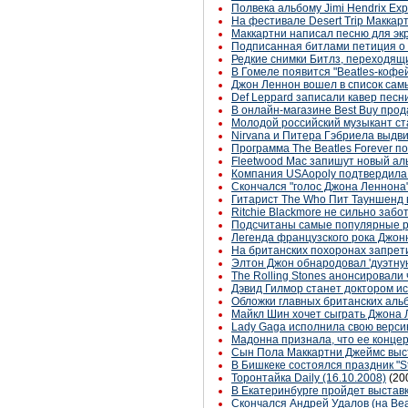
Полвека альбому Jimi Hendrix Exp
На фестивале Desert Trip Маккар
Маккартни написал песню для эк
Подписанная битлами петиция о г
Редкие снимки Битлз, переходящ
В Гомеле появится "Beatles-кофе
Джон Леннон вошел в список сам
Def Leppard записали кавер песн
В онлайн-магазине Best Buy прод
Молодой российский музыкант с
Nirvana и Питера Гэбриела выдви
Программа The Beatles Forever по
Fleetwood Mac запишут новый аль
Компания USAopoly подтвердила о
Скончался "голос Джона Леннона"
Гитарист The Who Пит Тауншенд
Ritchie Blackmore не сильно заб
Подсчитаны самые популярные р
Легенда французского рока Джон
На британских похоронах запрет
Элтон Джон обнародовал 'дуэтну
The Rolling Stones анонсировали 
Дэвид Гилмор станет доктором ис
Обложки главных британских аль
Майкл Шин хочет сыграть Джона
Lady Gaga исполнила свою версию
Мадонна признала, что ее концер
Сын Пола Маккартни Джеймс выст
В Бишкеке состоялся праздник "Str
Торонтайка Daily (16.10.2008)
(20
В Екатеринбурге пройдет выстав
Скончался Андрей Удалов (на Bea