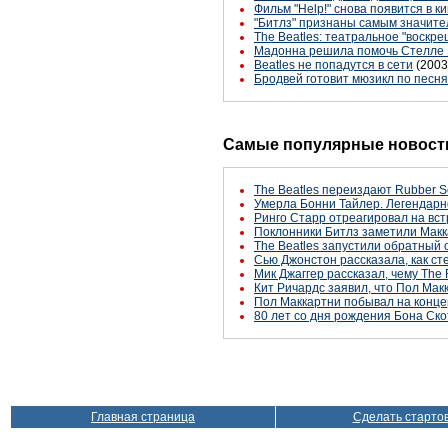
Фильм "Help!" снова появится в к
"Битлз" признаны самым значит
The Beatles: театральное "воскр
Мадонна решила помочь Стелле
Beatles не попадутся в сети
(2003
Бродвей готовит мюзикл по песн
Самые популярные новости
The Beatles переиздают Rubber S
Умерла Бонни Тайлер. Легендарн
Ринго Старр отреагировал на вст
Поклонники Битлз заметили Макк
The Beatles запустили обратный 
Сью Джонстон рассказала, как с
Мик Джаггер рассказал, чему The 
Кит Ричардс заявил, что Пол Макк
Пол Маккартни побывал на конце
80 лет со дня рождения Бона Ско
Главная страница
Сделать старто