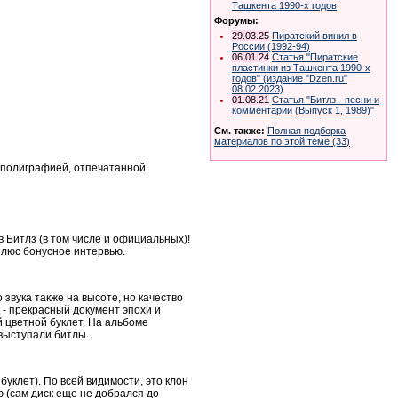
Ташкента 1990-х годов
Форумы:
29.03.25
Пиратский винил в
России (1992-94)
06.01.24
Статья "Пиратские
пластинки из Ташкента 1990-х
годов" (издание "Dzen.ru"
08.02.2023)
01.08.21
Статья "Битлз - песни и
комментарии (Выпуск 1, 1989)"
См. также:
Полная подборка
материалов по этой теме (33)
 полиграфией, отпечатанной
в Битлз (в том числе и официальных)!
плюс бонусное интервью.
 звука также на высоте, но качество
к - прекрасный документ эпохи и
й цветной буклет. На альбоме
 выступали битлы.
буклет). По всей видимости, это клон
ью (сам диск еще не добрался до