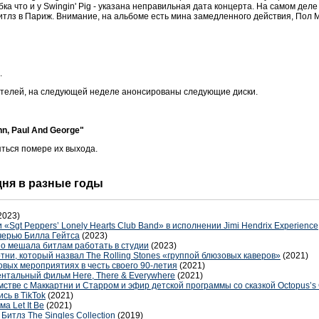
бка что и у Swingin' Pig - указана неправильная дата концерта. На самом деле
Битлз в Париж. Внимание, на альбоме есть мина замедленного действия, Пол 
.
ателей, на следующей неделе анонсированы следующие диски.
ohn, Paul And George"
ться помере их выхода.
 дня в разные годы
2023)
«Sgt Peppers’ Lonely Hearts Club Band» в исполнении Jimi Hendrix Experience
черью Билла Гейтса
(2023)
но мешала битлам работать в студии
(2023)
тни, который назвал The Rolling Stones «группой блюзовых каверов»
(2021)
овых мероприятиях в честь своего 90-летия
(2021)
ентальный фильм Here, There & Everywhere
(2021)
мстве с Маккартни и Старром и эфир детской программы со сказкой Octopus’s
сь в TikTok
(2021)
 Let It Be
(2021)
итлз The Singles Collection
(2019)