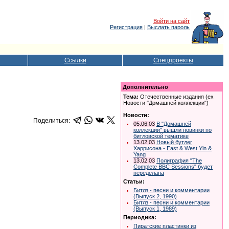
Войти на сайт
Регистрация
|
Выслать пароль
Ссылки
Спецпроекты
Дополнительно
Тема:
Отечественные издания (ex
Новости "Домашней коллекции")
Новости:
Поделиться:
05.06.03
В "Домашней
коллекции" вышли новинки по
битловской тематике
13.02.03
Новый бутлег
Харрисона - East & West Yin &
Yang
13.02.03
Полиграфия "The
Complete BBC Sessions" будет
переделана
Статьи:
Битлз - песни и комментарии
(Выпуск 2, 1990)
Битлз - песни и комментарии
(Выпуск 1, 1989)
Периодика:
Пиратские пластинки из