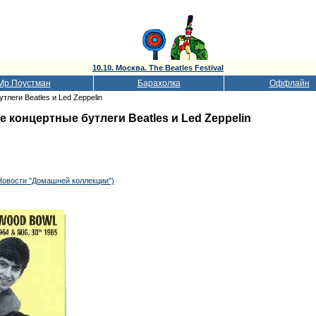
10.10. Москва. The Beatles Festival
Мр.Поустман
Барахолка
Оффлайн
леги Beatles и Led Zeppelin
 концертные бутлеги Beatles и Led Zeppelin
Новости "Домашней коллекции")