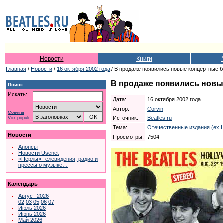
Новости
Книги
Главная
/
Новости
/
16 октября 2002 года
/ В продаже появились новые концертные бут
В продаже появились новые
Поиск
Искать:
Дата:
16 октября 2002 года
Автор:
Corvin
Советы
Источник:
Beatles.ru
Vox populi
Тема:
Отечественные издания (ex 
Новости
Просмотры:
7504
Анонсы
Новости Usenet
«Перлы» телевидения, радио и
прессы о музыке…
Календарь
Август 2026
02
03
05
06
07
Июль 2026
Июнь 2026
Май 2026