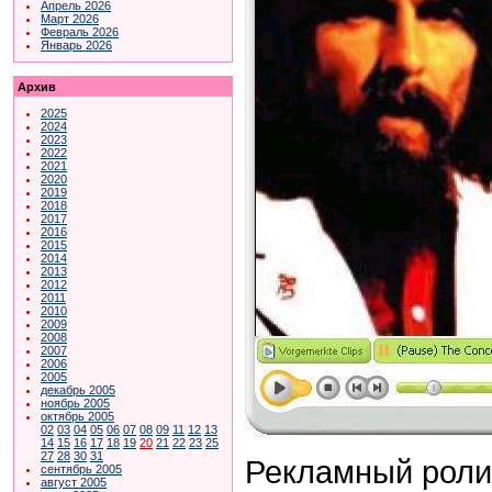
Апрель 2026
Март 2026
Февраль 2026
Январь 2026
Архив
2025
2024
2023
2022
2021
2020
2019
2018
2017
2016
2015
2014
2013
2012
2011
2010
2009
2008
2007
2006
2005
декабрь 2005
ноябрь 2005
октябрь 2005
02
03
04
05
06
07
08
09
11
12
13
14
15
16
17
18
19
20
21
22
23
25
27
28
30
31
Рекламный ролик
сентябрь 2005
август 2005