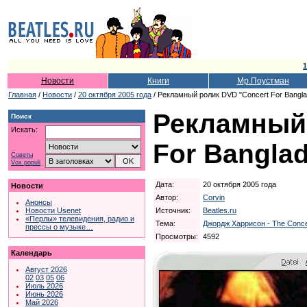
1
Новости
Книги
Мр.Поустман
Главная
/
Новости
/
20 октября 2005 года
/ Рекламный ролик DVD "Concert For Bangl
Рекламный 
Поиск
Искать:
For Bangla
Советы
Vox populi
Дата:
20 октября 2005 года
Новости
Автор:
Corvin
Анонсы
Источник:
Beatles.ru
Новости Usenet
«Перлы» телевидения, радио и
Тема:
Джордж Харрисон - The Concer
прессы о музыке…
Просмотры:
4592
Календарь
Август 2026
02
03
05
06
Июль 2026
Июнь 2026
Май 2026