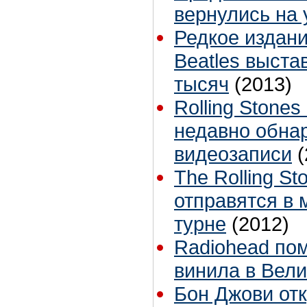
вернулись на 
Редкое издани
Beatles выста
тысяч
(2013)
Rolling Stones
недавно обна
видеозаписи
(
The Rolling S
отправятся в 
турне
(2012)
Radiohead по
винила в Вел
Бон Джови от