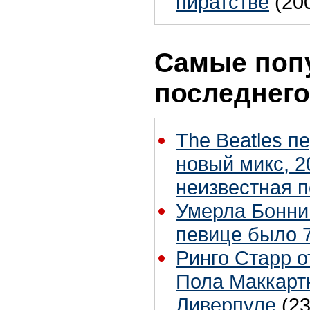
пиратстве
(20
Самые поп
последнего
The Beatles п
новый микс, 2
неизвестная 
Умерла Бонни
певице было 7
Ринго Старр о
Пола Маккартн
Ливерпуле
(23