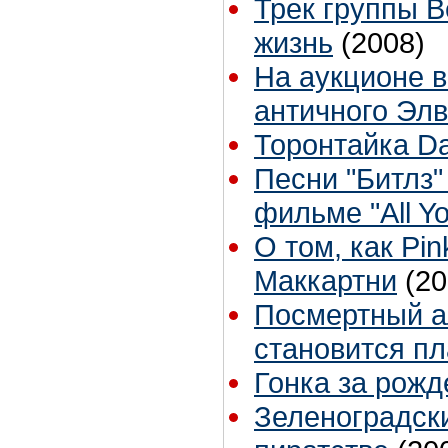
Трек группы 
жизнь
(2008)
На аукционе в
античного Эл
Торонтайка Dai
Песни "Битлз"
фильме "All Yo
О том, как Pin
Маккартни
(20
Посмертный а
становится п
Гонка за рож
Зеленоградск