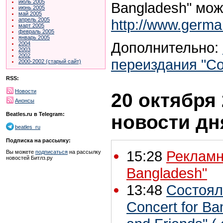
июль 2005
Bangladesh" мож
июнь 2005
май 2005
http://www.german
апрель 2005
март 2005
февраль 2005
январь 2005
Дополнительно:
2004
2003
2002
переиздания "Co
2000-2002 (старый сайт)
RSS:
Новости
20 октября 
Анонсы
Beatles.ru в Telegram:
новости дн
beatles_ru
Подписка на рассылку:
15:28
Рекламн
Вы можете
подписаться
на рассылку
новостей Битлз.ру
Bangladesh"
13:48
Состоял
Concert for B