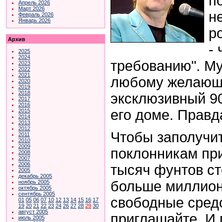
п
Апрель 2026
Март 2026
н
Февраль 2026
Январь 2026
р
Архив
-
2025
2024
требованию". Му
2023
2022
2021
любому желающ
2020
2019
2018
эксклюзивный 9
2017
2016
его доме. Правда
2015
2014
2013
2012
Чтобы заполучи
2011
2010
2009
поклонникам пр
2008
2007
2006
тысяч фунтов сте
2005
декабрь 2005
больше миллион
ноябрь 2005
октябрь 2005
сентябрь 2005
свободные средс
01
05
06
07
10
12
13
14
15
16
17
19
20
21
22
23
24
26
27
28
29
30
август 2005
приглашайте. И 
июль 2005