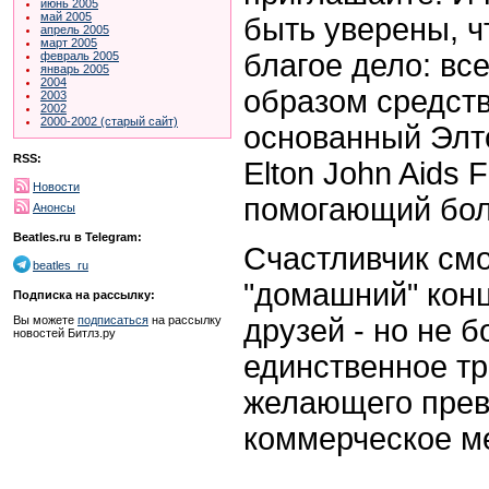
июнь 2005
май 2005
быть уверены, 
апрель 2005
март 2005
благое дело: вс
февраль 2005
январь 2005
2004
образом средств
2003
2002
2000-2002 (старый сайт)
основанный Эл
RSS:
Elton John Aids 
Новости
помогающий бо
Анонсы
Beatles.ru в Telegram:
Счастливчик смо
beatles_ru
"домашний" конц
Подписка на рассылку:
друзей - но не б
Вы можете
подписаться
на рассылку
новостей Битлз.ру
единственное тр
желающего прев
коммерческое м