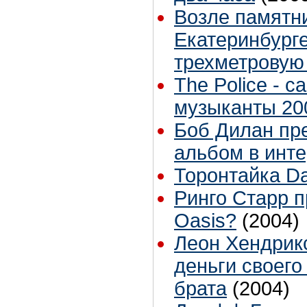
Возле памятни
Екатеринбург
трехметровую
The Police - 
музыканты 20
Боб Дилан пр
альбом в инт
Торонтайка Dai
Ринго Старр п
Oasis?
(2004)
Леон Хендрикс
деньги своего
брата
(2004)