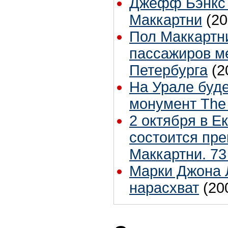
Джефф Бэнкс 
Маккартни
(20
Пол Маккартн
пассажиров м
Петербурга
(2
На Урале буде
монумент The 
2 октября в Е
состоится пр
Маккартни. 73
Марки Джона 
нарасхват
(20