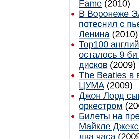
Fame
(2010)
В Воронеже Э
потеснил с пь
Ленина
(2010)
Top100 англий
осталось 9 би
дисков
(2009)
The Beatles в
ЦУМА
(2009)
Джон Лорд сы
оркестром
(20
Билеты на пр
Майкле Джекс
два часа
(200