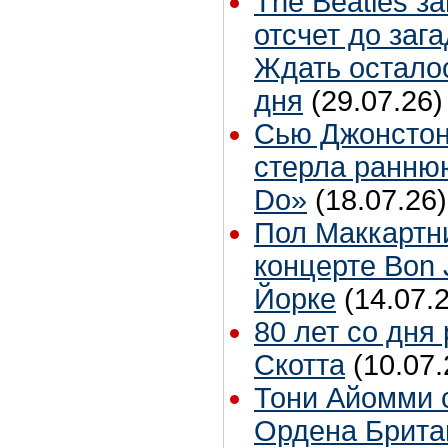
The Beatles з
отсчет до заг
Ждать остало
дня
(29.07.26)
Сью Джонстон
стерла ранню
Do»
(18.07.26)
Пол Маккартн
концерте Bon 
Йорке
(14.07.
80 лет со дня
Скотта
(10.07.
Тони Айомми 
Ордена Брита