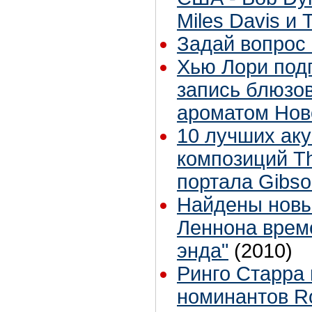
Miles Davis и 
Задай вопрос 
Хью Лори подп
запись блюзов
ароматом Нов
10 лучших аку
композиций Th
портала Gibs
Найдены новы
Леннона време
энда"
(2010)
Ринго Старра 
номинантов Ro