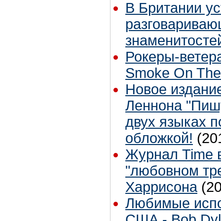
В Британии ус
разговариваю
знаменитосте
Рокеры-ветер
Smoke On The
Новое издани
Леннона "Пишу
двух языках п
обложкой!
(20
Журнал Time 
"любовном тр
Харрисона
(2
Любимые испо
США - Bob Dyl