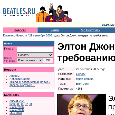
10.10. Мо
Новости
Книги
Мр.Поустман
Главная
/
Новости
/
29 сентября 2005 года
/ Элтон Джон: концерт по требованию
Элтон Джон
Поиск
Искать:
требовани
Советы
Vox populi
Дата:
29 сентября 2005 года
Новости
Разместил:
Grigory
Анонсы
Источник:
Music.com.ua
Новости Usenet
«Перлы» телевидения, радио и
Тема:
Elton John
прессы о музыке…
Просмотры:
4261
Календарь
Э
Август 2026
02
03
05
06
07
08
п
Июль 2026
Июнь 2026
Май 2026