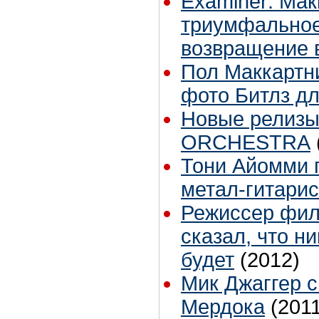
Examiner: Ма
триумфальное
возвращение 
Пол Маккартн
фото Битлз дл
Новые релиз
ORCHESTRA
Тони Айомми 
метал-гитари
Режиссер фил
сказал, что н
будет
(2012)
Мик Джаггер с
Мердока
(201