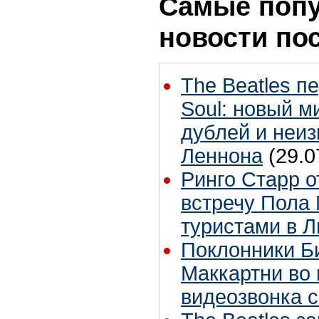
Самые поп
новости по
The Beatles п
Soul: новый м
дублей и неиз
Леннона
(29.0
Ринго Старр о
встречу Пола 
туристами в 
Поклонники Б
Маккартни во 
видеозвонка 