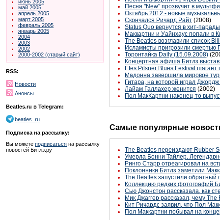
июнь 2005
Песня "New" прозвучит в мультф
май 2005
Октябрь 2012 - новые музыкальн
апрель 2005
март 2005
Скончался Ричард Райт
(2008)
февраль 2005
Status Quo вернутся в хит-парад
январь 2005
Маккартни и Уайнхаус попали в К
2004
The Beatles возглавили список Bi
2003
Исламисты пригрозили смертью 
2002
Торонтайка Daily (15.09.2008)
(20
2000-2002 (старый сайт)
Концертная афиша Битлз выстав
Efes Pilsner Blues Festival шагает
RSS:
Мадонна завершила мировое турне
Гитара, на которой играл Джордж
Новости
Лайам Галлахер женится
(2002)
Анонсы
Пол МакКартни наконец-то выпус
Beatles.ru в Telegram:
beatles_ru
Самые популярные новости
Подписка на рассылку:
Вы можете
подписаться
на рассылку
The Beatles переиздают Rubber S
новостей Битлз.ру
Умерла Бонни Тайлер. Легендарн
Ринго Старр отреагировал на вст
Поклонники Битлз заметили Макк
The Beatles запустили обратный 
Коллекцию редких фотографий Би
Сью Джонстон рассказала, как с
Мик Джаггер рассказал, чему The 
Кит Ричардс заявил, что Пол Макк
Пол Маккартни побывал на конце