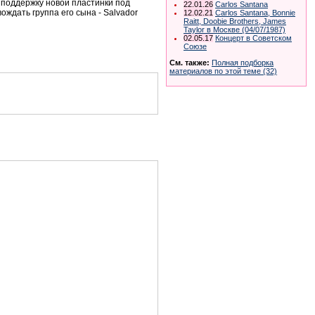
 поддержку новой пластинки под
22.01.26
Carlos Santana
ождать группа его сына - Salvador
12.02.21
Carlos Santana, Bonnie
Raitt, Doobie Brothers, James
Taylor в Москве (04/07/1987)
02.05.17
Концерт в Советском
Союзе
См. также:
Полная подборка
материалов по этой теме (32)