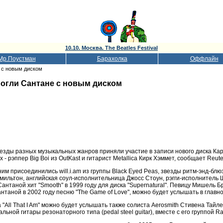
10.10. Москва. The Beatles Festival
Мр.Поустман
Барахолка
Оффлайн
 с новым диском
огли Сантане с новым диском
езды разных музыкальных жанров приняли участие в записи нового диска Карл
х - рэппер Big Boi из OutKast и гитарист Metallica Кирк Хэммет, сообщает Reute
ним присоединились will.i.am из группы Black Eyed Peas, звезды ритм-энд-б
мильтон, английская соул-исполнительница Джосс Стоун, рэгги-исполнитель 
Сантаной хит "Smooth" в 1999 году для диска "Supernatural". Певицу Мишель Б
нтаной в 2002 году песню "The Game of Love", можно будет услышать в главном 
 "All That I Am" можно будет услышать также солиста Aerosmith Стивена Тай
альной гитары резонаторного типа (pedal steel guitar), вместе с его группой R