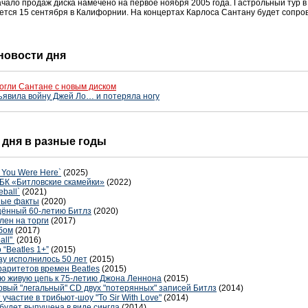
чало продаж диска намечено на первое ноября 2005 года. Гастрольный тур в
ается 15 сентября в Калифорнии. На концертах Карлоса Сантану будет сопров
 новости дня
огли Сантане с новым диском
ъявила войну Джей Ло… и потеряла ногу
о дня в разные годы
 You Were Here`
(2025)
БК «Битловские скамейки»
(2022)
ball`
(2021)
дные факты
(2020)
щённый 60-летию Битлз
(2020)
лен на торги
(2017)
бом
(2017)
all"
(2016)
“Beatles 1+”
(2015)
ay исполнилось 50 лет
(2015)
раритетов времен Beatles
(2015)
ю живую цепь к 75-летию Джона Леннона
(2015)
рвый "легальный" CD двух "потерянных" записей Битлз
(2014)
участие в трибьют-шоу "To Sir With Love"
(2014)
 будет выпущена в виде сингла
(2014)