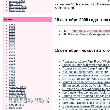
На
Апрель 2026
названием "Embrace Your Light" начин
Март 2026
Февраль 2026
Santana Band.
Январь 2026
15 сентября 2005 года - все
Архив
2025
2024
16:21
Рэпперы и металлисты пом
2023
2022
16:08
Хэзер Миллс-Маккартни об
2021
2020
2019
2018
2017
15 сентября - новости этог
2016
2015
2014
2013
Полвека альбому Pink Floyd `Wish
2012
Завершён первый этап проекта У
2011
Полвека альбому Deep Purple `Fire
2010
И снова о «Yesterday». Неочеви
2009
Битломанский фестиваль, посвя
2008
2007
Ситар из Norwegian Wood выстав
2006
Ринго Старр выпустил новый аль
2005
45 лет альбому Deep Purple "Fireb
декабрь 2005
6 ноября выйдет коллекция видео 
ноябрь 2005
Как будто «Вчера»: песне Yesterd
октябрь 2005
Ринго Старр объявил о продаже 
сентябрь 2005
01
05
06
07
10
12
13
14
15
16
17
Йоко Оно построит самую длинну
19
20
21
22
23
24
26
27
28
29
30
Компания Kutmusic выпустила пе
август 2005
Трое экс-участников Wings примут 
июль 2005
Песня Маккартни из игры Destiny