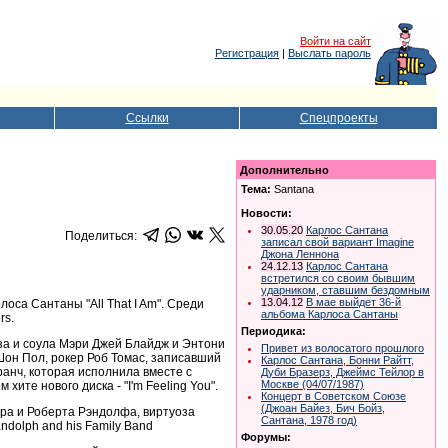
Войти на сайт
Регистрация
|
Выслать пароль
Ссылки
Спецпроекты
Дополнительно
Тема:
Santana
Новости:
30.05.20
Карлос Сантана
Поделиться:
записал свой вариант Imagine
Джона Леннона
24.12.13
Карлос Сантана
встретился со своим бывшим
ударником, ставшим бездомным
13.04.12
В мае выйдет 36-й
оса Сантаны "All That I Am". Среди
альбома Карлоса Сантаны
rs.
Периодика:
люза и соула Мэри Джей Блайдж и Энтони
Привет из волосатого прошлого
Шон Пол, рокер Роб Томас, записавший
Карлос Сантана, Бонни Райтт,
ранч, которая исполнила вместе с
Дуби Бразерз, Джеймс Тейлор в
Москве (04/07/1987)
хите нового диска - "I'm Feeling You".
Концерт в Советском Союзе
(Джоан Байез, Бич Бойз,
лера и Роберта Рэндолфа, виртуоза
Сантана, 1978 год)
andolph and his Family Band
Форумы: