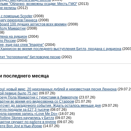
ильме "Облачно, возможны осадки: Месть ГМО"
(2013)
ые релизы
(2012)
ы с помощью Scooter
(2008)
нигу рекордов Гиннеса
(2008)
llboard 100 лучших артистов всех времен
(2008)
Полу Маккартни
(2008)
08)
лена на аукцион
(2004)
 по России
(2004)
, еще раз спев "Imagine"
(2004)
 Харрисон во время последнего выступления Битлз, продана с аукциона
(2003
тит "потерянную" битловскую песню
(2002)
 последнего месяца
oul: новый микс, 20 неизданных дублей и неизвестная песня Леннона
(29.07.2
ой певице было 75 лет
(09.07.26)
речу Пола Маккартни с туристами в Ливерпуле
(23.07.26)
артни во время его видеозвонка со Старром
(21.07.26)
отсчет до загадочного события. Ждать осталось меньше дня
(29.07.26)
тлз продали за £27,3 тысячи
(08.07.26)
терла раннюю запись «Love Me Do»
(18.07.26)
Rolling Stones научились у Битлз
(09.07.26)
артни скучает по работе в группе
(09.07.26)
рте Bon Jovi в Нью-Йорке
(14.07.26)