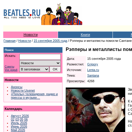
Новости
Книги
Главная
/
Новости
/
15 сентября 2005 года
/ Рэпперы и металлисты помогли Сантане
Рэпперы и металлисты пом
Поиск
Искать:
Дата:
15 сентября 2005 года
Разместил:
Grigory
Советы
Источник:
Lenta.ru
Vox populi
Тема:
Santana
Новости
Просмотры:
4268
Анонсы
Зв
Новости Usenet
ни
«Перлы» телевидения, радио и
прессы о музыке…
К 
Га
Календарь
с 
Са
Август 2026
02
03
05
06
На
Июль 2026
ст
Июнь 2026
Май 2026