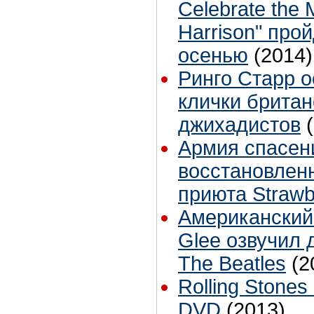
Celebrate the 
Harrison" про
осенью
(2014)
Ринго Старр о
клички британ
джихадистов
Армия спасен
восстановлен
приюта Strawbe
Американский
Glee озвучил 
The Beatles
(2
Rolling Stone
DVD
(2013)