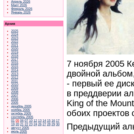
Апрель 2026
Март 2026
Февраль 2026
Январь 2026
Архив
2025
2024
2023
2022
2021
2020
2019
2018
2017
7 ноября 2005 К
2016
2015
2014
двойной альбом,
2013
2012
- первый ее диск
2011
2010
2009
в преддверии ал
2008
2007
2006
King of the Mou
2005
декабрь 2005
ноябрь 2005
обоих проектов 
октябрь 2005
сентябрь 2005
01
05
06
07
10
12
13
14
15
16
17
Предыдущий ал
19
20
21
22
23
24
26
27
28
29
30
август 2005
июль 2005