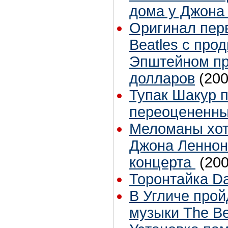
дома у Джона
Оригинал перв
Beatles с пр
Эпштейном пр
долларов
(200
Тупак Шакур 
переоцененн
Меломаны хот
Джона Леннон
концерта
(200
Торонтайка Dai
В Угличе про
музыки The Be