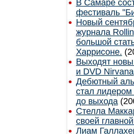
В Самаре сос
фестиваль "Би
Новый сентяб
журнала Rolli
большой стат
Харрисоне.
(2
Выходят новы
и DVD Nirvana
Дебютный аль
стал лидером 
до выхода
(20
Стелла Макка
своей главной
Лиам Галлахе