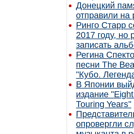
Донецкий памя
отправили на
Ринго Старр с
2017 году, но 
записать аль
Регина Спект
песни The Bea
"Кубо. Легенд
В Японии вый
издание "Eigh
Touring Years"
Представител
опровергли сл
музыканта в 