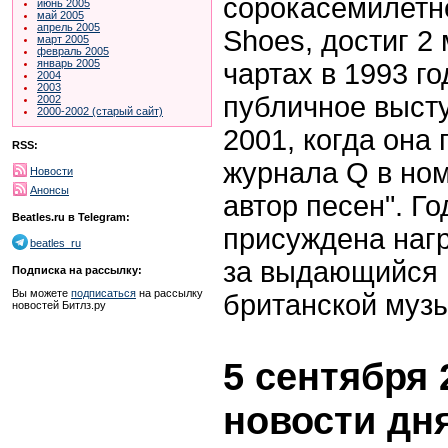
сорокасемилетн
июнь 2005
май 2005
апрель 2005
Shoes, достиг 2
март 2005
февраль 2005
январь 2005
чартах в 1993 го
2004
2003
публичное выст
2002
2000-2002 (старый сайт)
2001, когда она
RSS:
журнала Q в но
Новости
Анонсы
автор песен". Г
Beatles.ru в Telegram:
присуждена наг
beatles_ru
за выдающийся 
Подписка на рассылку:
Вы можете
подписаться
на рассылку
британской музы
новостей Битлз.ру
5 сентября 
новости дн