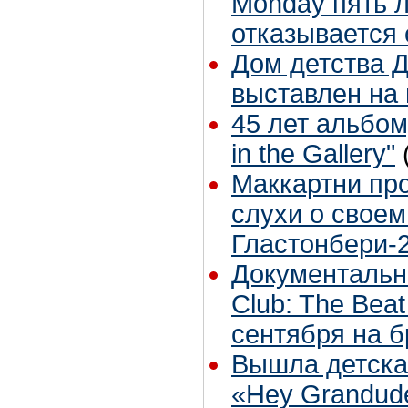
Monday пять л
отказывается 
Дом детства 
выставлен на
45 лет альбому
in the Gallery"
Маккартни пр
слухи о своем
Гластонбери-
Документальн
Club: The Bea
сентября на 
Вышла детска
«Hey Grandud