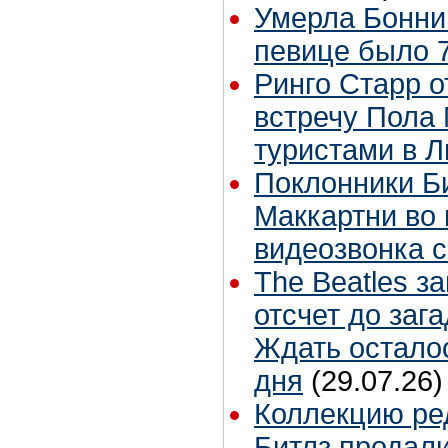
Умерла Бонни
певице было 7
Ринго Старр о
встречу Пола 
туристами в 
Поклонники Б
Маккартни во 
видеозвонка 
The Beatles з
отсчет до заг
Ждать остало
дня
(29.07.26)
Коллекцию ре
Битлз продали