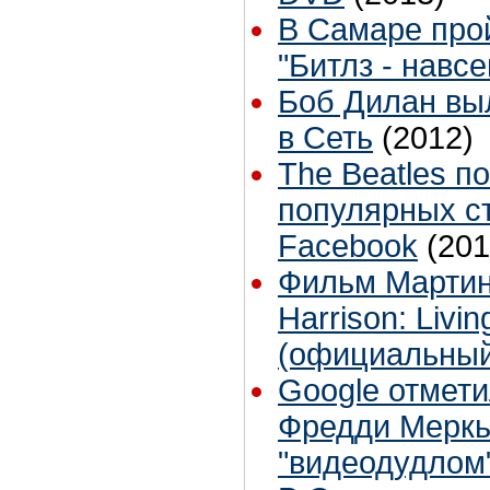
В Самаре про
"Битлз - навсе
Боб Дилан вы
в Сеть
(2012)
The Beatles п
популярных с
Facebook
(201
Фильм Мартин
Harrison: Livin
(официальный
Google отмет
Фредди Мерк
"видеодудлом