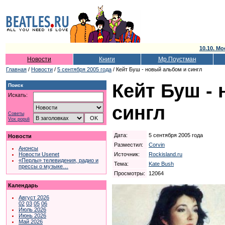
10.10. Мо
Новости
Книги
Мр.Поустман
Главная
/
Новости
/
5 сентября 2005 года
/ Кейт Буш - новый альбом и сингл
Кейт Буш -
Поиск
Искать:
сингл
Советы
Vox populi
Дата:
5 сентября 2005 года
Новости
Разместил:
Corvin
Анонсы
Источник:
Rockisland.ru
Новости Usenet
«Перлы» телевидения, радио и
Тема:
Kate Bush
прессы о музыке…
Просмотры:
12064
Календарь
Август 2026
02
03
05
06
Июль 2026
Июнь 2026
Май 2026