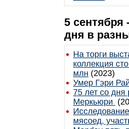
5 сентября 
дня в разн
На торги выст
коллекция ст
млн
(2023)
Умер Гэри Ра
75 лет со дня
Меркьюри
(2
Исследование
мясоед, участ