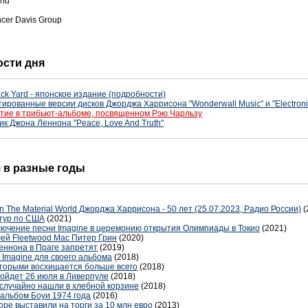
and
ncer Davis Group
ости дня
ack Yard - японское издание (подробности)
рованные версии дисков Джорджа Харрисона "Wonderwall Music" и "Electroni
тие в трибьют-альбоме, посвященном Рэю Чарльзу
к Джона Леннона "Peace, Love And Truth"
я в разные годы
In The Material World Джорджа Харрисона - 50 лет (25.07.2023, Радио России)
(
 тур по США
(2021)
ючение песни Imagine в церемонию открытия Олимпиады в Токио
(2021)
лей Fleetwood Mac Питер Грин
(2020)
еннона в Праге запретят
(2019)
 Imagine для своего альбома
(2018)
оторыми восхищается больше всего
(2018)
ойдет 26 июля в Ливерпуле
(2018)
случайно нашли в хлебной корзине
(2018)
альбом Боуи 1974 года
(2016)
оре выставили на торги за 10 млн евро
(2013)