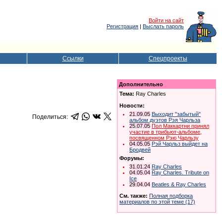
Войти на сайт
Регистрация
|
Выслать пароль
Ссылки
Спецпроекты
Дополнительно
Тема:
Ray Charles
Новости:
21.09.05
Выходит "забытый"
Поделиться:
альбом дуэтов Рэя Чарльза
25.07.05
Пол Маккартни принял
участие в трибьют-альбоме,
посвященном Рэю Чарльзу
04.05.05
Рэй Чарльз выйдет на
Бродвей
Форумы:
31.01.24
Ray Charles
04.05.04
Ray Charles. Tribute on
Ice
29.04.04
Beatles & Ray Charles
См. также:
Полная подборка
материалов по этой теме (17)