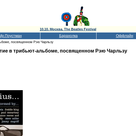
10.10. Москва. The Beatles Festival
Мр.Поустман
Барахолка
Оффлайн
льбоме, посвященном Рэю Чарльзу
стие в трибьют-альбоме, посвященном Рэю Чарльзу