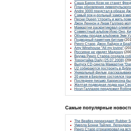
Саша Барон Коэн не станет Фре
План обновления ливерпульского
Andre 3000 предстал в образе Д
Cамый рок-н-рольный замок в ми
Песни Queen 'строить и жить пом
Джон Леннон и Лиам Галлхер мог
Маккартни раскритиковал олимпи
Совместный альбом Йоко Оно, Ки
Объемы продаж альбомов Эми Уа
Подводный памятник битлам
(20
Ринго Старр, Джон Лайдон и Бра
Amy Winehouse "All my loving"
(20
Россияне не увидят Мадонну
(200
Внучка Ринго Старра создала со
Торонтайка Daily (25.07.2008)
(20
Выпуск CD-сингла Маккартни "Da
U2 собираются построить в Дубл
Уникальный фильм, рассказывающ
20 июля в Берлине состоялся тр
Последнее письмо Харрисона был
Желтая подводная лодка над Се
Ноэл Галлахер пердложил Rolling
Самые популярные новости
The Beatles переиздают Rubber S
Умерла Бонни Тайлер. Легендарн
Ринго Старр отреагировал на вст