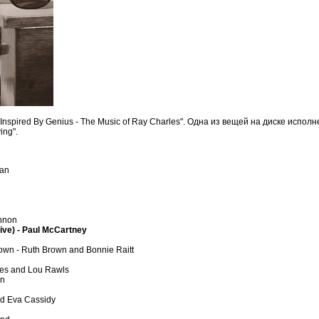
nspired By Genius - The Music of Ray Charles". Одна из вещей на диске испол
ing".
ran
annon
live) - Paul McCartney
Town - Ruth Brown and Bonnie Raitt
eves and Lou Rawls
on
nd Eva Cassidy