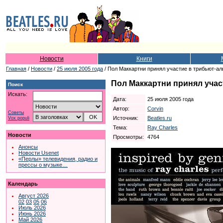
Новости
Книги
Главная
/
Новости
/
25 июля 2005 года
/ Пол Маккартни принял участие в трибьют-а
Пол Маккартни принял уча
Поиск
Искать:
Дата:
25 июля 2005 года
Автор:
Corvin
Советы
Источник:
Beatles.ru
Vox populi
Тема:
Ray Charles
Новости
Просмотры:
4764
Анонсы
Новости Usenet
«Перлы» телевидения, радио и
прессы о музыке…
Календарь
Август 2026
02
03
05
06
Июль 2026
Июнь 2026
Май 2026