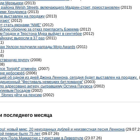
дди Меркьюри
(2013)
 района Welsh Streets, включающего Мадрин-стрит, приостановлен
(2013)
жими Хендрикса
(2013)
ре выставлен на продажу
(2013)
огают'
(2012)
ут стать иконами “NME”
(2012)
йскую сборную за отказ пригласить Бэкхема
(2012)
м Гордон и Терстона Мура выйдет в сентябре
(2012)
йнхаус выросли в 37 раз
(2011)
11)
йан Уилсон получили награды Mojo Awards
(2011)
11)
8)
бственную группу
(2008)
08)
nce Tonight" отменён
(2007)
ине небоскрёб
(2006)
ий об одном из дней Джона Леннона, сегодня будет выставлен на продажу.
адиционный "Фестиваль немецких битломанов"
(2003)
о адресовано актеру, сыгравшему Остина Пауэрса
(2002)
ргиевым Посадом
(2002)
 Stones уйти на пенсию
(2002)
 последнего месяца
oul: новый микс, 20 неизданных дублей и неизвестная песня Леннона
(29.07.2
ой певице было 75 лет
(09.07.26)
речу Пола Маккартни с туристами в Ливерпуле
(23.07.26)