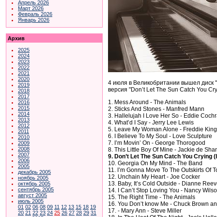
Апрель 2026
Март 2026
Февраль 2026
Январь 2026
Архив
2025
2024
2023
2022
2021
2020
4 июля в Великобритании вышел диск "I
2019
версия "Don’t Let The Sun Catch You Cry
2018
2017
1. Mess Around - The Animals
2016
2015
2. Sticks And Stones - Manfred Mann
2014
3. Hallelujah I Love Her So - Eddie Coch
2013
4. What’d I Say - Jerry Lee Lewis
2012
5. Leave My Woman Alone - Freddie King
2011
6. I Believe To My Soul - Love Sculpture
2010
7. I’m Movin’ On - George Thorogood
2009
2008
8. This Little Boy Of Mine - Jackie de Sh
2007
9. Don’t Let The Sun Catch You Crying (
2006
10. Georgia On My Mind - The Band
2005
11. I’m Gonna Move To The Outskirts Of 
декабрь 2005
12. Unchain My Heart - Joe Cocker
ноябрь 2005
13. Baby, It’s Cold Outside - Dianne Re
октябрь 2005
сентябрь 2005
14. I Can’t Stop Loving You - Nancy Wils
август 2005
15. The Right Time - The Animals
июль 2005
16. You Don’t know Me - Chuck Brown a
01
02
06
08
09
11
12
13
15
18
19
17. - Mary Ann - Steve Miller
20
21
22
23
24
25
26
27
28
29
31