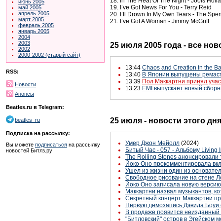
18. In The Heat Of The Night - Jools Holl
июнь 2005
19. I’ve Got News For You - Terry Reid
май 2005
апрель 2005
20. I’ll Drown In My Own Tears - The Spe
март 2005
21. I’ve Got A Woman - Jimmy McGriff
февраль 2005
январь 2005
2004
2003
25 июля 2005 года - все нов
2002
2000-2002 (старый сайт)
13:44
Chaos and Creation in the B
RSS:
13:40
В Японии выпущены ремасти
13:39
Пол Маккартни принял учас
Новости
13:23
EMI выпускает новый сборни
Анонсы
Beatles.ru в Telegram:
25 июля - новости этого дн
beatles_ru
Подписка на рассылку:
Умер Джон Мейолл
(2024)
Вы можете
подписаться
на рассылку
Битый Час - 057 - Альбому Living 
новостей Битлз.ру
The Rolling Stones анонсировали
Йоко Оно прокомментировала вкл
Ушел из жизни один из основате
Свободное рисование на стене Л
Йоко Оно записала новую версию
Маккартни назвал музыкантов, к
Секретный концерт Маккартни пр
Первую демозапись Дэвида Боуи 
В продаже появится неизданный 
"Битловский" остров в Эгейском м