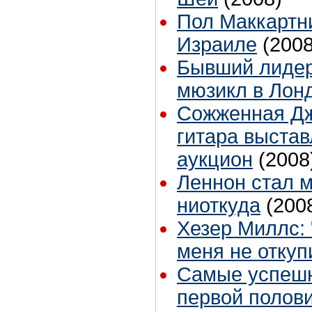
Пол Маккартн
Израиле
(2008
Бывший лидер
мюзикл в Лон
Сожженная Д
гитара выстав
аукцион
(2008
Леннон стал 
ниоткуда
(200
Хезер Миллс: 
меня не отку
Самые успешн
первой полови