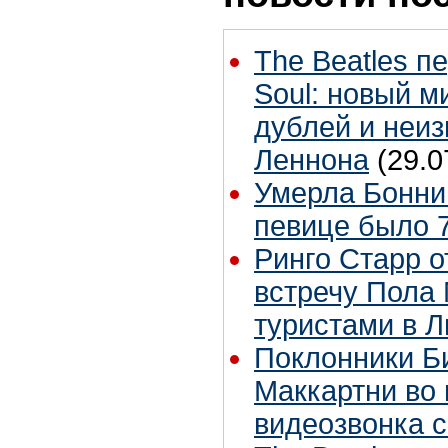
The Beatles п
Soul: новый м
дублей и неиз
Леннона
(29.0
Умерла Бонни
певице было 7
Ринго Старр о
встречу Пола 
туристами в 
Поклонники Б
Маккартни во 
видеозвонка 