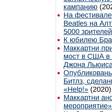
кампанию
(20
На фестивале 
Beatles на Ал
5000 зрителей
К юбилею Бра
Маккартни пр
мост в США в 
Джона Льюис
Опубликованы
Битлз, сдела
«Help!»
(2020)
Маккартни ан
мероприятие»