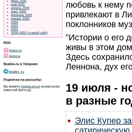
июнь 2005
любовь к нему 
май 2005
апрель 2005
привлекают в Л
март 2005
февраль 2005
январь 2005
поклонников му
2004
2003
2002
2000-2002 (старый сайт)
"Истории о его 
RSS:
живы в этом дом
Новости
Здесь сохранил
Анонсы
Леннона, дух его
Beatles.ru в Telegram:
beatles_ru
Подписка на рассылку:
19 июля - н
Вы можете
подписаться
на рассылку
новостей Битлз.ру
в разные г
Элис Купер з
сатирическую