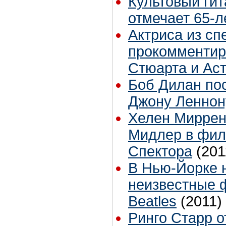
Культовый ги
отмечает 65-
Актриса из сп
прокомментир
Стюарта и Ас
Боб Дилан по
Джону Леннон
Хелен Миррен
Мидлер в фил
Спектора
(201
В Нью-Йорке 
неизвестные 
Beatles
(2011)
Ринго Старр 