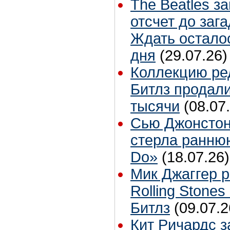
The Beatles з
отсчет до заг
Ждать остало
дня
(29.07.26)
Коллекцию ре
Битлз продали
тысячи
(08.07
Сью Джонстон
стерла ранню
Do»
(18.07.26)
Мик Джаггер р
Rolling Stones
Битлз
(09.07.2
Кит Ричардс з