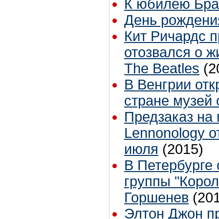
К юбилею Бр
День рождени
Кит Ричардс 
отозвался о 
The Beatles
(2
В Венгрии отк
стране музей 
Предзаказ на
Lennonology о
июля
(2015)
В Петербурге 
группы "Коро
Горшенев
(20
Элтон Джон п