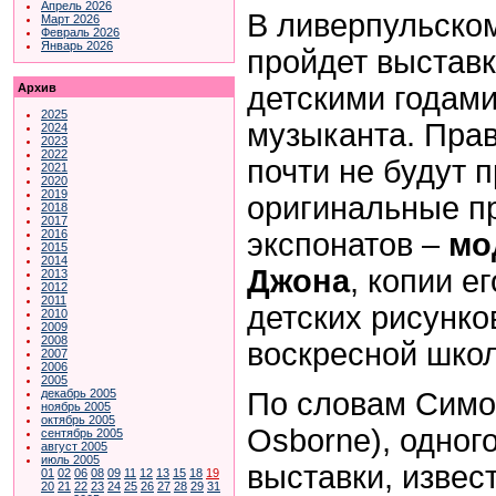
Апрель 2026
В ливерпульско
Март 2026
Февраль 2026
Январь 2026
пройдет выставк
детскими годами
Архив
2025
музыканта. Прав
2024
2023
2022
почти не будут 
2021
2020
2019
оригинальные п
2018
2017
экспонатов –
мо
2016
2015
2014
Джона
, копии е
2013
2012
2011
детских рисунко
2010
2009
2008
воскресной шко
2007
2006
2005
По словам Симо
декабрь 2005
ноябрь 2005
октябрь 2005
Osborne), одног
сентябрь 2005
август 2005
июль 2005
выставки, извес
01
02
06
08
09
11
12
13
15
18
19
20
21
22
23
24
25
26
27
28
29
31