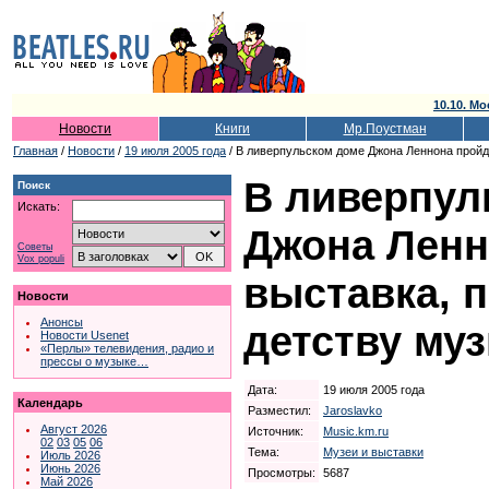
10.10. Мо
Новости
Книги
Мр.Поустман
Главная
/
Новости
/
19 июля 2005 года
/ В ливерпульском доме Джона Леннона пройд
В ливерпул
Поиск
Искать:
Джона Ленн
Советы
Vox populi
выставка, 
Новости
Анонсы
детству му
Новости Usenet
«Перлы» телевидения, радио и
прессы о музыке…
Дата:
19 июля 2005 года
Календарь
Разместил:
Jaroslavko
Август 2026
Источник:
Music.km.ru
02
03
05
06
Тема:
Музеи и выставки
Июль 2026
Июнь 2026
Просмотры:
5687
Май 2026