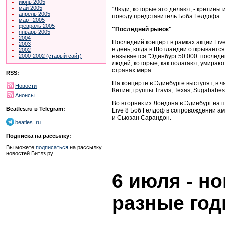
июнь 2005
май 2005
"Люди, которые это делают, - кретины и
апрель 2005
поводу представитель Боба Гелдофа.
март 2005
февраль 2005
"Последний рывок"
январь 2005
2004
Последний концерт в рамках акции Live
2003
в день, когда в Шотландии открываетс
2002
называется "Эдинбург 50 000: последни
2000-2002 (старый сайт)
людей, которые, как полагают, умираю
странах мира.
RSS:
На концерте в Эдинбурге выступят, в ч
Новости
Китинг, группы Travis, Texas, Sugababes
Анонсы
Во вторник из Лондона в Эдинбург на 
Beatles.ru в Telegram:
Live 8 Боб Гелдоф в сопровождении а
и Сьюзан Сарандон.
beatles_ru
Подписка на рассылку:
Вы можете
подписаться
на рассылку
новостей Битлз.ру
6 июля - но
разные го