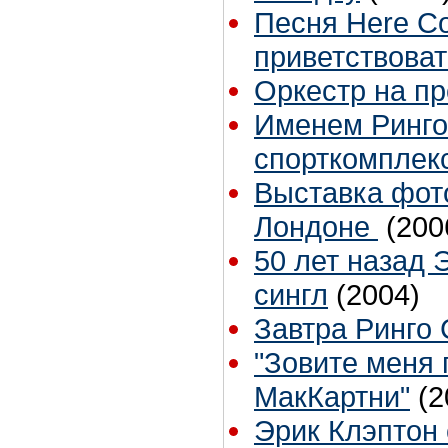
Песня Here Co
приветствоват
Оркестр на п
Именем Ринго
спорткомплек
Выставка фото
Лондоне
(200
50 лет назад 
сингл
(2004)
Завтра Ринго С
"Зовите меня
МакКартни"
(2
Эрик Клэптон 