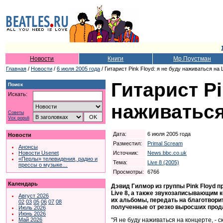
Новости
Книги
Мр.Поустман
Главная
/
Новости
/
6 июля 2005 года
/ Гитарист Pink Floyd: я не буду наживаться на L
Гитарист Pi
Поиск
Искать:
наживаться
Советы
Vox populi
Дата:
6 июля 2005 года
Новости
Разместил:
Primal Scream
Анонсы
Источник:
News.bbc.co.uk
Новости Usenet
«Перлы» телевидения, радио и
Тема:
Live 8 (2005)
прессы о музыке…
Просмотры:
6766
Календарь
Дэвид Гилмор из группы Pink Floyd 
Live 8, а также звукозаписывающим 
Август 2026
их альбомы, передать на благотвори
02
03
05
06
07
08
полученные от резко выросших прода
Июль 2026
Июнь 2026
"Я не буду наживаться на концерте, - с
Май 2026