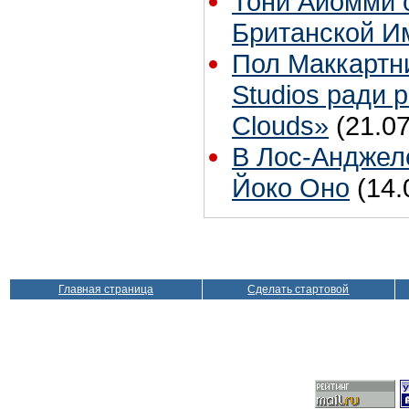
Тони Айомми 
Британской И
Пол Маккартн
Studios ради р
Clouds»
(21.07
В Лос-Анджел
Йоко Оно
(14.
Главная страница
Сделать стартовой