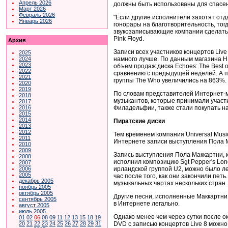
Апрель 2026
должны быть использованы для спасен
Март 2026
Февраль 2026
"Если другие исполнители захотят от
Январь 2026
гонорары на благотворительность, тогд
звукозаписывающие компании сделать т
Pink Floyd.
Архив
Записи всех участников концертов Live
2025
намного лучше. По данным магазина 
2024
2023
объем продаж диска Echoes: The Best o
2022
сравнению с предыдущей неделей. А 
2021
группы The Who увеличились на 863%.
2020
2019
По словам представителей Интернет-м
2018
музыкантов, которые принимали участие
2017
Филадельфии, также стали покупать н
2016
2015
2014
Пиратские диски
2013
2012
Тем временем компания Universal Musi
2011
Интернете записи выступления Пола М
2010
2009
Запись выступления Пола Маккартни, 
2008
исполнил композицию Sgt Pepper's Lone
2007
ирландской группой U2, можно было ле
2006
2005
час после того, как они закончили пет
декабрь 2005
музыкальных чартах нескольких стран.
ноябрь 2005
октябрь 2005
Другие песни, исполненные Маккартни 
сентябрь 2005
в Интернете легально.
август 2005
июль 2005
Однако менее чем через сутки после о
01
02
06
08
09
11
12
13
15
18
19
DVD с записью концертов Live 8 можно 
20
21
22
23
24
25
26
27
28
29
31