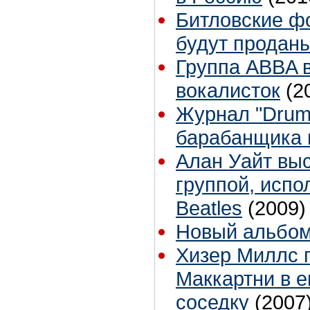
Битловские ф
будут проданы
Группа ABBA 
вокалисток
(2
Журнал "Drum
барабанщика 
Алан Уайт выс
группой, исп
Beatles
(2009)
Новый альбом
Хизер Миллс 
Маккартни в 
соседку
(2007