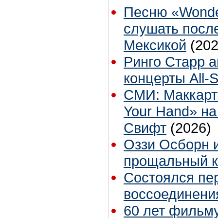
Песню «Wonde
слушать посл
Мексикой
(202
Ринго Старр 
концерты All-S
СМИ: Маккартн
Your Hand» на
Свифт
(2026)
Оззи Осборн и
прощальный к
Состоялся пе
воссоединени
60 лет фильму