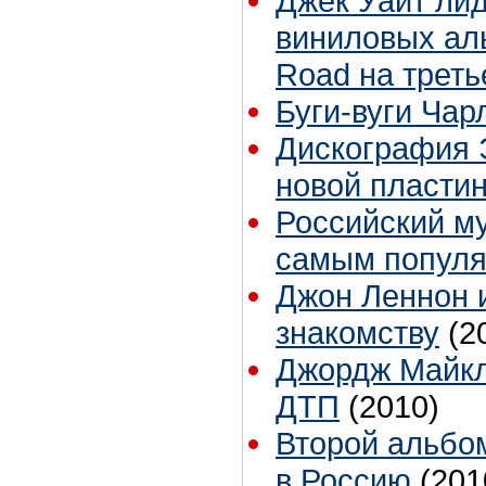
Джек Уайт ли
виниловых аль
Road на трет
Буги-вуги Чар
Дискография 
новой пласти
Российский м
самым популя
Джон Леннон и
знакомству
(2
Джордж Майкл
ДТП
(2010)
Второй альбо
в Россию
(201