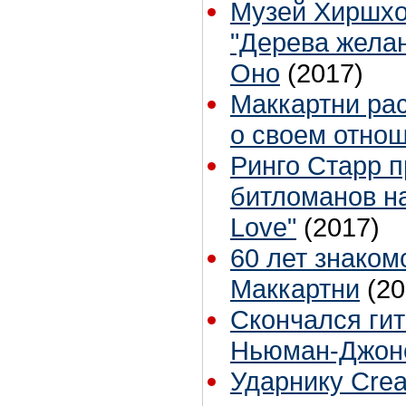
Музей Хиршхо
"Дерева жела
Оно
(2017)
Маккартни рас
о своем отнош
Ринго Старр п
битломанов н
Love"
(2017)
60 лет знаком
Маккартни
(20
Скончался ги
Ньюман-Джон
Ударнику Cre