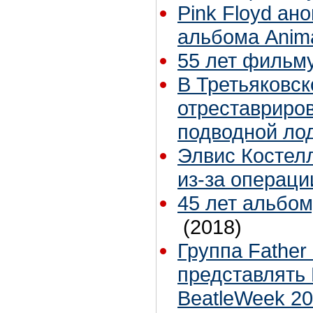
Pink Floyd ан
альбома Anim
55 лет фильму
В Третьяковск
отреставриро
подводной ло
Элвис Костел
из-за операци
45 лет альбому
(2018)
Группа Father
представлять 
BeatleWeek 2