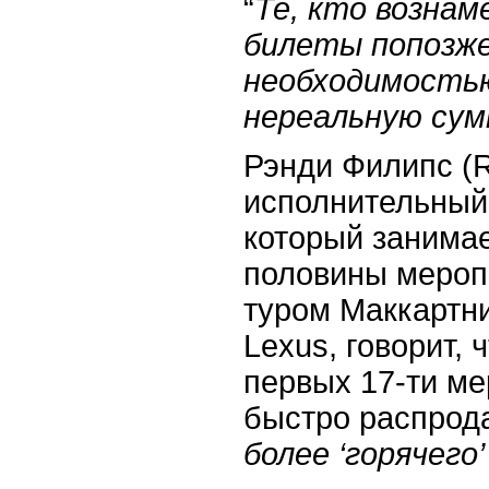
“
Те, кто возна
билеты попозже
необходимость
нереальную сум
Рэнди Филипс (
исполнительный
который занима
половины мероп
туром Маккартн
Lexus
, говорит, 
первых 17-ти м
быстро распрода
более ‘горячего