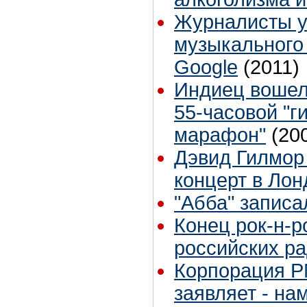
Журналисты у
музыкального
Google
(2011)
Индиец вошел 
55-часовой "г
марафон"
(20
Дэвид Гилмор
концерт в Лон
"Абба" записа
Конец рок-н-ро
российских р
Корпорация P
заявляет - на