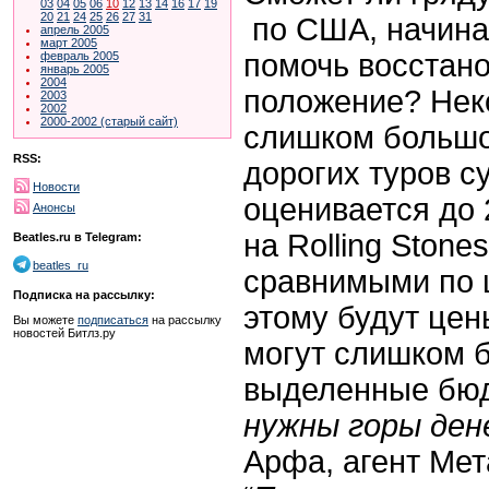
03
04
05
06
10
12
13
14
16
17
19
20
21
24
25
26
27
31
по США, начина
апрель 2005
март 2005
помочь восстан
февраль 2005
январь 2005
2004
положение? Нек
2003
2002
2000-2002 (старый сайт)
слишком большо
RSS:
дорогих туров с
Новости
оценивается до 
Анонсы
на
Rolling
Stones
Beatles.ru в Telegram:
beatles_ru
сравнимыми по ц
Подписка на рассылку:
этому будут це
Вы можете
подписаться
на рассылку
новостей Битлз.ру
могут слишком 
выделенные бюд
нужны горы ден
Арфа, агент Мет