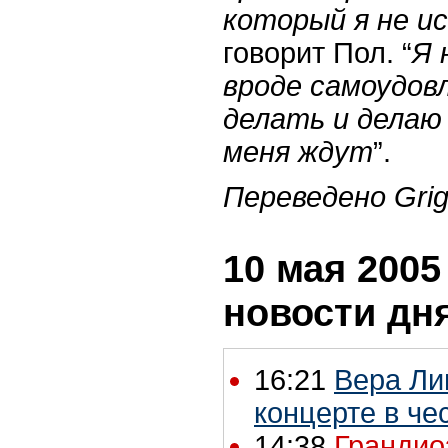
который я не и
говорит Пол. “
Я 
вроде самоудов
делать и делаю
меня ждут
”.
Переведено Grig
10 мая 2005 
новости дн
16:21
Вера Ли
концерте в че
14:38
Грандио