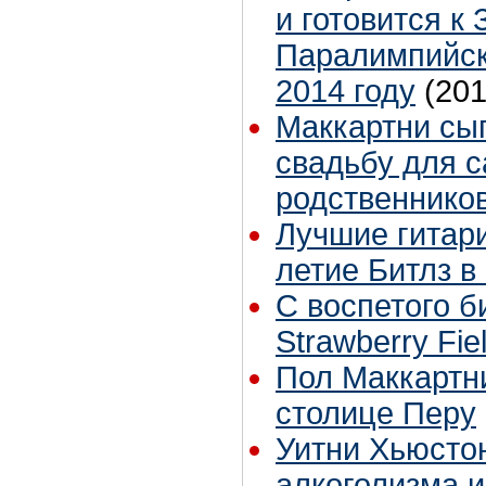
и готовится к
Паралимпийск
2014 году
(201
Маккартни сы
свадьбу для с
родственнико
Лучшие гитари
летие Битлз в
С воспетого 
Strawberry Fie
Пол Маккартни
столице Перу
Уитни Хьюстон
алкоголизма 