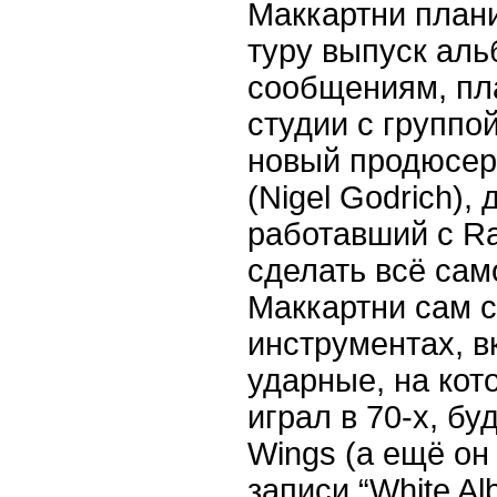
Маккартни плани
туру выпуск аль
сообщениям, пл
студии с группой
новый продюсер
(
Nigel
Godrich
),
работавший с
Ra
сделать всё сам
Маккартни сам с
инструментах, в
ударные, на кот
играл в 70-х, б
Wings
(а ещё он
записи “
White
Al