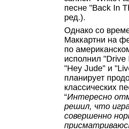
песне "
Back
In T
ред.).
Однако со врем
Маккартни на ф
по американском
исполнил "
Drive
"
Hey
Jude
" и "
Liv
планирует прод
классических пе
“
Интересно отм
решил, что игр
совершенно нор
присматриваюсь