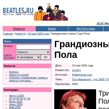
10.10. Мо
Новости
Книги
Мр.Поустман
Главная
/
Новости
/
10 мая 2005 года
/ Грандиозные планы Сэра Пола
Грандиозны
Поиск
Искать:
Пола
Советы
Vox populi
Дата:
10 мая 2005 года
Новости
Разместил:
Grigory
Анонсы
Источник:
Rollingstone.com
Новости Usenet
«Перлы» телевидения, радио и
Тема:
Пол Маккартни - тур '2005 (Th
прессы о музыке…
Просмотры:
5002
Календарь
Три
Август 2026
02
03
05
06
07
08
По
Июль 2026
Июнь 2026
Май 2026