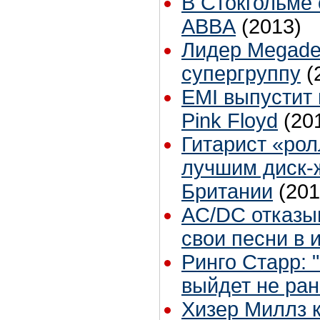
В Стокгольме
ABBA
(2013)
Лидер Megade
супергруппу
(
EMI выпустит
Pink Floyd
(20
Гитарист «рол
лучшим диск-
Британии
(201
AС/DС отказы
свои песни в 
Ринго Старр:
выйдет не ра
Хизер Миллз 