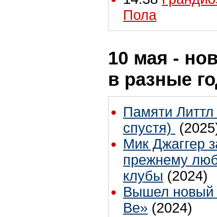
Пола
10 мая - но
в разные г
Памяти Литтл 
спустя)
(2025
Мик Джаггер з
прежнему люб
клубы
(2024)
Вышел новый к
Be»
(2024)