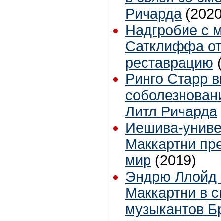
Ричарда
(2020
Надгробие с 
Сатклиффа от
реставрацию
Ринго Старр 
соболезновани
Литл Ричарда
Иешива-униве
Маккартни пр
мир
(2019)
Эндрю Ллойд 
Маккартни в с
музыкантов Б