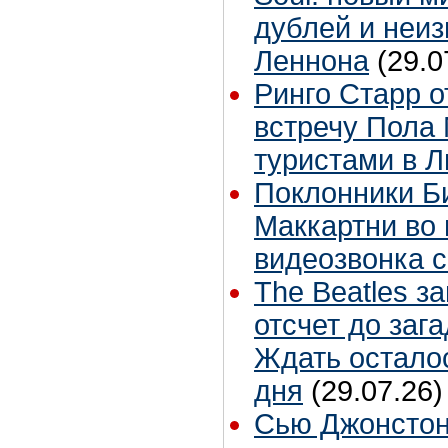
дублей и неиз
Леннона
(29.0
Ринго Старр о
встречу Пола 
туристами в 
Поклонники Б
Маккартни во 
видеозвонка 
The Beatles з
отсчет до заг
Ждать остало
дня
(29.07.26)
Сью Джонстон