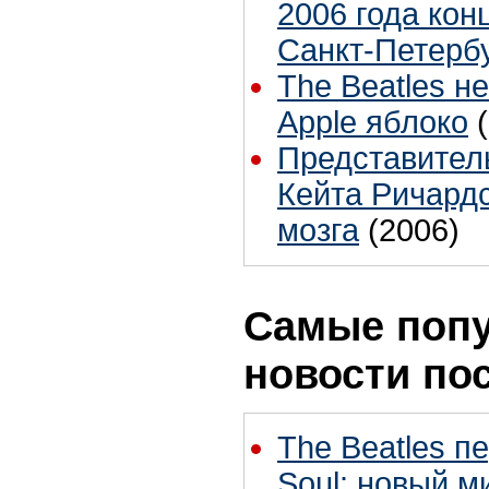
2006 года конц
Санкт-Петербу
The Beatles н
Apple яблоко
Представитель 
Кейта Ричард
мозга
(2006)
Самые поп
новости по
The Beatles п
Soul: новый м