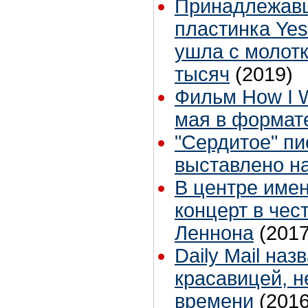
Принадлежав
пластинка Yes
ушла с молотк
тысяч
(2019)
Фильм How I W
мая в формате
"Сердитое" п
выставлено на
В центре име
концерт в чес
Леннона
(2017
Daily Mail на
красавицей, н
времени
(2016