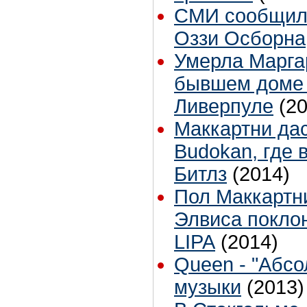
СМИ сообщили
Оззи Осборна
Умерла Маргар
бывшем доме 
Ливерпуле
(2
Маккартни дас
Budokan, где 
Битлз
(2014)
Пол Маккартн
Элвиса покло
LIPA
(2014)
Queen - "Абсо
музыки
(2013)