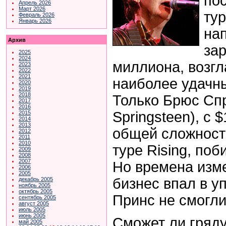
по
Апрель 2026
Март 2026
тур
Февраль 2026
Январь 2026
на
Архив
за
2025
2024
миллиона, возгл
2023
2022
2021
наиболее удачн
2020
2019
2018
Только Брюс Спр
2017
2016
Springsteen
), с 
2015
2014
2013
общей сложност
2012
2011
2010
туре
Rising
, поб
2009
2008
2007
Но времена изм
2006
2005
бизнес впал в у
декабрь 2005
ноябрь 2005
октябрь 2005
Принс не смогли
сентябрь 2005
август 2005
июль 2005
июнь 2005
Сможет ли гряд
май 2005