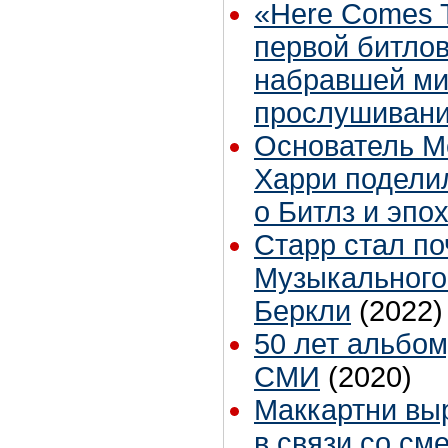
«Here Comes 
первой битлов
набравшей м
прослушиваний
Основатель M
Харри подели
о Битлз и эпо
Старр стал п
Музыкального
Беркли
(2022)
50 лет альбому
СМИ
(2020)
Маккартни вы
в связи со см