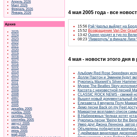
Апрель 2026
Март 2026
Февраль 2026
4 мая 2005 года - все новос
Январь 2026
Архив
15:56
Рэй Чарльз выйдет на Брод
15:52
Возвращение Van Der Graaf
2025
13:42
Queen уходят в тур по Вел
2024
2023
08:23
"Ливерпуль" в финале Лиги
2022
2021
2020
2019
2018
4 мая - новости этого дня 
2017
2016
2015
2014
Альбому Red Rose Speedway исп
2013
Долли Партон и Эминем будут вк
2012
Рукопись Maxwell’s Silver Hamme
2011
Музею The Beatles Story исполнил
2010
Кассета с неизвестной песней Ма
2009
2008
CLASSIC ROCK NEWS - свежий нов
2007
Вышел новый документальный ф
2006
Елизавета II вручила Полу Макка
2005
Демо песни Back on my Feet дост
декабрь 2005
Маккартни возглавил список сам
ноябрь 2005
В Набережных Челнах хотят уста
октябрь 2005
сентябрь 2005
Рукопись песни "Being for the Benef
август 2005
Умер друг Джона Леннона, автор 
июль 2005
Объявлены победители конкурса в
июнь 2005
7-дюймовая виниловая дискограф
май 2005