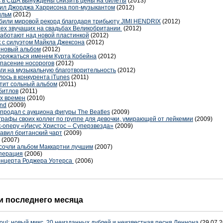
es в США вынуждены снизить цены на билеты
(2013)
явил Джорджа Харрисона поп-музыкантом
(2012)
ильм
(2012)
били мировой рекорд благодаря трибьюту JIMI HENDRIX
(2012)
сех звучащих на свадьбах Великобритании
(2012)
 работают над новой пластинкой
(2012)
к с силуэтом Майкла Джексона
(2012)
 новый альбом
(2012)
оряжаться именем Курта Кобейна
(2012)
пасение носорогов
(2012)
ги на музыкальную благотворительность
(2012)
лось в конкурента iTunes
(2011)
тит сольный альбом
(2011)
битлов
(2011)
х времен
(2010)
and
(2009)
продал с аукциона фигуры The Beatles
(2009)
рафы своих коллег по группе для девочки, умирающей от лейкемии
(2009)
к-оперу «Иисус Христос – Суперзвезда»
(2009)
авил британский чарт
(2009)
(2007)
 сочли альбом Маккартни лучшим
(2007)
операция
(2006)
онцерта Роджера Уотерса
(2006)
 последнего месяца
oul: новый микс, 20 неизданных дублей и неизвестная песня Леннона
(29.07.2