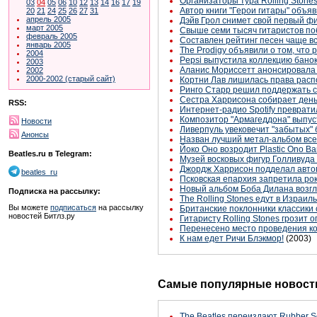
Организаторы тура Rolling Ston
03
04
05
06
10
12
13
14
16
17
19
Автор книги "Герои гитары" объ
20
21
24
25
26
27
31
апрель 2005
Дэйв Грол снимет свой первый ф
март 2005
Свыше семи тысяч гитаристов по
февраль 2005
Составлен рейтинг песен чаще в
январь 2005
The Prodigy объявили о том, что
2004
Pepsi выпустила коллекцию бано
2003
Аланис Мориссетт анонсировала
2002
2000-2002 (старый сайт)
Кортни Лав лишилась права расп
Ринго Старр решил поддержать с
Сестра Харрисона собирает день
RSS:
Интернет-радио Spotify преврати
Композитор "Армагеддона" выпус
Новости
Ливерпуль увековечит "забытых" 
Анонсы
Назван лучший метал-альбом все
Йоко Оно возродит Plastic Ono B
Beatles.ru в Telegram:
Музей восковых фигур Голливуда 
Джордж Харрисон подделал автог
beatles_ru
Псковская епархия запретила ро
Новый альбом Боба Дилана возгл
Подписка на рассылку:
The Rolling Stones едут в Израиль
Вы можете
подписаться
на рассылку
Британские поклонники классики
новостей Битлз.ру
Гитаристу Rolling Stones грозит 
Перенесено место проведения к
К нам едет Ричи Блэкмор!
(2003)
Самые популярные новости
The Beatles переиздают Rubber S