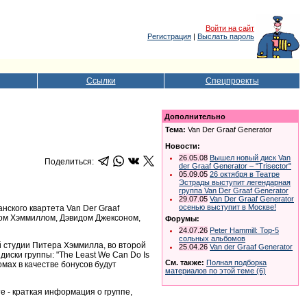
Войти на сайт
Регистрация
|
Выслать пароль
Ссылки
Спецпроекты
Дополнительно
Тема:
Van Der Graaf Generator
Новости:
26.05.08
Вышел новый диск Van
Поделиться:
der Graaf Generator – "Trisector"
05.09.05
26 октября в Театре
Эстрады выступит легендарная
группа Van Der Graaf Generator
29.07.05
Van Der Graaf Generator
осенью выступит в Москве!
ского квартета Van Der Graaf
ром Хэммиллом, Дэвидом Джексоном,
Форумы:
24.07.26
Peter Hammill: Top-5
сольных альбомов
 студии Питера Хэммилла, во второй
25.04.26
Van der Graaf Generator
иски группы: "The Least We Can Do Is
См. также:
Полная подборка
омах в качестве бонусов будут
материалов по этой теме (6)
те - краткая информация о группе,