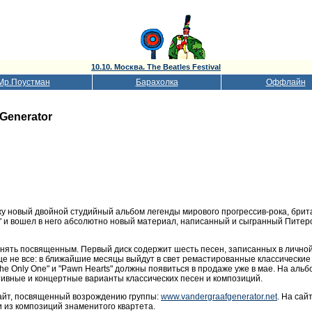
10.10. Москва. The Beatles Festival
Мр.Поустман
Барахолка
Оффлайн
Generator
 новый двойной студийный альбом легенды мирового прогрессив-рока, британ
nt" и вошел в него абсолютно новый материал, написанный и сыгранный Пите
снять посвященным. Первый диск содержит шесть песен, записанных в личной
е не все: в ближайшие месяцы выйдут в свет ремастированные классические д
The Only One" и "Pawn Hearts" должны появиться в продаже уже в мае. На альб
тивные и концертные варианты классических песен и композиций.
айт, посвященный возрождению группы:
www.vandergraafgenerator.net
. На сай
 из композиций знаменитого квартета.