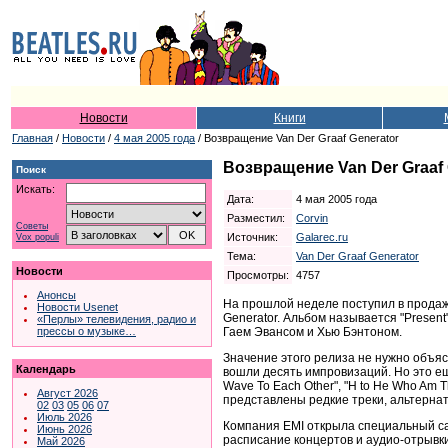
Новости
Книги
Главная
/
Новости
/
4 мая 2005 года
/ Возвращение Van Der Graaf Generator
Возвращение Van Der Graaf 
Поиск
Искать:
Дата:
4 мая 2005 года
Разместил:
Corvin
Советы
Источник:
Galarec.ru
Vox populi
Тема:
Van Der Graaf Generator
Новости
Просмотры:
4757
Анонсы
На прошлой неделе поступил в продажу
Новости Usenet
Generator. Альбом называется "Prese
«Перлы» телевидения, радио и
Гаем Эвансом и Хью Бэнтоном.
прессы о музыке…
Значение этого релиза не нужно объя
Календарь
вошли десять импровизаций. Но это ещ
Wave To Each Other", "H to He Who Am 
Август 2026
представлены редкие треки, альтерна
02
03
05
06
07
Июль 2026
Компания EMI открыла специальный с
Июнь 2026
расписание концертов и аудио-отрывки
Май 2026