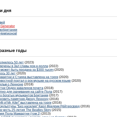
ти дня
вей
 Generator
икобритании
 Чемпионов!
в разные годы
олнилось 50 лет
(2023)
лючены в Зал славы рок-н-ролла
(2022)
r может быть продана за $300 тысяч
(2020)
ось 30 лет
(2020)
ккартни и Старра выставлена на торги
(2020)
остной портал о рок музыке на русском языке
(2020)
ильм о Ленноне
(2018)
ртни Орден кавалеров почета
(2018)
упно для скачивания на сайте Пола
(2017)
ых богатых музыкантов Британии
(2017)
новить памятник Джону Леннону
(2016)
it of Mr. Kite!" выставлена на торги
(2016)
скульптуры "Без насилия" Карл Фредрик Рёйтерсвэрд
(2016)
 честь 25-летия The Beatles Story
(2015)
ия Пола Маккартни (том 2)
(2013)