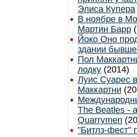
Элиса Купера
В ноябре в Мо
Мартин Барр
Йоко Оно про
здании бывше
Пол Маккартн
лодку
(2014)
Луис Суарес 
Маккартни
(20
Международны
The Beatles -
Quarrymen
(2
"Битлз-фест" 