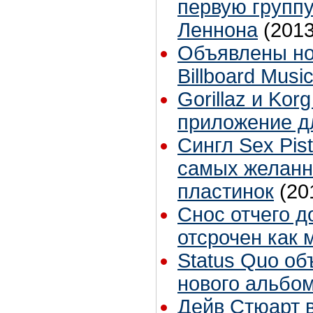
первую групп
Леннона
(2013
Объявлены н
Billboard Musi
Gorillaz и Kor
приложение д
Сингл Sex Pist
самых желанн
пластинок
(20
Снос отчего д
отсрочен как 
Status Quo об
нового альбом
Дейв Стюарт в