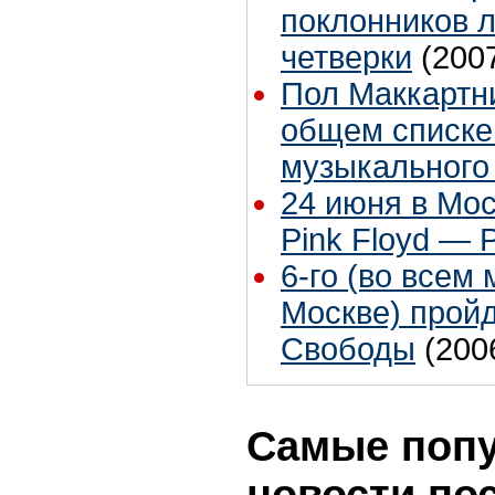
поклонников 
четверки
(200
Пол Маккартни
общем списке
музыкального
24 июня в Мо
Pink Floyd — 
6-го (во всем 
Москве) прой
Свободы
(200
Самые поп
новости по