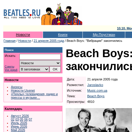
10.10. Мо
Новости
Книги
Мр.Поустман
Главная
/
Новости
/
21 апреля 2005 года
/ Beach Boys: "Вибрации" закончились
Beach Boys
Поиск
Искать:
закончилис
Советы
Vox populi
Дата:
21 апреля 2005 года
Новости
Разместил:
Jaroslavko
Анонсы
Источник:
Music.com.ua
Новости Usenet
«Перлы» телевидения, радио и
Тема:
Beach Boys
прессы о музыке…
Просмотры:
4810
Календарь
Август 2026
02
03
05
06
07
Июль 2026
Июнь 2026
Май 2026