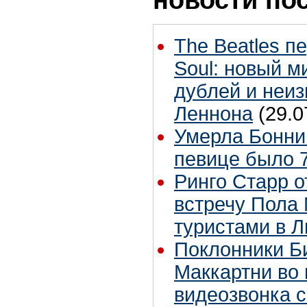
The Beatles п
Soul: новый м
дублей и неиз
Леннона
(29.0
Умерла Бонни
певице было 7
Ринго Старр о
встречу Пола 
туристами в 
Поклонники Б
Маккартни во 
видеозвонка 