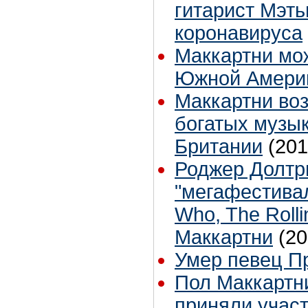
гитарист Мэт
коронавируса
Маккартни мо
Южной Амери
Маккартни во
богатых музы
Британии
(201
Роджер Долтр
"мегафестивал
Who, The Roll
Маккартни
(20
Умер певец П
Пол Маккартни
приняли участ