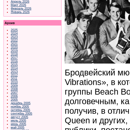
Апрель 2026
Март 2026
Февраль 2026
Январь 2026
Архив
2025
2024
2023
2022
2021
2020
2019
2018
2017
2016
2015
2014
Бродвейский мю
2013
2012
2011
Vibrations», в к
2010
2009
группы Beach Bo
2008
2007
2006
долговечным, ка
2005
декабрь 2005
ноябрь 2005
получив, в отли
октябрь 2005
сентябрь 2005
август 2005
Queen и других,
июль 2005
июнь 2005
публики, постан
май 2005