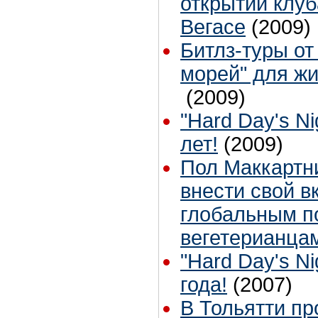
открытии клуба
Вегасе
(2009)
Битлз-туры от
морей" для ж
(2009)
"Hard Day's Nig
лет!
(2009)
Пол Маккартн
внести свой в
глобальным п
вегетерианца
"Hard Day's Nig
года!
(2007)
В Тольятти п