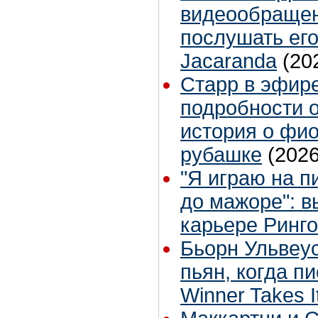
видеообращен
послушать его
Jacaranda
(20
Старр в эфире
подробности о
история о фи
рубашке
(2026
"Я играю на п
до мажоре": в
карьере Ринг
Бьорн Ульвеус
пьян, когда п
Winner Takes It