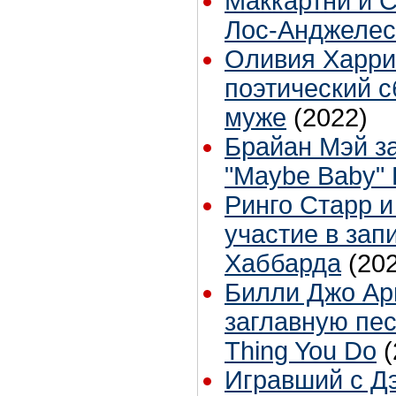
Маккартни и С
Лос-Анджелес
Оливия Харри
поэтический с
муже
(2022)
Брайан Мэй з
"Maybe Baby"
Ринго Старр 
участие в зап
Хаббарда
(20
Билли Джо Ар
заглавную пе
Thing You Do
(
Игравший с Д