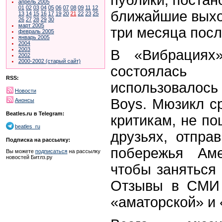
апрель 2005
01
02
03
04
05
06
07
08
09
11
12
ближайшие выхо
13
14
15
16
17
19
20
21
22
23
25
26
27
28
29
30
март 2005
три месяца посл
февраль 2005
январь 2005
2004
2003
В «Вибрациях»
2002
2000-2002 (старый сайт)
состояла
RSS:
использовалось
Новости
Boys. Мюзикл с
Анонсы
Beatles.ru в Telegram:
критикам, не по
beatles_ru
друзьях, отпра
Подписка на рассылку:
побережья Ам
Вы можете
подписаться
на рассылку
новостей Битлз.ру
чтобы заняться 
Отзывы в СМИ 
«аматорской» и 