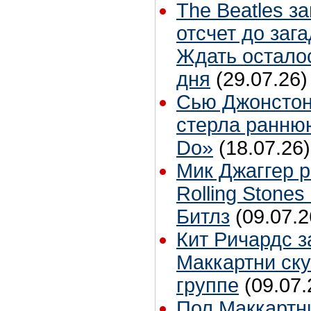
The Beatles з
отсчет до заг
Ждать остало
дня
(29.07.26)
Сью Джонстон
стерла ранню
Do»
(18.07.26)
Мик Джаггер р
Rolling Stones
Битлз
(09.07.2
Кит Ричардс з
Маккартни ску
группе
(09.07.
Пол Маккартн