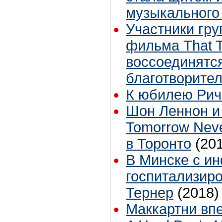
музыкального
Участники гру
фильма That T
воссоединятс
благотворите
К юбилею Рич
Шон Леннон и
Tomorrow Nev
в Торонто
(20
В Минске с и
госпитализир
Тернер
(2018)
Маккартни впе