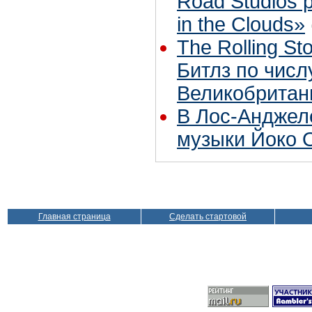
Road Studios 
in the Clouds»
The Rolling S
Битлз по чис
Великобритан
В Лос-Анджел
музыки Йоко 
Главная страница
Сделать стартовой