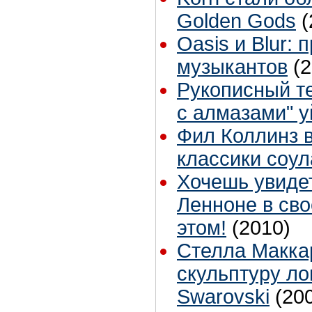
Golden Gods
(
Oasis и Blur:
музыкантов
(
Рукописный те
с алмазами" у
Фил Коллинз в
классики соул
Хочешь увиде
Ленноне в сво
этом!
(2010)
Стелла Макка
скульптуру ло
Swarovski
(20