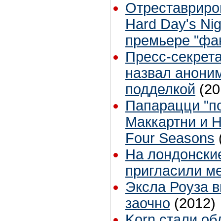
Отреставриро
Hard Day's Ni
премьере "фа
Пресс-секрет
назвал анони
подделкой
(20
Папарацци "п
Маккартни и 
Four Seasons
На лондонски
пригласили м
Эксла Роуза в
заочно
(2012)
Korn стали о