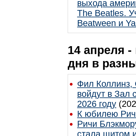
выхода амери
The Beatles. У
Beatween и Ya
14 апреля -
дня в разн
Фил Коллинз, 
войдут в Зал 
2026 году
(202
К юбилею Рич
Ричи Блэкмору
стала щитом 