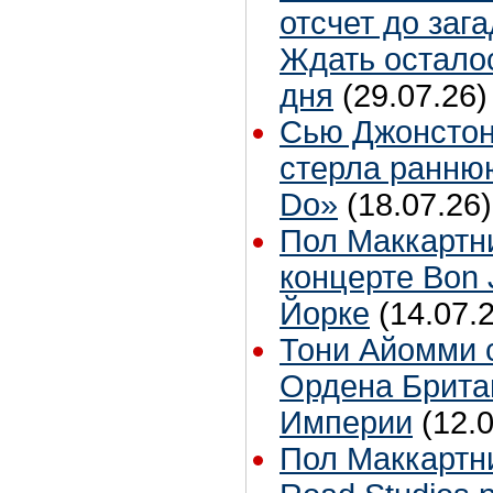
отсчет до заг
Ждать остало
дня
(29.07.26)
Сью Джонстон
стерла ранню
Do»
(18.07.26)
Пол Маккартн
концерте Bon 
Йорке
(14.07.
Тони Айомми 
Ордена Брита
Империи
(12.
Пол Маккартн