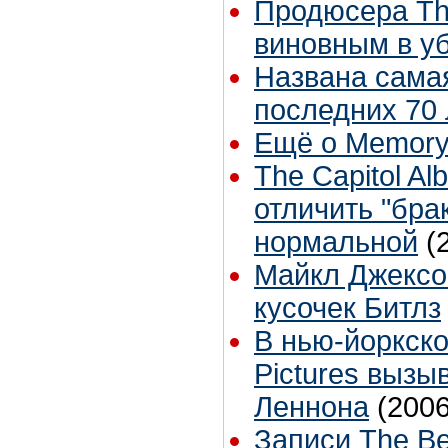
Продюсера Th
виновным в у
Названа сама
последних 70 
Ещё о Memory 
The Capitol Al
отличить "бра
нормальной
(
Майкл Джексо
кусочек Битлз
В нью-йоркско
Pictures вызы
Леннона
(2006
Записи The Be