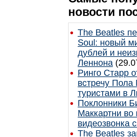
новости по
The Beatles п
Soul: новый м
дублей и неиз
Леннона
(29.0
Ринго Старр о
встречу Пола 
туристами в 
Поклонники Б
Маккартни во 
видеозвонка 
The Beatles з