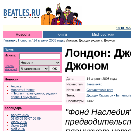
10.10. Мо
Новости
Книги
Мр.Поустман
Главная
/
Новости
/
14 апреля 2005 года
/ Лондон: Джордж рядом с Джоном
Лондон: Дж
Поиск
Искать:
Джоном
Советы
Vox populi
Дата:
14 апреля 2005 года
Новости
Разместил:
Jaroslavko
Анонсы
Источник:
Contactmusic.com
Новости Usenet
«Перлы» телевидения, радио и
Тема:
Джордж Харрисон - In memoria
прессы о музыке…
Просмотры:
7442
Календарь
"Фонд Наследия
Август 2026
02
03
05
06
07
08
09
предводительст
Июль 2026
Июнь 2026
Май 2026