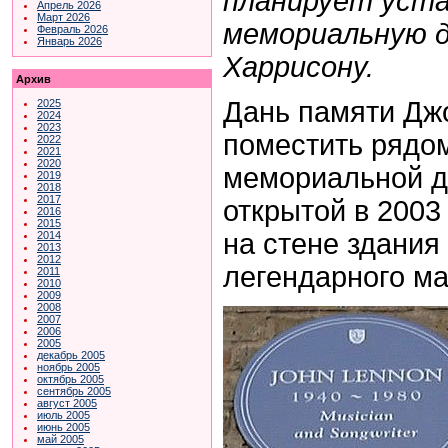
планирует уст
Апрель 2026
Март 2026
мемориальную 
Февраль 2026
Январь 2026
Харрисону.
Архив
Дань памяти Дж
2025
2024
2023
поместить рядом
2022
2021
2020
мемориальной д
2019
2018
2017
открытой в 2003
2016
2015
на стене здания
2014
2013
2012
легендарного ма
2011
2010
2009
2008
2007
2006
2005
декабрь 2005
ноябрь 2005
октябрь 2005
сентябрь 2005
август 2005
июль 2005
июнь 2005
май 2005