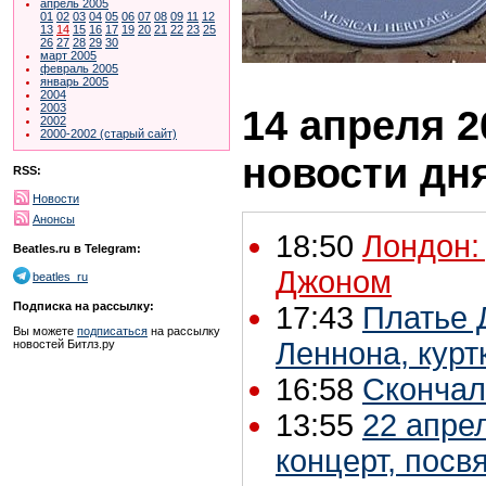
апрель 2005
01
02
03
04
05
06
07
08
09
11
12
13
14
15
16
17
19
20
21
22
23
25
26
27
28
29
30
март 2005
февраль 2005
январь 2005
2004
2003
14 апреля 2
2002
2000-2002 (старый сайт)
новости дн
RSS:
Новости
Анонсы
18:50
Лондон:
Beatles.ru в Telegram:
Джоном
beatles_ru
Подписка на рассылку:
17:43
Платье 
Вы можете
подписаться
на рассылку
Леннона, курт
новостей Битлз.ру
16:58
Скончал
13:55
22 апре
концерт, пос