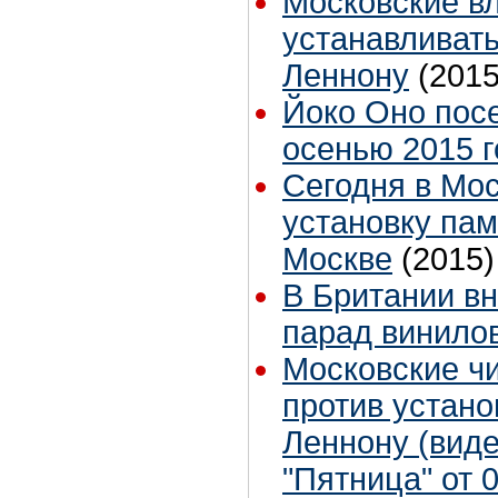
Московские в
устанавливат
Леннону
(2015
Йоко Оно посе
осенью 2015 г
Сегодня в Мо
установку пам
Москве
(2015)
В Британии вн
парад винило
Московские ч
против устан
Леннону (вид
"Пятница" от 