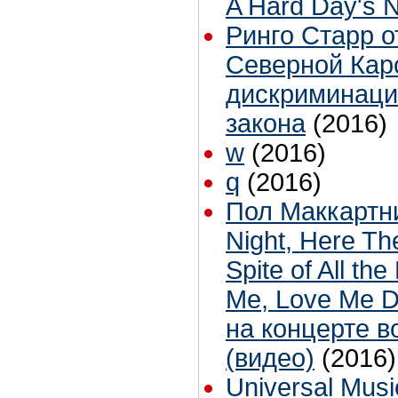
A Hard Day's N
Ринго Старр о
Северной Кар
дискриминаци
закона
(2016)
w
(2016)
q
(2016)
Пол Маккартни
Night, Here Th
Spite of All th
Me, Love Me Do
на концерте в
(видео)
(2016)
Universal Mus