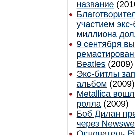
название
(201
Благотворите
участием экс-
миллиона дол
9 сентября в
ремастирован
Beatles
(2009)
Экс-битлы за
альбом
(2009)
Metallica вошл
ролла
(2009)
Боб Дилан пр
через Newswe
Основатель Pi