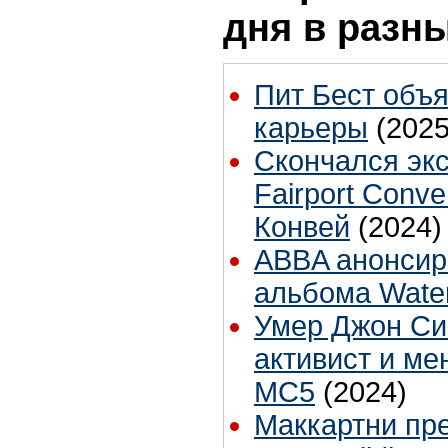
дня в разн
Пит Бест объ
карьеры
(2025
Скончался эк
Fairport Conv
Конвей
(2024)
ABBA анонсир
альбома Wate
Умер Джон Си
активист и ме
MC5
(2024)
Маккартни пр