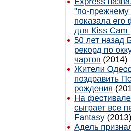
Express назв
"по-прежнему
показала его
для Kiss Cam
50 лет назад 
рекорд по ок
чартов
(2014)
Жители Одесс
поздравить П
рождения
(20
На фестивале
сыграет все п
Fantasy
(2013
Адель призна