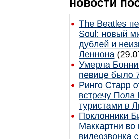
новости по
The Beatles п
Soul: новый м
дублей и неиз
Леннона
(29.0
Умерла Бонни
певице было 7
Ринго Старр о
встречу Пола 
туристами в 
Поклонники Б
Маккартни во 
видеозвонка 