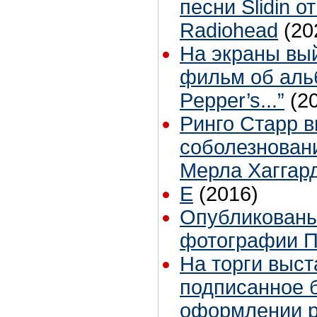
песни Slidin о
Radiohead
(20
На экраны вы
фильм об альб
Pepper’s...”
(2
Ринго Старр 
соболезновани
Мерла Хаггар
E
(2016)
Опубликованы
фотографии П
На торги выст
подписанное 
оформлении р