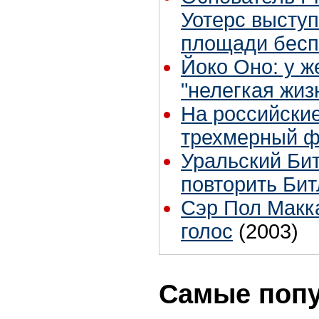
Уотерс высту
площади бес
Йоко Оно: у ж
"нелегкая жиз
На российски
трехмерный 
Уральский Би
повторить Би
Сэр Пол Макк
голос
(2003)
Самые поп