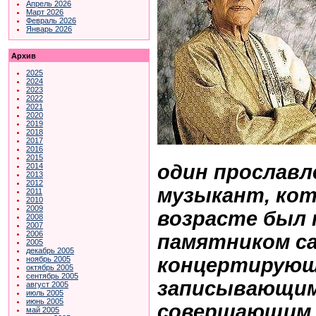
Апрель 2026
Март 2026
Февраль 2026
Январь 2026
Архив
2025
2024
2023
2022
2021
2020
2019
2018
2017
2016
2015
один прославл
2014
2013
2012
музыкант, ко
2011
2010
2009
возрасте был 
2008
2007
2006
памятником са
2005
декабрь 2005
концертирующ
ноябрь 2005
октябрь 2005
сентябрь 2005
записывающим
август 2005
июль 2005
июнь 2005
совершающим м
май 2005