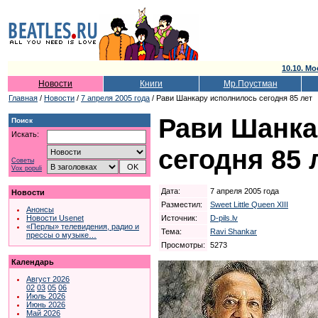
10.10. Мо
Новости
Книги
Мр.Поустман
Главная
/
Новости
/
7 апреля 2005 года
/ Рави Шанкару исполнилось сегодня 85 лет
Рави Шанка
Поиск
Искать:
сегодня 85 
Советы
Vox populi
Дата:
7 апреля 2005 года
Новости
Разместил:
Sweet Little Queen XIII
Анонсы
Источник:
D-pils.lv
Новости Usenet
«Перлы» телевидения, радио и
Тема:
Ravi Shankar
прессы о музыке…
Просмотры:
5273
Календарь
Август 2026
02
03
05
06
Июль 2026
Июнь 2026
Май 2026