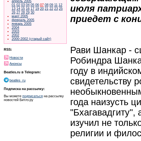
апрель 2005
01
02
03
04
05
06
07
08
09
11
12
июля патриарх
13
14
15
16
17
19
20
21
22
23
25
26
27
28
29
30
приедет с конц
март 2005
февраль 2005
январь 2005
2004
2003
2002
2000-2002 (старый сайт)
Рави Шанкар - 
RSS:
Робиндра Шанка
Новости
Анонсы
году в индийско
Beatles.ru в Telegram:
свидетельству р
beatles_ru
необыкновенным
Подписка на рассылку:
Вы можете
подписаться
на рассылку
года наизусть ц
новостей Битлз.ру
"Бхагавадгиту", 
изучил не тольк
религии и филос