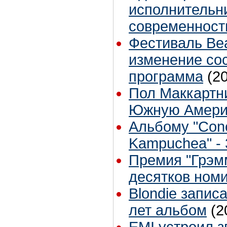
исполнительн
современност
Фестиваль Beat
изменение сос
программа
(2
Пол Маккартни
Южную Америк
Альбому "Conce
Kampuchea" - 
Премия "Грэм
десятков ном
Blondie запис
лет альбом
(2
EMI устроил з