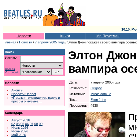
10.10. Мо
Новости
Книги
Мр.Поустман
Главная
/
Новости
/
7 апреля 2005 года
/ Элтон Джон покажет своего вампира осень
Элтон Джон
Поиск
Искать:
вампира ос
Советы
Vox populi
Дата:
7 апреля 2005 года
Новости
Разместил:
Grigory
Анонсы
Источник:
Music.com.ua
Новости Usenet
«Перлы» телевидения, радио и
Тема:
Elton John
прессы о музыке…
Просмотры:
4930
Календарь
П
Август 2026
02
03
05
06
07
08
09
м
Июль 2026
Июнь 2026
Май 2026