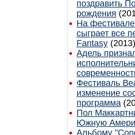
поздравить П
рождения
(20
На фестивале
сыграет все п
Fantasy
(2013
Адель призна
исполнительн
современност
Фестиваль Beat
изменение сос
программа
(2
Пол Маккартни
Южную Америк
Альбому "Conce