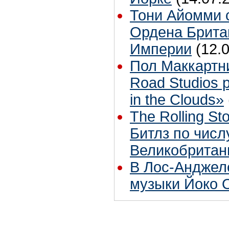
Тони Айомми 
Ордена Брита
Империи
(12.
Пол Маккартн
Road Studios 
in the Clouds»
The Rolling S
Битлз по чис
Великобритан
В Лос-Анджел
музыки Йоко 