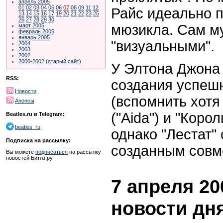
апрель 2005
01
02
03
04
05
06
07
08
09
11
12
Райс идеально п
13
14
15
16
17
19
20
21
22
23
25
26
27
28
29
30
мюзикла. Сам м
март 2005
февраль 2005
январь 2005
"визуальными".
2004
2003
2002
2000-2002 (старый сайт)
У Элтона Джона 
RSS:
создания успеш
Новости
(вспомнить хотя
Анонсы
("Aida") и "Король
Beatles.ru в Telegram:
beatles_ru
однако "Лестат"
Подписка на рассылку:
созданным совм
Вы можете
подписаться
на рассылку
новостей Битлз.ру
7 апреля 20
новости дн