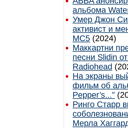
ABBA анонсир
альбома Wate
Умер Джон Си
активист и ме
MC5
(2024)
Маккартни пр
песни Slidin о
Radiohead
(20
На экраны вы
фильм об альб
Pepper’s...”
(2
Ринго Старр 
соболезновани
Мерла Хаггар