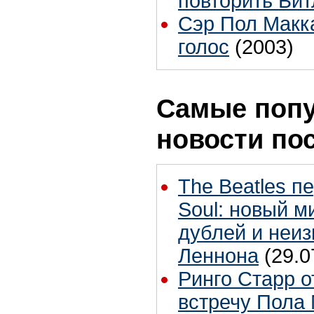
повторить Би
Сэр Пол Макк
голос
(2003)
Самые поп
новости по
The Beatles п
Soul: новый м
дублей и неиз
Леннона
(29.0
Ринго Старр о
встречу Пола 