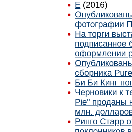
E
(2016)
Опубликованы
фотографии П
На торги выст
подписанное 
оформлении р
Опубликованы
сборника Pur
Би Би Кинг по
Черновики к т
Pie" проданы 
млн. долларо
Ринго Старр о
поклонников в 