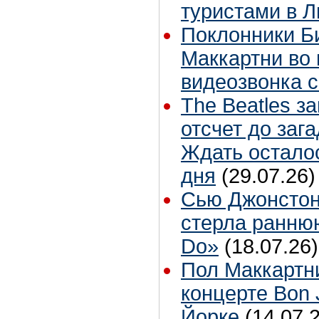
туристами в 
Поклонники Б
Маккартни во 
видеозвонка 
The Beatles з
отсчет до заг
Ждать остало
дня
(29.07.26)
Сью Джонстон
стерла ранню
Do»
(18.07.26)
Пол Маккартн
концерте Bon 
Йорке
(14.07.