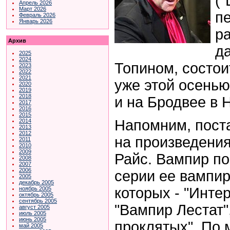
("
Апрель 2026
Март 2026
п
Февраль 2026
Январь 2026
р
Архив
д
2025
2024
Топином, состои
2023
2022
2021
уже этой осенью
2020
2019
2018
и на Бродвее в 
2017
2016
2015
Напомним, пост
2014
2013
2012
на произведени
2011
2010
2009
Райс. Вампир по
2008
2007
2006
серии ее вампир
2005
декабрь 2005
которых - "Инте
ноябрь 2005
октябрь 2005
сентябрь 2005
"Вампир Лестат"
август 2005
июль 2005
июнь 2005
проклятых". По 
май 2005