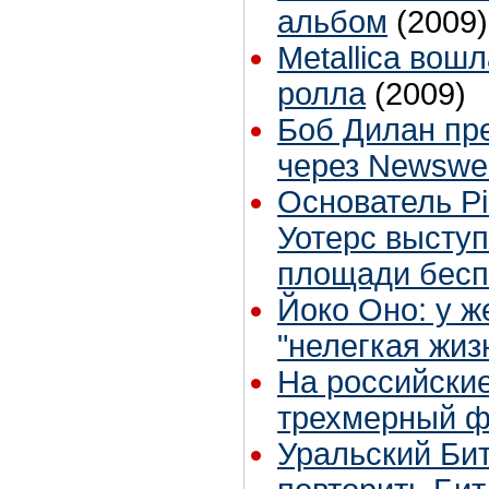
альбом
(2009)
Metallica вошл
ролла
(2009)
Боб Дилан пр
через Newswe
Основатель Pi
Уотерс высту
площади бес
Йоко Оно: у ж
"нелегкая жиз
На российски
трехмерный 
Уральский Би