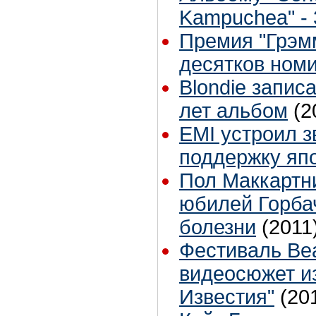
Kampuchea" - 
Премия "Грэм
десятков ном
Blondie запис
лет альбом
(2
EMI устроил з
поддержку яп
Пол Маккартни
юбилей Горбач
болезни
(2011
Фестиваль Beat
видеосюжет и
Известия"
(20