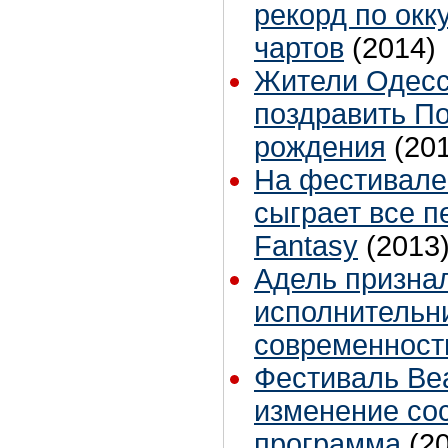
рекорд по ок
чартов
(2014)
Жители Одесс
поздравить П
рождения
(20
На фестивале
сыграет все п
Fantasy
(2013
Адель призна
исполнительн
современност
Фестиваль Beat
изменение сос
программа
(2