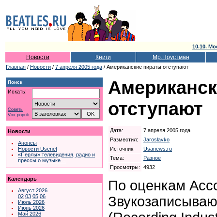
10.10. Мо
Новости
Книги
Мр.Поустман
Главная
/
Новости
/
7 апреля 2005 года
/ Американские пираты отступают
Американск
Поиск
Искать:
отступают
Советы
Vox populi
Дата:
7 апреля 2005 года
Новости
Разместил:
Jaroslavko
Анонсы
Источник:
Usanews.ru
Новости Usenet
«Перлы» телевидения, радио и
Тема:
Разное
прессы о музыке…
Просмотры:
4932
Календарь
По оценкам Асс
Август 2026
02
03
05
06
Звукозаписыва
Июль 2026
Июнь 2026
Май 2026