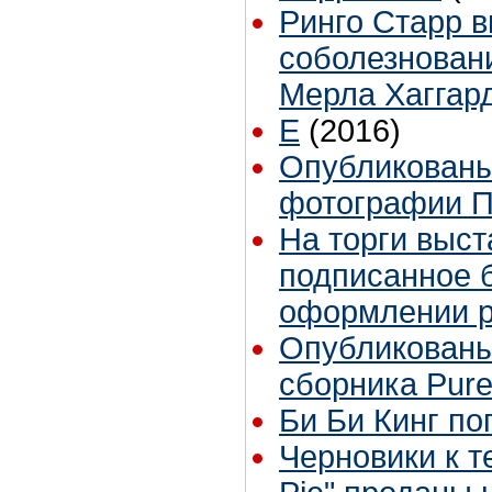
Ринго Старр 
соболезновани
Мерла Хаггар
E
(2016)
Опубликованы
фотографии П
На торги выст
подписанное 
оформлении р
Опубликованы
сборника Pur
Би Би Кинг по
Черновики к т