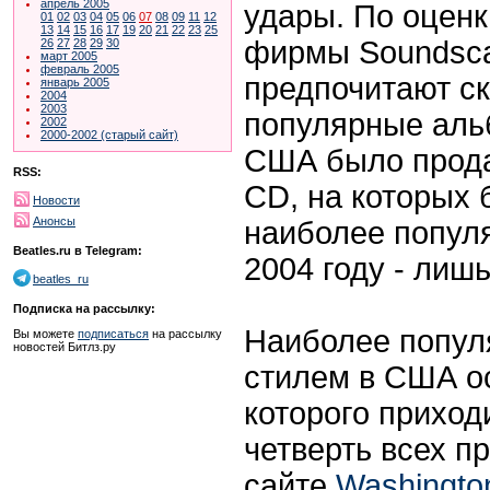
апрель 2005
удары. По оцен
01
02
03
04
05
06
07
08
09
11
12
13
14
15
16
17
19
20
21
22
23
25
фирмы Soundsca
26
27
28
29
30
март 2005
февраль 2005
предпочитают с
январь 2005
2004
2003
популярные альб
2002
2000-2002 (старый сайт)
США было прода
RSS:
CD, на которых 
Новости
Анонсы
наиболее попул
Beatles.ru в Telegram:
2004 году - лишь
beatles_ru
Подписка на рассылку:
Наиболее попу
Вы можете
подписаться
на рассылку
новостей Битлз.ру
стилем в США о
которого приход
четверть всех п
сайте
Washington