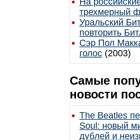
На российски
трехмерный 
Уральский Би
повторить Би
Сэр Пол Макк
голос
(2003)
Самые поп
новости по
The Beatles п
Soul: новый м
дублей и неиз