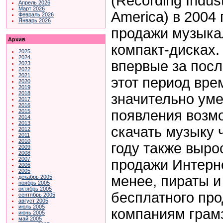
(Recording Indust
Апрель 2026
Март 2026
America) в 2004 
Февраль 2026
Январь 2026
продажи музыка
Архив
компакт-дисках
2025
2024
впервые за посл
2023
2022
2021
этот период вр
2020
2019
2018
значительно уме
2017
2016
появления возм
2015
2014
2013
скачать музыку 
2012
2011
2010
году также выро
2009
2008
2007
продажи Интерне
2006
2005
менее, пираты 
декабрь 2005
ноябрь 2005
октябрь 2005
бесплатного пр
сентябрь 2005
август 2005
июль 2005
компаниям грам
июнь 2005
май 2005