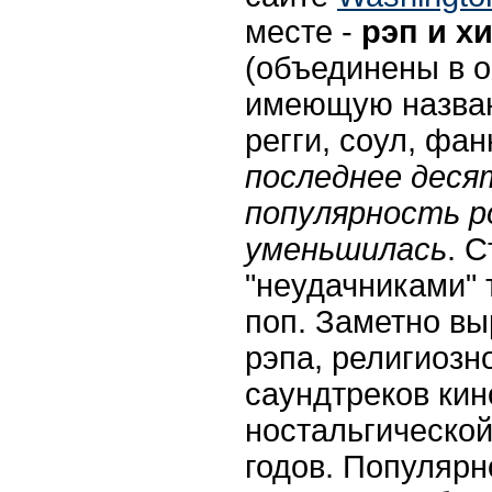
месте -
рэп и х
(объединены в о
имеющую назван
регги, соул, фан
последнее дес
популярность р
уменьшилась
. 
"неудачниками" 
поп. Заметно в
рэпа, религиозн
саундтреков кин
ностальгической
годов. Популярн