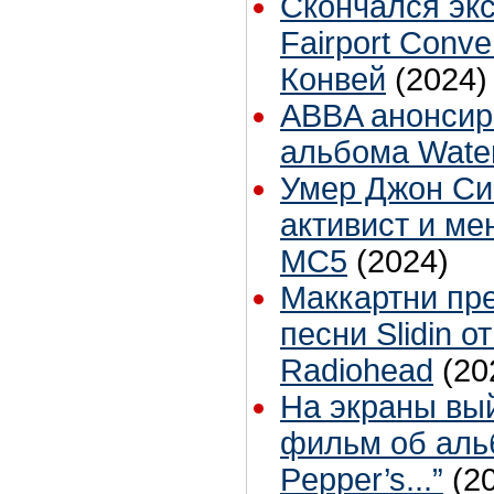
Скончался эк
Fairport Conv
Конвей
(2024)
ABBA анонсир
альбома Wate
Умер Джон Си
активист и ме
MC5
(2024)
Маккартни пр
песни Slidin о
Radiohead
(20
На экраны вы
фильм об альб
Pepper’s...”
(2