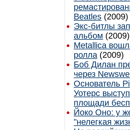
ремастирован
Beatles
(2009)
Экс-битлы за
альбом
(2009)
Metallica вошл
ролла
(2009)
Боб Дилан пр
через Newswe
Основатель Pi
Уотерс высту
площади бес
Йоко Оно: у ж
"нелегкая жиз