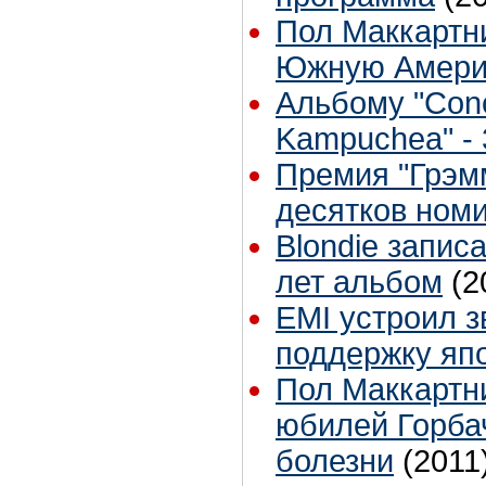
Пол Маккартни
Южную Америк
Альбому "Conce
Kampuchea" - 
Премия "Грэм
десятков ном
Blondie запис
лет альбом
(2
EMI устроил з
поддержку яп
Пол Маккартни
юбилей Горбач
болезни
(2011